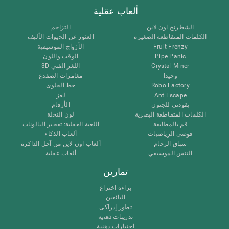
ألعاب عقلية
الشطرنج اون لاين
التزاحم
الكلمات المتقاطعة الصغيرة
العثور عن الحيوات الأليف
Fruit Frenzy
الأزواج الموسيقية
Pipe Panic
الوقت واللون
Crystal Miner
اللغز الفني 3D
وحيدا
مغامرات الضفدع
Robo Factory
خط الحلوى
Ant Escape
لغز
يقودني للجنون
الأرقام
الكلمات المتقاطعة البصرية
لون النحلة
قم بالمطابقة
اللعبة العقلية: تفجير البالونات
فوضى الرياضيات
ألعاب الذكاء
سباق الرخام
ألعاب اون لاين من آجل الذاكرة
التنس الموسيقي
ألعاب عقلية
تمارين
براءة اختراع
البائعين
تطور إدراكى
تدريبات ذهنية
اختبارات ذهنية