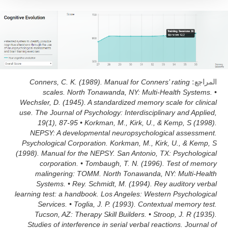
المراجع:
Conners, C. K. (1989). Manual for Conners’ rating
scales. North Tonawanda, NY: Multi-Health Systems. •
Wechsler, D. (1945). A standardized memory scale for clinical
use. The Journal of Psychology: Interdisciplinary and Applied,
19(1), 87-95 • Korkman, M., Kirk, U., & Kemp, S (1998).
NEPSY: A developmental neuropsychological assessment.
Psychological Corporation. Korkman, M., Kirk, U., & Kemp, S
(1998). Manual for the NEPSY. San Antonio, TX: Psychological
corporation. • Tombaugh, T. N. (1996). Test of memory
malingering: TOMM. North Tonawanda, NY: Multi-Health
Systems. • Rey. Schmidt, M. (1994). Rey auditory verbal
learning test: a handbook. Los Angeles: Western Psychological
Services. • Toglia, J. P. (1993). Contextual memory test.
Tucson, AZ: Therapy Skill Builders. • Stroop, J. R (1935).
Studies of interference in serial verbal reactions. Journal of