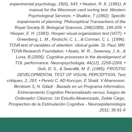
experimental psychology, 18(6), 643. • Heaton, R. K. (1981). A
manual for the Wisconsin card sorting test. Western
Psychological Services. • Shallice, T (1982). Specific
impairments of planning. Philosophical Transactions of the
Royal Society B: Biological Sciences, 298(1089), 199-209. •
Hooper, E. H. (1983). Hooper visual organization test (VOT). •
Greenberg, L. M., Kindschi, C. L., & Corman, C. L. (1996).
TOVA test of variables of attention: clinical guide. St. Paul, MN:
TOVA Research Foundation. • Asato, M. R., Sweeney, J. A., &
Luna, B (2006). Cognitive processes in the development of
TOL performance. Neuropsychologia, 44(12), 2259-2269. •
Goh, D. S., & Swerdlik, M. E. (1985). FROSTIG
DEVELOPMENTAL TEST OF VISUAL PERCEPTION. Test
critiques, 2, 293. • Peretz C, AD Korczyn, E Shatil, V Aharonson,
Birnboim S, N. Giladi - Basado en un Programa Informático,
Entrenamiento Cognitivo Personalizado versus Juegos de
Ordenador Clásicos: Un Estudio Aleatorizado, Doble Ciego,
Prospectivo de la Estimulación Cognitiva - Neuroepidemiología
2011; 36:91-9.