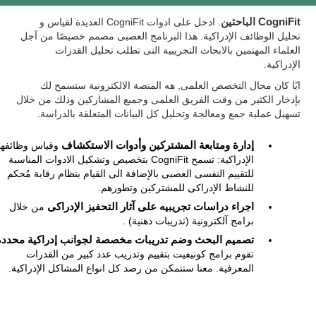
CogniFit الباحثين
. ادخل على ادوات CogniFit العديدة لقياس و
تحليل الوظائف الإدراكية. هذا البرنامج العصبى مصمم خصيصًا من آجل
العلماء المهتمين بالابحاث التجريبية التى تطلب تحليل القدرات
الإدراكية.
ايًا كان مجال التخصص العلمى, هه المنصة الالكترونية ستسمح لك
بإدخار الكثير من وقت الفريق العلمى وجميع المشاركين وذلك من خلال
تسهيل عملية جمع ومعالجة وتحليل كل البيانات المتعلقة بالدراسة.
إدارة ومتابعة المشتركين وأدوات الاستكشاف
وقياس وظائفه
الإدراكية: تسمح CogniFit بتخصيص وتشكيل الادوات المناسبة
للتقييم النفسى العصبى بالإضافة الى القيام بنظام رقابة مُحكم
للنشاط الإدراكى للمشتركين وتطورهم.
اجراء دراسات تجريبيه على آثار التحفيز الإدراكى
من خلال
برامج آلكترونية (تدريبات ذهنية) .
تصميم البحث وضم تدريبات مخصصة لجوانب إدراكية محددة
تقوم برامج كونيفيت بتقييم وتدريب عدد كبير من القدرات
المعرفية. معنا ستتمكن من رصد كل انواع المشاكل الإدراكية.