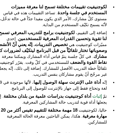
لكوجنيفيت تقييمات مختلفة تسمح لنا معرفة مميزات
المستخدم في جلسة واحدة
. تساعد التقييمات هذه في قياس
مستوى كلّ مشارك، الأمر الذي يكون مفيدا جدّاً في حالة تدخّل،
لأنّه يسمح تكيّف المستخدم من البداية.
إضافة إلى التقييم،
لكوجنيفيت برامج للتدريب المعرفي تسمح
لنا تقوية وتحسين القدرات المعرفية للمستخدمين
. إحدى
مميّزات كوجنيفيت هي
تخصيص التدريبات. إنّه يعني أنّ الأنش
وصعوباتها تختار تلقائيّاً من قبل البرنامج ليتكيّف لضرورات كل
مشارك
. في كلّ جلسة يتمّ قياس أداء المشارك ويمكننا معرفة
نقاط القوة والضعف
للمستخدمي في كلّ وقت. يقرّر كوجنيفي
تلقائيّاً خطة التدريب الأفضل للمشارك. إضافة إلى ذلك، إنّه يجع
غير مرجّح أنّ يقوم مشاركان بنفس التدريب.
إنّه
أداة على الإنترنت سهلة الوصول إليها
، لأنّها م
لغة وتحتاج فقط إلى جهاز بالإنترنت للوصول إلى البرنامج.
تمّ
إثبات
أداة كوجنيفيت بدراسات علمية من بلدان مختلفة
. إ
يجعلها أداة قوية لتدريب حالة المشاركين المعرفية.
حاليا، لكوجنيفيت
18 مهمة مختلفة للتقييم تقيس أكثر من 20
مهارة معرفية
. هكذا، يمكن الباحثين معرفة الحالة المعرفية
للمشاركين.