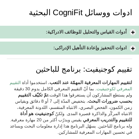
ادوات ووسائل CogniFit البحثية
أدوات القياس والتحليل للوظائف الادراكية:
ادوات التحفيز وإعادة التأهيل الإدراكى:
تقييم كوجنيفيت: برنامج للباحثين
لتقييم المهارات المعرفية المهمّة عند التعب
، استخدموا أداة
التقييم
المعرفي لكوجنيفيت
. بما أنّ التقييم المعرفي الكامل يدوم 30 دقيقة
ولم يستطع المشاركون أن يستغرقوا هذا الوقت،
تمّ تكيّف التقييم
بحسب ضرورات البحث
، بتخفيض المدّة إلى 7 أو 8 دقائق وبقياس
زمن الكمون، الفحص البصري، الانتباه المنقسم، اللدونة المعرفية،
الانتباه المركّز والذاكرة قصيرة المدى. ولكنّ
كوجنيفيت هو أداة
للتقييم والتدريب المعرفي
يقيس ويدرّب أكثر من 20 مهارة معرفية.
وله برنامج للباحثين. يسهّل البرنامج هذا إدارة معلومات البحث ويساعد
في تحسين المهارات المعرفية للمشاركين.