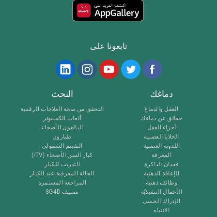
تابعونا على
دماغك
البحث
العقل والدماغ
التحقق من صحة العلاجات الرقمية
حقائق عن دماغك
ألعاب الكمبيوتر
أجزاء العقل
البالغون الأصحاء
الخلايا العصبية
طيارون
اللدونة العصبية
التقييم الشمولي
المعرفة
كبار السن الأصحاء (iTV)
فقدان الذاكرة
التدريب للكبار
الإعاقة الذهنية
الحالة المعرفية عند الكبار
وظائف ذهنية
المراجعة المستمرة
الأعمال التنفيذيّة
تصنيف SG4D
الإدراك الحسى
الانتباه