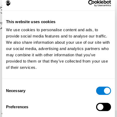
الألعاب على تفسير تفاعلي ليفهم المشاركون عمليتها بسهولة.
إضافة إلى ذلك، يقدّم كوجنيفيت تدريبات لأمراض محددة. تتضمّن
الألعاب شرحا تفاعليا ليفهم المشاركون العمل بسهولة. تدوم كلّ
جلسة تدريب حول 15 و20 دقيقة. سيقوم المشاركون بثلاثة
This website uses cookies
أنشطة (لعبتين ومهمة تقييم). إضافة إلى ذلك, تكيّف الأداة صعوب
الأنشطة بمستوى المشاركين تلقائيا. لدينا أيضا اختيار الإشارة إلى
We use cookies to personalise content and ads, to
عدد الساعات التي نريد استراحة كلّ مشارك فيها بين جلسات
provide social media features and to analyse our traffic.
الترديب.
We also share information about your use of our site with
our social media, advertising and analytics partners who
عندما نختار التقييمات والتدريبات، يمكننا
دعوة المشاركين، تعيين
مجموعة لهم والأنشطة التي يجب أن يقوموا بها
. سيستلم
may combine it with other information that you’ve
المشاركون دعوة بالبريد الإلكتروني
و عليهم أن ننسئوا حسابا
provided to them or that they’ve collected from your use
كمستخدم ويقبلوا أنّ الباحثين يلاحظون النتائج
.
of their services.
من حساب الباحثين، يمكننا
ملاحظة نشاط المشاركين
، ورؤية
معلوماتهم أو التطوّر المعرفي وإصدار معلومات الدراسة
. يمكننا
الوصول إلى معلومات مختلفة:
Consent
Necessary
Selection
حالة المناطق المعرفية الخمسة
التي تحتوي على المهارات
المعرفية الأخرى.
Preferences