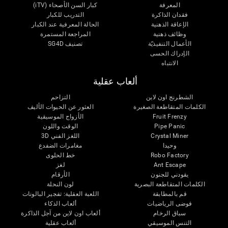
المعرفة
كبار السن الأصحاء (iTV)
فقدان الذاكرة
التدريب للكبار
الإعاقة الذهنية
الحالة المعرفية عند الكبار
وظائف ذهنية
المراجعة المستمرة
الأعمال التنفيذيّة
تصنيف SG4D
الإدراك الحسى
الانتباه
ألعاب عقلية
الشطرنج اون لاين
التزاحم
الكلمات المتقاطعة الصغيرة
العثور عن الحيوات الأليف
Fruit Frenzy
الأزواج الموسيقية
Pipe Panic
الوقت واللون
Crystal Miner
اللغز الفني 3D
وحيدا
مغامرات الضفدع
Robo Factory
خط الحلوى
Ant Escape
لغز
يقودني للجنون
الأرقام
الكلمات المتقاطعة البصرية
لون النحلة
قم بالمطابقة
اللعبة العقلية: تفجير البالونات
فوضى الرياضيات
ألعاب الذكاء
سباق الرخام
ألعاب اون لاين من آجل الذاكرة
التنس الموسيقي
ألعاب عقلية