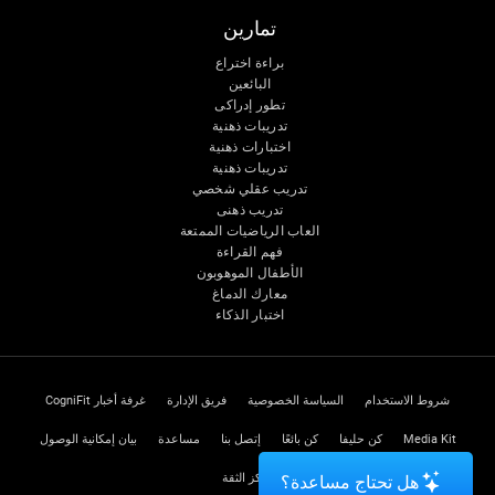
تمارين
براءة اختراع
البائعين
تطور إدراكى
تدريبات ذهنية
اختبارات ذهنية
تدريبات ذهنية
تدريب عقلي شخصي
تدريب ذهنى
العاب الرياضيات الممتعة
فهم القراءة
الأطفال الموهوبون
معارك الدماغ
اختبار الذكاء
شروط الاستخدام
السياسة الخصوصية
فريق الإدارة
غرفة أخبار CogniFit
Media Kit
كن حليفا
كن بائعًا
إتصل بنا
مساعدة
بيان إمكانية الوصول
مركز الثقة
هل تحتاج مساعدة؟