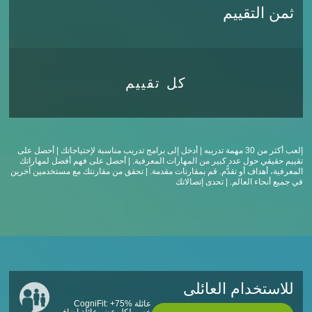
ثمن التقييم
كل تقييم
إلعب أكثر من 30 مهمة تدريبه | أدخل إلى برامج تدريب مناسبة لإحتياجاتك | أحصل على
تقييم حقيقي حول عدد كبير من المهارات المعرفية. | أحصل على فهم أفضل لمهاراتك
المعرفية، أهداف أو تقدُّم. قم بمقارنات مقدمة. | تحقق من مقارنتك مع مستخدمين آخرين
في جميع أنحاء العالم. | تحدى إتصالاتك
للاستخدام العائلى
عائلة CogniFit: +75%