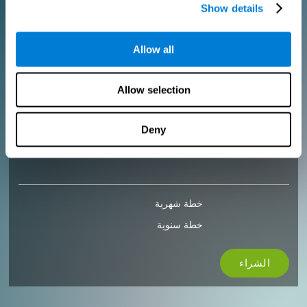
Show details
الشراء
Allow all
للمحترفين
أضف شعارك
Allow selection
أدر فريقك
إنشاء تدريب مخصص
احصل على خصم 10٪ على جميع تراخيص التقييم والتدريب المستقبلية!
Deny
2 FREE licenses so you can get started
خطة شهرية
خطة سنوية
الشراء