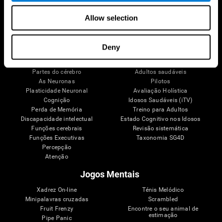
Allow selection
Seu Cérebro
Pesquisa
Deny
Mente
Validação Terapêutica Digital
Fatos sobre seu cérebro
Jogos de computador
Partes do cérebro
Adultos saudáveis
As Neuronas
Pilotos
Plasticidade Neuronal
Avaliação Holística
Cognição
Idosos Saudáveis (iTV)
Perda de Memória
Treino para Adultos
Discapacidade intelectual
Estado Cognitivo nos Idosos
Funções cerebrais
Revisão sistemática
Funções Executivas
Taxonomia SG4D
Percepção
Atenção
Jogos Mentais
Xadrez On-line
Ténis Melódico
Minipalavras cruzadas
Scrambled
Fruit Frenzy
Encontre o seu animal de
estimação
Pipe Panic