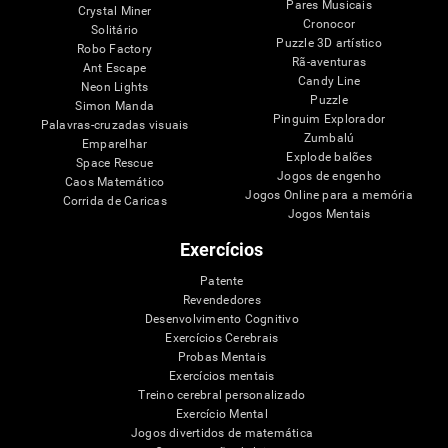
Pares Musicais
Crystal Miner
Cronocor
Solitário
Puzzle 3D artístico
Robo Factory
Rã-aventuras
Ant Escape
Candy Line
Neon Lights
Puzzle
Simon Manda
Pinguim Explorador
Palavras-cruzadas visuais
Zumbalú
Emparelhar
Explode balões
Space Rescue
Jogos de engenho
Caos Matemático
Jogos Online para a memória
Corrida de Caricas
Jogos Mentais
Exercícios
Patente
Revendedores
Desenvolvimento Cognitivo
Exercícios Cerebrais
Probas Mentais
Exercícios mentais
Treino cerebral personalizado
Exercício Mental
Jogos divertidos de matemática