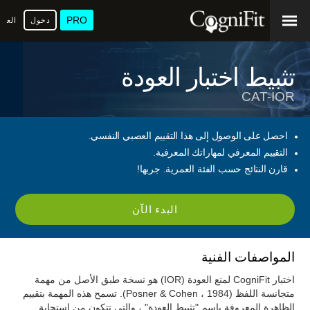
PRO
دخول
العرب
تثبيط اختبار العودة
CAT-IOR
احصل على الوصول إلى هذا التقييم العصبي النفسي.
التقييم المعرفي لمهاراتك المعرفية.
قارن النتائج حسب الفئة العمرية. جربها!
البدء الآن
المواصفات الفنية
اختبار CogniFit لمنع العودة (IOR) هو نسخة طبق الأصل من مهمة
متجانسة اللفظ (Posner & Cohen ، 1984). تسمح هذه المهمة بتقييم
الظاهرة المعروفة باسم "تثبيط العودة" ، والتي تتكون من استجابة