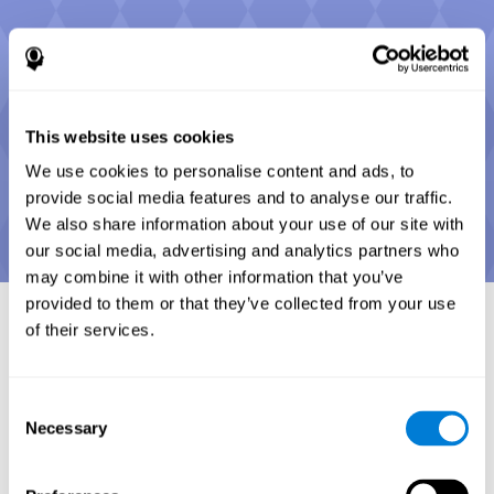
This website uses cookies
We use cookies to personalise content and ads, to
provide social media features and to analyse our traffic.
We also share information about your use of our site with
our social media, advertising and analytics partners who
may combine it with other information that you’ve
provided to them or that they’ve collected from your use
of their services.
مراجع
Consent
Posner, M.I.; Cohen, Y. (1984). "Components of visual
Necessary
Selection
orienting". In Bouma, H.; Bouwhuis, D. (eds.). Attention and
performance X: Control of language processes. Hillsdale, NJ:
Erlbaum. pp. 531–56.