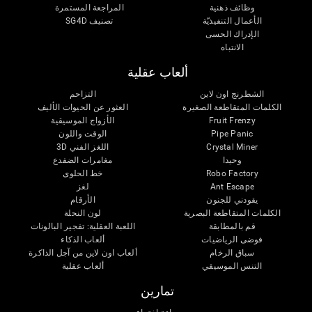
وظائف ذهنية
المراجعة المستمرة
الأعمال التنفيذيّة
تصنيف SG4D
الإدراك الحسى
الانتباه
ألعاب عقلية
الشطرنج اون لاين
التزاحم
الكلمات المتقاطعة الصغيرة
العثور عن الحيوات الأليف
Fruit Frenzy
الأزواج الموسيقية
Pipe Panic
الوقت واللون
Crystal Miner
اللغز الفني 3D
وحيدا
مغامرات الضفدع
Robo Factory
خط الحلوى
Ant Escape
لغز
يقودني للجنون
الأرقام
الكلمات المتقاطعة البصرية
لون النحلة
قم بالمطابقة
اللعبة العقلية: تفجير البالونات
فوضى الرياضيات
ألعاب الذكاء
سباق الرخام
ألعاب اون لاين من آجل الذاكرة
التنس الموسيقي
ألعاب عقلية
تمارين