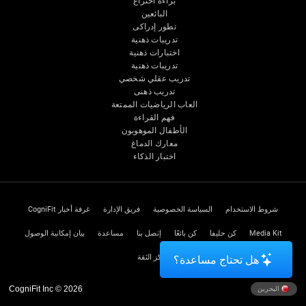
براءة اختراع
البائعين
تطور إدراكى
تدريبات ذهنية
اختبارات ذهنية
تدريبات ذهنية
تدريب عقلي شخصي
تدريب ذهنى
العاب الرياضيات الممتعة
فهم القراءة
الأطفال الموهوبون
معارك الدماغ
اختبار الذكاء
شروط الاستخدام
السياسة الخصوصية
فريق الإدارة
غرفة أخبار CogniFit
Media Kit
كن حليفا
كن بائعًا
إتصل بنا
مساعدة
بيان إمكانية الوصول
مركز الثقة
هل تحتاج مساعدة؟
CogniFit Inc © 2026
البحرين