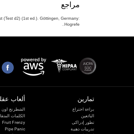
مراجع
 (Test d2) (1st ed.). Göttingen, Germany:
Hogrefe..
تمارين
ألعاب عقلي
براءة اختراع
الشطرنج اون ل
البائعين
الكلمات المتق
تطور إدراكى
Fruit Frenzy
تدريبات ذهنية
Pipe Panic