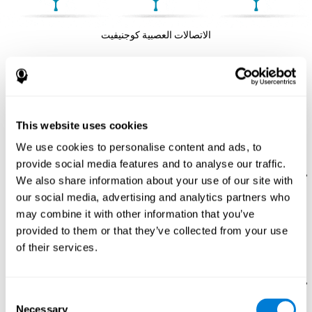
الاتصالات العصبية كوجنيفيت
ما هي المهارات المعرفية التي يمكنني
تحسّنها باللعبة العقلية "فريسكازوو"؟
This website uses cookies
إنّ المهارات المعرفية التي ننشّط باللعبة هذه لتدريب العقل
هي:
We use cookies to personalise content and ads, to
provide social media features and to analyse our traffic.
الإدراك المكاني:
لتقدّم هذه اللعبة للتدريب الدماغي
فريسكازوو
We also share information about your use of our site with
علينا أن نضع القطع بالاتّجاه الصحيح وفي المكان المناسب للخريطة.
our social media, advertising and analytics partners who
بممارسة هذه اللعبة نستخدم قدرتنا على الإدراك المكاني. إنّ تحسّن
may combine it with other information that you’ve
هذه المهارة المعرفية يساعدنا في فهم تنظيم البيئة، الأمر الذي
provided to them or that they’ve collected from your use
يسهّل الحركة والعلاقات مع المكان الذي حولنا ونسهّل، مثلاً،
الأنشطة التي تتطلّب الاتّجاه المكاني، مثل فهم خريطة، أو رموز
of their services.
وحتّى إجراء مهام يومية، مثل تنظيم مكتبنا أو عندما نركن السيارة.
التخطيط:
تتطلّب هذه اللعبة إنشاء الطريق الصحيح عقليّاً باختيار
Consent
القطع المناسبة في كلّ وقت. بإجراء هذا التمرين، ندرّب وننشّط
Necessary
قدرة التخطيط. إنّ تحسّن هذه القدرة المعرفية يسمح لنا التنظيم في