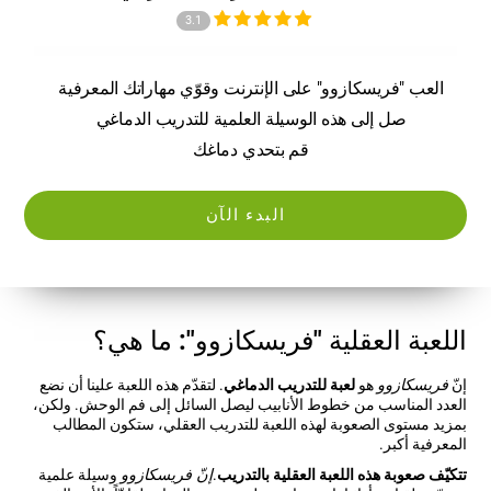
3.1
العب "فريسكازوو" على الإنترنت وقوّي مهاراتك المعرفية
صل إلى هذه الوسيلة العلمية للتدريب الدماغي
قم بتحدي دماغك
البدء الآن
اللعبة العقلية "فريسكازوو": ما هي؟
إنّ
فريسكازوو
هو
لعبة للتدريب الدماغي
. لتقدّم هذه اللعبة علينا أن نضع
العدد المناسب من خطوط الأنابيب ليصل السائل إلى فم الوحش. ولكن،
بمزيد مستوى الصعوبة لهذه اللعبة للتدريب العقلي، ستكون المطالب
المعرفية أكبر.
تتكيّف صعوبة هذه اللعبة العقلية بالتدريب
.
إنّ فريسكازوو
وسيلة علمية