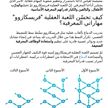
مصمّمة لقياس أدائنا باستمرار وتنظيم صعوبة المهام تلقائيّاً، الأمر الذي
يحسّن أداءنا المعرفي. إنّ اللعبة العقلية
فريسكازوو
تمّ تحسّنها
ليدرّب
الأطفال، والبالغين والكبار قدراتهم المعرفية الأساسية
.
كيف تحسّن اللعبة العقلية "فريسكازوو"
مهاراتي المعرفية؟
بتدريب الدماغ بألعاب عقلية مثل
فريسكازوو
ننشّط نمط للتنشيط
العصبي. تكرار النمط هذا من خلال التدريب قد يساعد في إنشاء تشابك
جديد ودوائر عصبية قادرة على تنظيم
واستعادة الوظائف المعرفية
الضعيفة
.
تمّ تصميم اللعبة العقلية
فريسكازوو
لتنبيه قوة التكيف للجهاز العصبي
والمساعدة
الدماغ
في الاستعادة من اضطرابات تركيبية، اضطرابات أو
أضرار تصيب قدراتنا المعرفية.
الأسبوع الأوّل
الأسبوع الثاني
الأسبوع الثالث