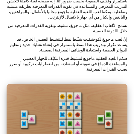
باستمرار وتكيّف الصعوبة بحسب ضروراتنا. إنّه يصبحه لعبة كاملة لتحسّن
التدريب المعرفي والمساعدة في تقوية القدرات المعرفية بطريقة مسلية
وتفاعلية. يمكننا لعب اللعبة العقلية ماجونغ مجانيا بالأطفال، والمراهقين،
والبالغين والكبار من أي جهاز بالاتصال لالإنترنت.
تسمح الألعاب العقلية، مثل ماجونغ، تنشيط وتقوية القدرات المعرفية من
خلال اللدونة العصبية.
إنّ لعب ماجونغ لكوجنيفيت ينشّط نمط للتنشيط العصبي الخاص. قد
يساعد تكرار وتدريب هذا النمط باستمرار في إنشاء تشابك جديد وتنظيم
الدوائر العصبية واستعادة الوظائف المعرفية الضعيفة.
صمّم اللعبة العقلية ماجونغ لتنشيط قدرة التكيّف للجهاز العصبي
والمساعدة الدماغ في تقويته أو استعادته من اضطرابات تركيبية أو ضرر
يصيب القدرات المعرفية.