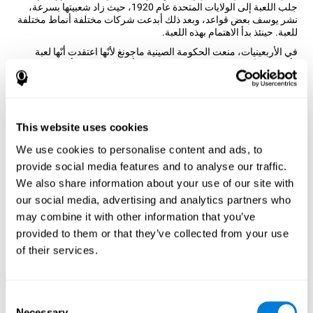
جلب اللعبة إلى الولايات المتحدة عام 1920، حيث زاد شعبيتها بسرعة،
نشر يوسف بعض قواعد، وبعد ذلك أبدعت شركات مختلفة أنماط مختلفة
للعبة. حينئذ بدأ الاهتمام بهذه اللعبة.
في الأربعينيات، منعت الحكومة الصينية ماجونغ لأنّها اعتقدت أنّها لعبة
رأسمالية لأنّ بعض اللاعبين يحبون الرهان. أرادت الحكومة أن تعلب نخبة
الناس ماجونغ فقط، لأنّها خافت أنّ الفلاحين طوّروا قدراتهم المعرفية من
خلال هذه اللعبة. على كل حال، تمّ إلغاء المنع عام 1985. يكون ماجونغ
شعبيّا جدّا بسبب تصميم القطع مزينة بأشكال، وأنماط وزهور. طوّر علماء
كوجنيفيت نسخة ماجونغ للمساعدة في تدريب القدرات المعرفية
This website uses cookies
المختلفة من خلال هذه اللعبة التي نعرفها ونحبّها.
كيف تحسّن اللعبة العقلية "ماجونغ"
We use cookies to personalise content and ads, to
مهاراتي المعرفية؟
provide social media features and to analyse our traffic.
We also share information about your use of our site with
بتدريب الدماغ بألعاب عقلية مثل
ماجونغ
ننشّط نمط للتنشيط العصبي.
our social media, advertising and analytics partners who
تكرار النمط هذا من خلال التدريب قد يساعد في إنشاء تشابك جديد
may combine it with other information that you’ve
ودوائر عصبية قادرة على تنظيم
واستعادة الوظائف المعرفية الضعيفة
.
provided to them or that they’ve collected from your use
تمّ تصميم اللعبة العقلية
ماجونغ
لتنبيه قوة التكيف للجهاز العصبي
of their services.
والمساعدة
الدماغ
في الاستعادة من اضطرابات تركيبية، اضطرابات أو
أضرار تصيب قدراتنا المعرفية.
الأسبوع الأوّل
الأسبوع الثاني
الأسبوع الثالث
Consent
Necessary