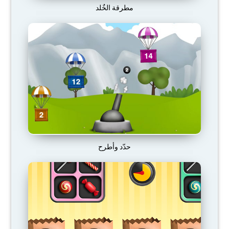
مطرقة الخٌلد
حدّد وأطرح