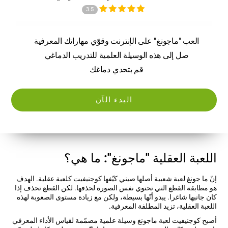
3.5
العب "ماجونغ" على الإنترنت وقوّي مهاراتك المعرفية
صل إلى هذه الوسيلة العلمية للتدريب الدماغي
قم بتحدي دماغك
البدء الآن
اللعبة العقلية "ماجونغ": ما هي؟
إنّ ما جونغ لعبة شعبية أصلها صيني كيّفها كوجنيفيت كلعبة عقلية. الهدف
هو مطابقة القطع التي تحتوي نفس الصورة لحذفها. لكن القطع تحذف إذا
كان جانبها شاغرا. يبدو أنّها بسيطة، ولكن مع زيادة مستوى الصعوبة لهذه
اللعبة العقلية، تزيد المطلفة المعرفية.
أصبح كوجنيفيت لعبة ماجونغ وسيلة علمية مصمّمة لقياس الأداء المعرفي