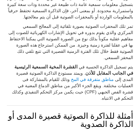
بتسجيل معلومات سمعية عامة ذات طبيعة غير محددة وذات سعة كبيرة
واستمرارية محدودة. أو بمعنى آخر، فإن الذاكرة السمعية تحتفظ حرفياً
بالمعلومات الواردة أو بالمحفزات الصوتية قبل أن يتم معالجتها.
تمر تلك المحفزات الصوتية بصورة تلقائية إلى المعالج السمعي
المركزي والذي يقوم بدوره في تحويل الإشارات الكهربائية للصوت إلى
مفاهيم عقلية مكوناً بذلك نوع من الصورة الصوتية التي يمكننا الاحتفاظ
بها في عقلنا لفترة زمنية وجيزة. من الممكن استرجاع هذه الصورة
الصوتية فقط خلال تلك الفترة الزمنية القصيرة التي تتبع تلقي ذلك
المحفز السمعي.
يتم تسجيل الذاكرة الحسية في
القشرة المخية السمعية الرئيسية
في الجانب المقابل للأذن
. ويمتد مستودع الذاكرة الصوتية قصيرة
المدى إلى
مناطق متفرقة في المخ
وذلك للقيام بالمشاركة فى
العمليات مختلفة. ويقع الجزء الأكبر من مناطق الدماغ المعنية في
قشرة الفص الجبهي (CPF) حيث يكمن مركز التحكم التنفيذي وكذلك
التحكم في الانتباه.
أمثلة للذاكرة الصوتية قصيرة المدى أو
الذاكرة الصدوية