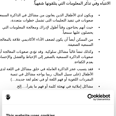
الانتباه وفي تذكر المعلومات التي يتلقونها شفهياً
.
ويكون لدي الأطفال الذين يعانون من مشاكل في الذاكرة السمعي
صعوبات في تنفيذ التعليمات التى تشمل خطوات متعددة،
حيث أنهم يحتاجون وقتاً أطول لإدراك ومعالجة المعلومات التي
يحصلون عليها سمعياً.
من الممكن أيضاً أن يكون لضعف الأداء الأكاديمي علاقة بالمعالج
السمعية الضعيفة.
وكذلك تنشأ غالباً مشاكل سلوكية. وقد تؤدي صعوبات المعالجة أو
صعوبات الذاكرة السمعية بالصغير إلى الإحباط والفشل والإحس
بعدم الكفاءة.
فقد يتسبب عجز الذاكرة العاملة في خلق مشاكل في اللغة لدى
الأطفال (على سبيل المثال، ربما يواجه مشاكل في تنمية
المفردات اللغوية أو فهم اللغة أو في تعلم لغة جديدة,...)
مشاكل إملائية في تهجئة كلمة أو فهم ما يقرأ،....إلخ.
عند البالغين
, فإننا قد نجد مشاكل الذاكرة الصوتية قصيرة المدى عند
هؤلاء الأشخاص الذين ربما عانوا من
إصابات دماغية
أو صدمات في
الجمجمة أدت إلى إصابات في قشرة الفص الجبهي الظهري الجانبي و
القشرة الصدغية الجدارية.
This website uses cookies