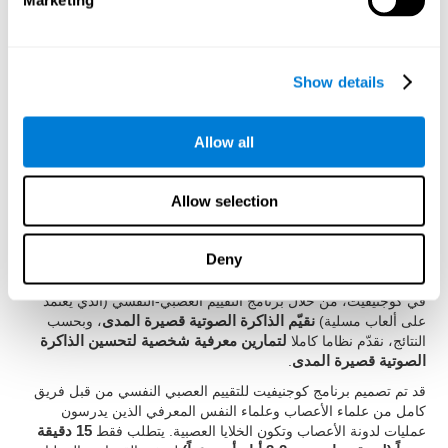
Marketing
وزمن الكمون والذاكرة العاملة وسرعة المعالجة.
هل من الممكن تحسين الذاكرة
Show details
الصوتية قصيرة المدى؟
بالطبع نعم، فإن العامل الرئيسي في تحسن الذاكرة الصوتية قصيرة
Allow all
المدى يكمن فى
تحسين القدرة على الاحتفاظ والتخزين
مما يجعلها
بهذه الطريقة أكثر فعالية.
Allow selection
هناك في كوجنيفيت
تمارين لتنبيه وتدريب الذاكرة الصوتية قصيرة
المدى
. قد علّمنا العلم العصبي ودراسة
اللدونة الدماغية
أنّنا كلما
نستخدم دائرة عصبية، يتم تقويتها وهو يطبّق على الدوائر التي تتدخّل
Deny
في عمليات الذاكرة الصدوية.
في كوجنيفيت، من خلال برنامج التقييم العصبي-النفسي (الذي يعتمد
على ألعاب مسلية)
نقيّم الذاكرة الصوتية قصيرة المدى
، وبحسب
النتائج، نقدّم نظاما كاملا
لتمارين معرفية شخصية لتحسين الذاكرة
الصوتية قصيرة المدى
.
قد تم تصميم برنامج كوجنيفيت للتقييم العصبي النفسي من قبل فريق
كامل من علماء الأعصاب وعلماء النفس المعرفي الذين يدرسون
عمليات لدونة الأعصاب وتكون الخلايا العصبية. يتطلب فقط
15 دقيقة