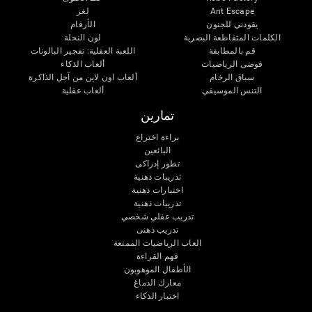
Ant Escape
لغز
يقودني للجنون
الأرقام
الكلمات المتقاطعة البصرية
لون النحلة
قم بالمطابقة
اللعبة العقلية: تفجير البالونات
فوضى الرياضيات
ألعاب الذكاء
سباق الرخام
ألعاب اون لاين من آجل الذاكرة
التنس الموسيقي
ألعاب عقلية
تمارين
براءة اختراع
البائعين
تطور إدراكى
تدريبات ذهنية
اختبارات ذهنية
تدريبات ذهنية
تدريب عقلي شخصي
تدريب ذهنى
العاب الرياضيات الممتعة
فهم القراءة
الأطفال الموهوبون
معارك الدماغ
اختبار الذكاء