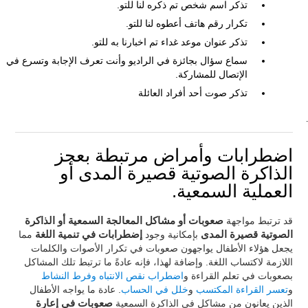
تذكر اسم شخص تم ذكره لنا للتو.
تكرار رقم هاتف أعطوه لنا للتو.
تذكر عنوان موعد غداء تم اخبارنا به للتو.
سماع سؤال بجائزة في الراديو وأنت تعرف الإجابة وتسرع في
الإتصال للمشاركة.
تذكر صوت أحد أفراد العائلة
.
اضطرابات وأمراض مرتبطة بعجز
الذاكرة الصوتية قصيرة المدى أو
العملية السمعية.
قد ترتبط مواجهة
صعوبات أو مشاكل المعالجة السمعية أو الذاكرة
الصوتية قصيرة المدى
بإمكانية وجود
إضطرابات في تنمية اللغة
مما
يجعل هؤلاء الأطفال يواجهون صعوبات في تكرار الأصوات والكلمات
اللازمة لاكتساب اللغة. وإضافة لهذا، فإنه عادةً ما ترتبط تلك المشاكل
بصعوبات في تعلم القراءة و
اضطراب نقص الانتباه وفرط النشاط
و
تعسر القراءة المكتسب
و
خلل في الحساب
. عادة ما يواجه الأطفال
الذين يعانون من مشاكل في الذاكرة السمعية
صعوبات في إعارة