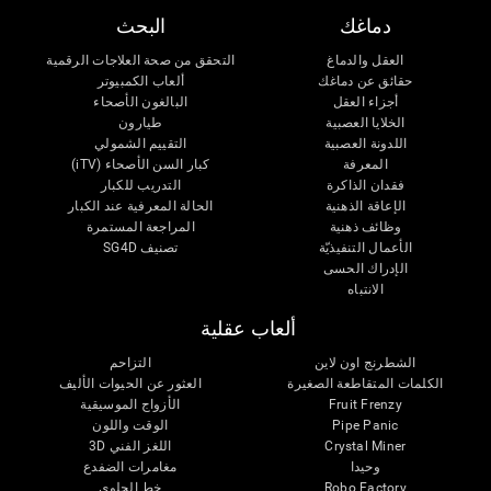
دماغك
البحث
العقل والدماغ
التحقق من صحة العلاجات الرقمية
حقائق عن دماغك
ألعاب الكمبيوتر
أجزاء العقل
البالغون الأصحاء
الخلايا العصبية
طيارون
اللدونة العصبية
التقييم الشمولي
المعرفة
كبار السن الأصحاء (iTV)
فقدان الذاكرة
التدريب للكبار
الإعاقة الذهنية
الحالة المعرفية عند الكبار
وظائف ذهنية
المراجعة المستمرة
الأعمال التنفيذيّة
تصنيف SG4D
الإدراك الحسى
الانتباه
ألعاب عقلية
الشطرنج اون لاين
التزاحم
الكلمات المتقاطعة الصغيرة
العثور عن الحيوات الأليف
Fruit Frenzy
الأزواج الموسيقية
Pipe Panic
الوقت واللون
Crystal Miner
اللغز الفني 3D
وحيدا
مغامرات الضفدع
Robo Factory
خط الحلوى