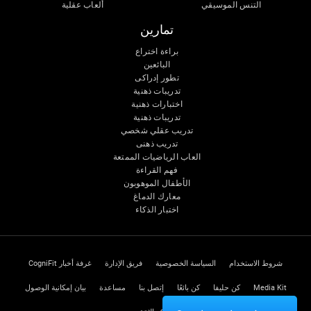
التنس الموسيقي
ألعاب عقلية
تمارين
براءة اختراع
البائعين
تطور إدراكى
تدريبات ذهنية
اختبارات ذهنية
تدريبات ذهنية
تدريب عقلي شخصي
تدريب ذهنى
العاب الرياضيات الممتعة
فهم القراءة
الأطفال الموهوبون
معارك الدماغ
اختبار الذكاء
شروط الاستخدام
السياسة الخصوصية
فريق الإدارة
غرفة أخبار CogniFit
Media Kit
كن حليفا
كن بائعًا
إتصل بنا
مساعدة
بيان إمكانية الوصول