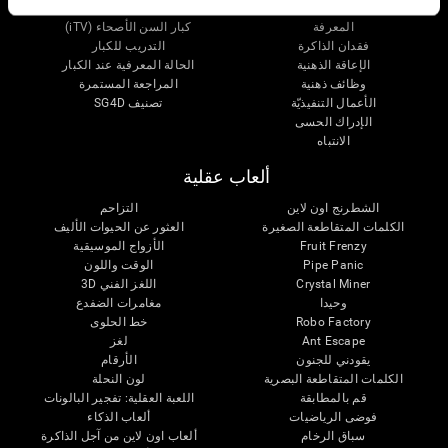
اللدونة العصبية
التقييم الشمولي
المعرفة
كبار السن الأصحاء (iTV)
فقدان الذاكرة
التدريب للكبار
الإعاقة الذهنية
الحالة المعرفية عند الكبار
وظائف ذهنية
المراجعة المستمرة
الأعمال التنفيذيّة
تصنيف SG4D
الإدراك الحسى
الانتباه
ألعاب عقلية
الشطرنج اون لاين
التزاحم
الكلمات المتقاطعة الصغيرة
العثور عن الحيوات الأليف
Fruit Frenzy
الأزواج الموسيقية
Pipe Panic
الوقت واللون
Crystal Miner
اللغز الفني 3D
وحيدا
مغامرات الضفدع
Robo Factory
خط الحلوى
Ant Escape
لغز
يقودني للجنون
الأرقام
الكلمات المتقاطعة البصرية
لون النحلة
قم بالمطابقة
اللعبة العقلية: تفجير البالونات
فوضى الرياضيات
ألعاب الذكاء
سباق الرخام
ألعاب اون لاين من آجل الذاكرة