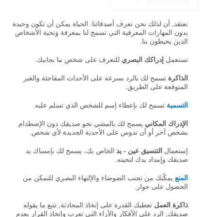
نعتقد, أن لذلك نحن نعرف أصدقائنا. الحياة يمكن أن تكون وحيدة
بدون المهارات المعرفية التي تسمح لنا بمعرفة وتحية الأشخاص
الذين يحيطون بنا.
تستعمل
إدراكك البصري
للتعرف على شخص ما بجانبك.
الذاكرة
تسمح لك بالرد بسرعة على الأحداث المفاجئة والغير
المتوقعة على الطريق.
التسمية
تسمح لك بإعطاء إسم للشخص الذي تسلم عليه.
الإدراك المكاني
يسمح لك بالمشي نحو صديقك دون الإصطدام
بشخص آخر أو أن تدوس على الأحذية الجديدة لأي شخص.
إستعمال
التنسيق عين - يد
الخاص بك، يسمح لك بإمساك يد
صديقك وإمداد يدك لتحيته.
المنع
يمكّنك من تجنب الضوضاء والإلتهاء البصري للتمكن من
الحصول على حوار.
ذاكرة العمل
تعطيك القدرة على إتخاذ المحادثة, تتبع ما يقوله
صديقك, الرد على الأفكار والآراء التي تعرب وإتخاذ القرار بعدم