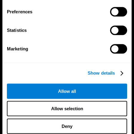
تطبيق CogniFit
Preferences
Statistics
Marketing
Show details
تابعونا على
Allow all
دماغك
البحث
Allow selection
العقل والدماغ
التحقق من صحة العلاجات الرقمية
حقائق عن دماغك
ألعاب الكمبيوتر
أجزاء العقل
البالغون الأصحاء
Deny
الخلايا العصبية
طيارون