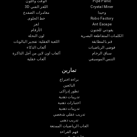
Pipe Panic
الوقت واللون
Crystal Miner
اللغز الفني 3D
وحيدا
مغامرات الضفدع
Robo Factory
خط الحلوى
Ant Escape
لغز
يقودني للجنون
الأرقام
الكلمات المتقاطعة البصرية
لون النحلة
قم بالمطابقة
اللعبة العقلية: تفجير البالونات
فوضى الرياضيات
ألعاب الذكاء
سباق الرخام
ألعاب اون لاين من آجل الذاكرة
التنس الموسيقي
ألعاب عقلية
تمارين
براءة اختراع
البائعين
تطور إدراكى
تدريبات ذهنية
اختبارات ذهنية
تدريبات ذهنية
تدريب عقلي شخصي
تدريب ذهنى
العاب الرياضيات الممتعة
فهم القراءة