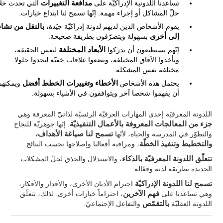
تساعدنا اللدونية الإدراكيّة على
مدافعة التغييرات
التي تحدث خل
حلّ المشاكل أو إجراء مهمة. إنّها تسمح لنا ابتداع خيارات.
يقوم الأشخاص الذين لديهم لدونة إدراكيّة جيّدة،
بالنقل من نشا
إلى أخرى
بسهولة ويتصرّفون بطريقة صحيحة.
إنّهم يستطيعون أن ندركوا
الأبعاد المختلفة
لنفس الحقيقة،
ويأخدوا الآفاق المختلفة، ويضعوا علاقات خفيّة ليجدوا حلولا
مختلفة نفس المشكلة.
يحتمل هذه الأشخاص
الأخطاء وتغييرات الخطط أفضل
ويمكنهم
أن يفهموا شخصا آخر ويتوافقون في الأشياء بسهولة.
اللدونة المعرفيّة إحدى المهارات العرفيّة الرئسيّة لذاتيّّ المعرفة وهي
جزء من المعالجات المعروفة بالأعمال التنفيذيّة
. إنّها جوهريّة للنجاح
والتطوّر في المدرسة والحياة، لأنّها
تسمح لنا صياغة الأهداف،
والتخطيط وتنفيذ الخطّة
، ومراقبة أفعالنا وإصلاحها بحسب النتائج.
تتعلّق اللدونة المعرفيّة بالذكاء
، والاستدلال والحذق لحلّ المشكلات
الجديدة بطريقة لدنة وفعّالة.
تسمح لنا اللدونة الإدراكيّة
احترام الأديان الأخرى، والأقدار والأفكار،
وهي تساعدنا على
فهم الآخرين
، احتراماً خيارات أخرى. لذلك، تتعلّق
اللدونة العقليّة
بالتقمّص
والتفاعل الإجتماعيّ.