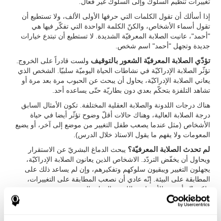
تغييرات تنظيم السلوك وإلى السلوك غير فعال.
إذا أسألك أن تقول الكلمات التي حرفها الأولى الألف، ولا تستطيع أن
تقول أسماء الأشخاص، والكنّ الكلمة الواحدة التي تفكّر فيها هي
"أحمد"، عانيت الصلابة المعرفيّة الشديدة. لا تستطيع أن تبتدع خيارات
جديدة وتجهل "أحمد" اسم شخص.
تؤدّي الصلابة المعرفيّة الشعور بالتوقيف
ولست قادراً على الخروج.
تؤثّر الصلابة الإدراكيّة في نشاطات الحياة اليوميّة سلبيّا. الشخص الذي
يعاني الصلابة الإدراكيّة، يحاول أن يبحث عن الحبوب مرة بعد مرة أو
تشاهد التلفزة بتحكّم بعدي دون بطاريّة حتّى يساعده أحد.
هناك درجات اللدونة والصلابة العقلية المختلفة. تكون الأمثال السابق
درجة الصلابة العالية، وهناك حالات أقلّ وضوح تؤثّر أيضا في حياة
الأشخاص (مثل عندما يصعب طفل التغيير من موضع إلى آخر، أو يضيع
المعومات ولا يفهم ما يقول الاستاذ خلال الدرس).
لم تحدث الصلابة المعرفيّة؟
يبحث الدماغ البشريّ عن الاستقرار
ويحاول أن يخفّض التردّد. الاشخاص الذين يعانون الصلابة الإدراكيّة،
يجهلون التغيير ويبقيون سلوكهم وتفكيرهم، وإن لم يساعد ذلك على
المطابقة على البيئة. إنّه عادي أن نصعب المطابقة على التغييرات،
ولكن إنّه أصعب للأشخاص باللدونة العقلية المنخفضة.
تتعلّق المثابرة بالصلابة المعرفيّة
، وهي ترتكز على تكرار الأفعال التي
كان فعّالة من قبل أو كان مختططة، ولكن لا تطابق الآن على الأهداف