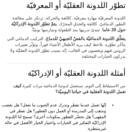
تطوّر اللدونة العقليّة أو المعرفيّة
اللدونة المعرفيّة مهارة معرفيّة، كاللغة والحركة، ترتكز على معالجة
التطور الدماغيّ، كاللغة والحذق المحرّك.
يتمّ تطوّر اللدونة الإدراكيّة
حول 20 عاما
. نبتدئ تدريبها منذ الطفولة ونمارسها يوميّاً.
يتعلّق اللدونة الدماغيّة بالفصّ الجبهيّ للدماغ
، التركيب الدماغي التي
يتأخّر تطوّره. نلاحظ كيف يريد الأطفال الأشياء فوراً، وتؤثّر تغييرات
الروتين فيهم ويغضبون في الغالب، إنّه بسبب تطوّر اللدونة العقليّة ولا
يدركون الخيارات المختلفة.
أمثلة اللدونة العقليّة أو الإدراكيّة
من الاستيقاظ إلى النوم، نستعمل لدونتنا الدماغية مرات كثيرة
كيف
تعمل اللدونة العقلية في حياتنا اليوميّة؟
إنّها تعمل عندما نفطر وندرك عدم الحبوب ما نفعل؟ هل نغضب
ونذهب إلى المدرسة أو العمل دون الفطور؟ هل نفطر في
المقهى؟ هل نحضّر الفطور بمكونات أخرى؟ تسمح لنا اللدونة
الإدراكيّة التفكير في الخيارات واختيار الخيار الأفضل في حالة
غيرمنتظرة.