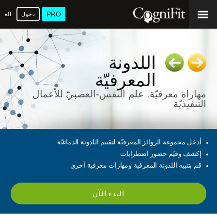
PRO
دخول
العرب
اللدونة
المعرفيّة
مهاراة معرفيّة. علم النفس-العصبيّ للأعمال
التنفيذيّة
أدخل مجموعة الروائز المعرفيّة لتقييم اللدونة الدماغيّة
إكشف وقيّم حضور اضطرابات
قم بتنبيه اللدونة المعرفية ومهارات معرفية أخرى
البدء الآن