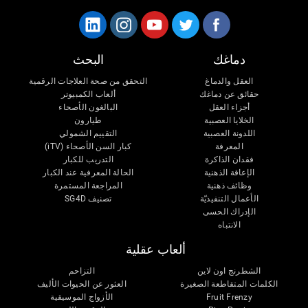
دماغك
البحث
العقل والدماغ
التحقق من صحة العلاجات الرقمية
حقائق عن دماغك
ألعاب الكمبيوتر
أجزاء العقل
البالغون الأصحاء
الخلايا العصبية
طيارون
اللدونة العصبية
التقييم الشمولي
المعرفة
كبار السن الأصحاء (iTV)
فقدان الذاكرة
التدريب للكبار
الإعاقة الذهنية
الحالة المعرفية عند الكبار
وظائف ذهنية
المراجعة المستمرة
الأعمال التنفيذيّة
تصنيف SG4D
الإدراك الحسى
الانتباه
ألعاب عقلية
الشطرنج اون لاين
التزاحم
الكلمات المتقاطعة الصغيرة
العثور عن الحيوات الأليف
Fruit Frenzy
الأزواج الموسيقية