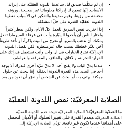
إن لم يتكلّمنا صديق لنا، ساعدتنا اللدونة العقليّة على إدراك
الأسباب. إنّها تسمح لنا إدراكنا معلوماتنا غير صحيحة، ورؤيته
مختلفة من رؤيتنا، وفهم صديقنا والتفكير في الأسباب. تعطينا
اللدونة العقليّة القدرة على حلّ المشكلة.
إذا اختريت نفس الطريق للعمل كلّ الأيام، ولكن يمطر كثيراً
واختار الناس أن يأخذوا السيّارة وأنت في عرقلة السيرماذا تفعل
يمكنك أن تذهب بالمترو، أو تخرج من البيت باكراً، أو تأخذ طريقاً
آخر. تغيّر خططك بسبب حالة غيرمنتظرة، لكن بفضل اللدونة
الإدراكيّة تبتدع الخيارات في آن واحد وأنت تستعمل قدراتك على
القرار: التجربة، والآفاق، والحافز، والمعرفة، والعواطف.
عندما يدقّ الباب ولا يفتح أحد، لا ندقّ مرّة أخرى فندرك ألا يوجد
أحد في البيت. هذه القدرة اللدونة العقليّة. إننا يبحث عن حلول
ممكنة: يهتف به، أو نبحث عن الشخص أو نقرّر أن نعود من بعد.
الصلابة المعرفيّة: نقص اللدونة العقليّة
ما الصلابة المعرفيّة؟
الصلابة المعرفيّة نتيجة عدم اللدونة العقليّة.
الصلابة المعرفيّة هي
عدم القدرة على تغيير السلوك أو الأديان لنحصل
على أهدافنا عندما تكون غير نافعة.
تؤدّي الصلابة الإدركيّة إلى