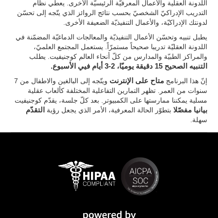
اللدونة العقلية والأعمال المعرفيّة الرئيسيّة الأخرى. يعطي نظام
التدريب الإدراكيّ الشخصيّ بحسب نتائج الروائز الذي يتّجه إلى تحسّن
لدونتك الإدراكيّة، والأعمال التنفيذيّة الضعيفة الأخرى.
يطبل تنبيه وتحسّن الأعمال التنفيذيّة والمعالجات الدماغيّة المضمّنة في
اللدونة العقليّة تدريبا صحيحاً مستمرّاً. يستعمل المجتمع العلميّ،
والمراكز الطبيّة والمدارس من كلّ أنحاء العالم كوجنيفيت. يطلب
التنبيه الصحيح 15 دقيقة يوميّا، 2-3 أيام فيي الأسبوع.
إنّ هذا البرنامج
متاح على الإنترنت
ويتّجه إلى البالغين والاطفال من 7
سنوات من العمر. تظهر التمارين التفاعلية المختلفة كألعاب عقلية
مسلية يمكننا ممارستها على الكمبيوتر. بعد كلّ جلسة، يقدّم كوجنيفيت
بيانيا مفصّلا
بتطوّر الحالة المعرفية، الأمر الذي يجعل رؤية
التقدّم
سهلة.