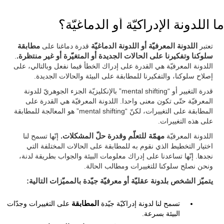
ما اللدونة الإدراكيّة أو الدماغيّة؟
تعتبر
اللدونة المعرفيّة أو اللدونة الدماغيّة
قدرة دماغنا على
مطابقة
سلوكنا وتفكيرنا على الحالات الجديدة أو المتغيّرة أو غير منتظرة.
.
اللدونة المعرفيّة هي القدرة على إدراك الخطأ فيما نفعل وبالتالي، على
إصلاح سلوكنا، والتفكيرنا للمطابقة على البيئة والحالات الجديدة.
قدرة التغيير أو “mental shifting” بالإنكليزيّة الجزء الجوهريّ للدونة
المعرفيّة حتّى تكون معنى واحدا. اللدونة المعرفيّة هي القدرة على
المطابقة على التغييرات، لكنّ “mental shifting” هو المعالجة للمطابقة
على هذه التغييرات.
اللدونة المعرفيّة
مهمّة للتعلّم وقدرة حلّ المشكلات.
إنّها تسمح لنا
اختيار التخطيط الذي نقوم به للمطابقة على الحالات المختلفة التي
نجدها. إنّها تساعدنا على إدراك معلومات البيئة والجواب بطريقة لدنة،
ونحن نصلح سلوكنا للتغييرات ومطالب الحالة.
يتميّز الشخص بلدونة عقليّة أو معرفيّة جيّدة بالمميّزات التالية:
تسمح لنا لدونة إدراكيّة جيّدة
المطابقة
على التغييرات وجدّات
البيئة بسرعة.