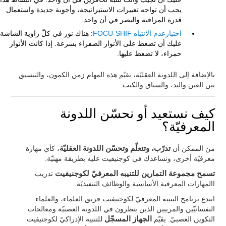
يجب أن تواجه تغييرات الاستيراتيجة، وأجوبة جديدة واستعمال
قدرة المراقبة والبصر في آن واحد.
اختبارعدم الانتباه FOCU-SHIF
: هناك نور في كلّ زاوية الشاشة.
عليك أن تضغط على الأنوار الصفراء بسرعة. إذا كانت الأنوار
حمراء، لا تضغط عليها.
بالإضافة إلى اللدونة العقليّة، تقيّم هذه المهام زمن الكمون، والتنسيق
بين العين واليد، والسياق والكبت.
كيف نستعيد أو نحسّن اللدونة
المعرفيّة؟
من الممكن أن
تدرّب، وتتعلّم وتحسّن اللدونة العقليّة
، كأي مهارة
معرفيّة أخرى، ونساعدك في كوجنيفيت عليه بطريقة مهنيّة.
تسمح مجموعة التمارين للتنيبه المعرفيّ لكوجنيفيت
تدريب
االمهارات المعرفية الأساسية والوظائف التنفيذيّة.
ابتدع برنامج التنبيه المعرفيّ لكوجنيفيت فريق العلماء، والعلماء
النفسانيّين والمربيين الذين ينظرون في اللدونة العصبيّة ومعالجات
التكوين العصبيّ. يقيّم
الجهاز المسجّل
للتنبيه الإدراكيّ لكوجنيفيت