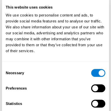
الحالية.
This website uses cookies
الاضطرابات أو الأمراض المتعلّقة
We use cookies to personalise content and ads, to
باللدونة المعرفيّة الناقصة أو الصلابة
provide social media features and to analyse our traffic.
العقليّة
We also share information about your use of our site with
our social media, advertising and analytics partners who
may combine it with other information that you’ve
نجد الصلابة المعرفيّة في اضطرابات كثيرة، لأن تتغيّر اللدونة الإداكيّة
مباشراً أو تتغيّر الأعمال التي تتعلّق بها اللدونة العقليّة.
provided to them or that they’ve collected from your use
of their services.
هكذا، نجد الصلابة المعرفيّة أو اللدونة المعرفيّة المنخفضة في
اضطرابات عصبيّة متعدّدة، مثل عند
الأطفال الذين يعانون صعوبات
الانتباه
، الأشخاص الذي عانوا
صدمات الرأس
(حادث سيّاراة،
سعقوط)،
النوبة
، أو اضطرابات معقّدة، مثل
اضطراب نقض الانتباه
Consent
وفرط النشاط، والاضطراب الوسواسي القهري، والفصام، ومرض
Necessary
Selection
التوحد، واضطرابات التغذية (الخلفة والشراهة)، والإدمان، إلخ.
يشعر البالغون أحياناً بفساد لدونتهم العقلية
. تؤثّر شيخوخة الدماغ
Preferences
في التغييرات الوظيفيّة والبدنيّة التي تضرّ سرعة المعالجة للدماغ وأداءه
المعرفيّ. تظهر الدرسات أنّ الدريب الإدراكيّ يؤثّر في
اللدونة الدماغيّة
إيجابيّا، ويكون نافعاً للتدخّل المتّجه إلى استعادة فساد العمل التنفيذيّ
واللدونة المعرفيّة. نعطيك في كوجنيفيت نشاطات مختلفة تحسّن
Statistics
لدونتك المعرفيّة.