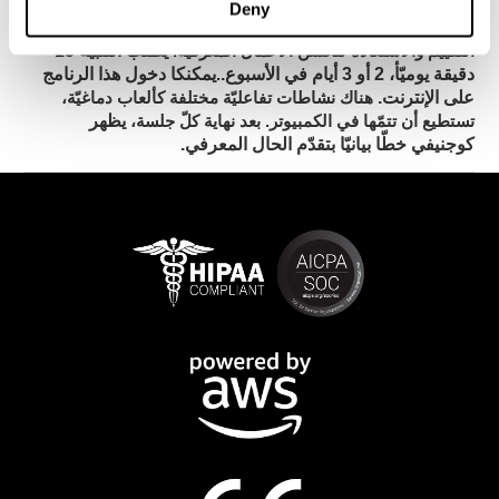
Deny
لكوجنيفيت
يطلب تحسّن ذاكرة العمل تدريباً مستمرّاً.
أدوات
يطلب التنبيه 15
التقييم والاستعادة لتحسّن الأعمال المعرفيّة.
دقيقة يوميّأ، 2 أو 3 أيام في الأسبوع.
يمكنكا دخول هذا الرنامج
.
على الإنترنت.
هناك نشاطات تفاعليّة مختلفة كألعاب دماغيّة،
يظهر
تستطيع أن تتمّها في الكمبيوتر. بعد نهاية كلّ جلسة،
كوجنيفي خطّا بيانيّا بتقدّم الحال المعرفي.