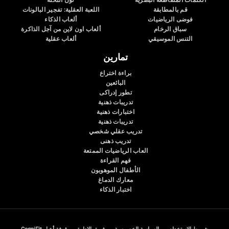
الكلمات المتقاطعة البصرية
لون النحلة
قم بالمطابقة
اللعبة العقلية: تفجير البالونات
فوضى الرياضيات
ألعاب الذكاء
سباق الرخام
ألعاب اون لاين من آجل الذاكرة
التنس الموسيقي
ألعاب عقلية
تمارين
براءة اختراع
البائعين
تطور إدراكى
تدريبات ذهنية
اختبارات ذهنية
تدريبات ذهنية
تدريب عقلي شخصي
تدريب ذهنى
العاب الرياضيات الممتعة
فهم القراءة
الأطفال الموهوبون
معارك الدماغ
اختبار الذكاء