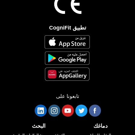
تطبيق CogniFit
تابعونا على
دماغك
البحث