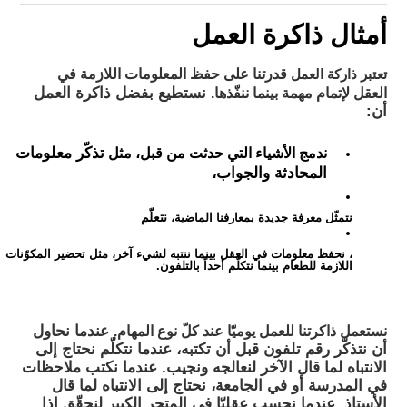
أمثال ذاكرة العمل
قدرتنا على حفظ المعلومات اللازمة في
تعتبر ذاركة العمل
العقل لإتمام مهمة بينما ننفّذها.
نستطيع بفضل ذاكرة العمل
أن:
ندمج الأشياء التي حدثت من قبل، مثل
تذكّر معلومات
المحادثة والجواب،
نتعلّم
نتمثّل معرفة جديدة بمعارفنا الماضية،
، نحفظ معلومات في العقل بينما ننتبه لشيء آخر، مثل تحضير المكوّنات
اللازمة للطعام بينما نتكلّم أحداً بالتلفون.
نستعمل ذاكرتنا للعمل يوميّا عند كلّ نوع المهام.
عندما نحاول
أن نتذكّر رقم تلفون قبل أن تكتبه، عندما نتكلّم نحتاج إلى
الانتباه لما قال الآخر لنعالجه ونجيب. عندما نكتب ملاحظات
في المدرسة أو في الجامعة، نحتاج إلى الانتباه لما قال
الأستاذ. عندما نحسب عقليّا في المتجر الكبير لنحقّق إذا