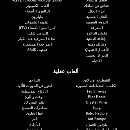
العقل والدماغ
التحقق من صحة العلاجات الرقمية
حقائق عن دماغك
ألعاب الكمبيوتر
أجزاء العقل
البالغون الأصحاء
الخلايا العصبية
طيارون
اللدونة العصبية
التقييم الشمولي
المعرفة
كبار السن الأصحاء (iTV)
فقدان الذاكرة
التدريب للكبار
الإعاقة الذهنية
الحالة المعرفية عند الكبار
وظائف ذهنية
المراجعة المستمرة
الأعمال التنفيذيّة
تصنيف SG4D
الإدراك الحسى
الانتباه
ألعاب عقلية
الشطرنج اون لاين
التزاحم
الكلمات المتقاطعة الصغيرة
العثور عن الحيوات الأليف
Fruit Frenzy
الأزواج الموسيقية
Pipe Panic
الوقت واللون
Crystal Miner
اللغز الفني 3D
وحيدا
مغامرات الضفدع
Robo Factory
خط الحلوى
Ant Escape
لغز
يقودني للجنون
الأرقام