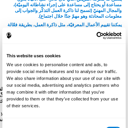
مساعدة أو يحتاج إلى مساعدة على إجراء نشاطاته اليوميّة)،
والمجال المهنيّ (تسمح لنا ذاكرة العمل التذكّر والجواب إلى
معلومات المحادثة وهو مهمّ جدّا خلال اجتماع).
يمكننا تقييم الأعمال المعرفيّة، مثل ذاكرة العمل، بطريقة فعّالة
من خلال
التقييم النفسيّ-العصبي الكامل.
برتكز روائز
كوجنيفيت على روائز الأرقام المباشرة وغير مباشرة لWMS
(Wechsler Memory Scale)، وCPT (Continuous
Performance Test)، و TOMM (Test of Memory
Malingering)، وVisual Organisation Task (VOT)، وTest
This website uses cookies
of Variables of Attention (TOVA). بالإضافة إلى ذاكرة
العمل، تقايس هذه الروائز أيضا الذاكرة الصوتية قصيرة المدى،
We use cookies to personalise content and ads, to
والذاكرة قصيرة المدى، وزمن الكمون، وسرعة المعالجة،
provide social media features and to analyse our traffic.
والاعتراف، والفحص البصري والإدراك المكاني.
We also share information about your use of our site with
our social media, advertising and analytics partners who
رائز التسلسل WOM-ASM
: تظهر كرات فيها أرقام مختلف
may combine it with other information that you’ve
في الشاشة. عليك أن تحفظ الأرقام لتكرّرها من بعد. أوّلاً،
provided to them or that they’ve collected from your use
هناك رقم واحد، ولكن كانت الأرقام أكثر حتّى تخطأ. عليك
of their services.
أن تكرّر الأرقام.
رائز الاعتراف WOM-REST
: هناك ثلاثة أشياء في الشاشة. أوّلا
إحفظ ترتيب الأشياء بسرعة. بعد ذلك، تظهر أربع مجموعة مؤلّفة
Consent
من ثلاثة أشياء، عليك أن تكشف التسلسل الابتدائي.