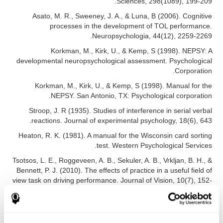
Sciences, 298(1089), 199-209.
Asato, M. R., Sweeney, J. A., & Luna, B (2006). Cognitive
processes in the development of TOL performance.
Neuropsychologia, 44(12), 2259-2269.
Korkman, M., Kirk, U., & Kemp, S (1998). NEPSY: A
developmental neuropsychological assessment. Psychological
Corporation.
Korkman, M., Kirk, U., & Kemp, S (1998). Manual for the
NEPSY. San Antonio, TX: Psychological corporation.
Stroop, J. R (1935). Studies of interference in serial verbal
reactions. Journal of experimental psychology, 18(6), 643.
Heaton, R. K. (1981). A manual for the Wisconsin card sorting
test. Western Psychological Services.
Tsotsos, L. E., Roggeveen, A. B., Sekuler, A. B., Vrkljan, B. H., &
Bennett, P. J. (2010). The effects of practice in a useful field of
view task on driving performance. Journal of Vision, 10(7), 152-
152.
Tsotsos, L. E., Roggeveen, A. B., Sekuler, A. B., Vrkljan, B. H., &
Bennett, P. J. (2010). The effects of practice in a useful field of