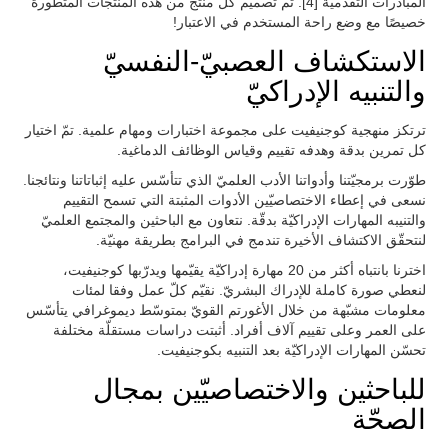
المبادرات التقدمية [4]. تم تصميم كل منتج من هذه المنتجات المتطورة
خصيصًا مع وضع راحة المستخدم في الاعتبار!
الاستكشاف العصبيّ-النفسيّ
والتنبيه الإدراكيّ
ترتكز منهجية كوجنيفيت على مجموعة اختبارات ومهام علمية. تمّ اختيار
كل تمرين بدقة وهدفه تقييم وقياس الوظائف الدماغية.
طوّرت برمجيّتنا وأدواتنا الأدب العلميّ الذي تتأسّس عليه إثباتاتنا ونتائجنا.
نسعى في إعطاء الاختصاصيّين الأدوات المثبتة التي تسمح التقييم
والتنيبه المهارات الإدراكيّة بدقّة. نتعاون مع الباحثين والمجتمع العلميّ
لنتحقّق الاكتشاف الأخيرة تندمج في البرامج بطريقة مهنيّة.
اخترنا بانتباه أكثر من 20 مهارة إدراكيّة يقيّمها ويدرّبها كوجنيفيت،
لنعطي صورة كاملة للإدراك البشريّ. نقيّم كلّ عمل وفقا لمئات
معلومات مشبّهة من خلال الأغورتم القويّ بمتوسّط ديموغرافي يتأسّس
على العمر وعلى تقييم آلاف أفراد. أثبتت دراسات مستقلّة مختلفة
تحسّن المهارات الإدراكيّة بعد التنبيه بكوجنيفيت.
للباحثين والاختصاصيّين بمجال
الصحّة