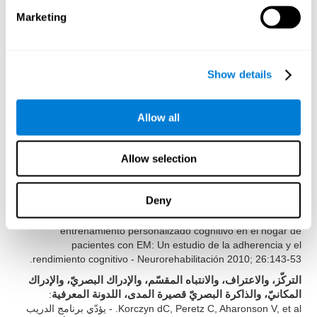
: Shatil E (2013). ¿El
والمراجعة البصريّة، والتسمية
Marketing
entrenamiento cognitivo y la actividad física combinados
mejoran las capacidades cognitivas más que cada uno por
separado? Un ensayo controlado de cuatro condiciones
aleatorias entre adultos sanos. Front. Aging Neurosci. 5:8. doi:
Show details
10.3389/fnagi.2013.00008
الذاكرة البصريّة، وذاكرة العمل، والتركّز، والإدراك المكانيّ،
: Peretz C, AD Korczyn, E Shatil, V Aharonson,
والإدراكي البصريّ
Allow all
Birnboim S, N. Giladi - Basado en un Programa Informático,
Entrenamiento Cognitivo Personalizado versus Juegos de
Ordenador Clásicos: Un Estudio Aleatorizado, Doble Ciego,
Allow selection
Prospectivo de la Estimulación Cognitiva - Neuroepidemiología
2011; 36:91-9.
Deny
:
الذاكرة على المدى القصير، والذاكرة البصريّة، وذاكرة العمل
Shatil E, A Metzer, Horvitz O, Miller R. - Basado en el
entrenamiento personalizado cognitivo en el hogar de
pacientes con EM: Un estudio de la adherencia y el
rendimiento cognitivo - Neurorehabilitación 2010; 26:143-53.
التركّز، والاعتراف، والانتباه المقسّم، والإدراك البصريّ، والإدراك
:
المكانيّ، والذاكرة البصريّ قصيرة المدى، اللدونة المعرفية
Korczyn dC, Peretz C, Aharonson V, et al. - يؤدّي برنامج الدريب