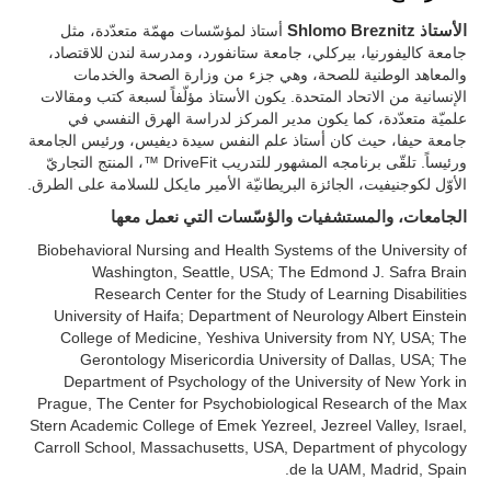
الأستاذ Shlomo Breznitz
أستاذ لمؤسّسات مهمّة متعدّدة، مثل
جامعة كاليفورنيا، بيركلي، جامعة ستانفورد، ومدرسة لندن للاقتصاد،
والمعاهد الوطنية للصحة، وهي جزء من وزارة الصحة والخدمات
الإنسانية من الاتحاد المتحدة. يكون الأستاذ مؤلّفاً لسبعة كتب ومقالات
علميّة متعدّدة، كما يكون مدير المركز لدراسة الهرق النفسي في
جامعة حيفا، حيث كان أستاذ علم النفس سيدة ديفيس، ورئيس الجامعة
ورئيساً. تلقّى برنامجه المشهور للتدريب DriveFit ™، المنتج التجاريّ
الأوّل لكوجنيفيت، الجائزة البريطانيّة الأمير مايكل للسلامة على الطرق.
الجامعات، والمستشفيات والؤسّسات التي نعمل معها
Biobehavioral Nursing and Health Systems of the University of
Washington, Seattle, USA; The Edmond J. Safra Brain
Research Center for the Study of Learning Disabilities
University of Haifa; Department of Neurology Albert Einstein
College of Medicine, Yeshiva University from NY, USA; The
Gerontology Misericordia University of Dallas, USA; The
Department of Psychology of the University of New York in
Prague, The Center for Psychobiological Research of the Max
Stern Academic College of Emek Yezreel, Jezreel Valley, Israel,
Carroll School, Massachusetts, USA, Department of phycology
de la UAM, Madrid, Spain.