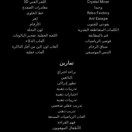
اللغز الفني 3D
Crystal Miner
وحيدا
مغامرات الضفدع
خط الحلوى
Robo Factory
لغز
Ant Escape
يقودني للجنون
الأرقام
الكلمات المتقاطعة البصرية
لون النحلة
قم بالمطابقة
اللعبة العقلية: تفجير البالونات
فوضى الرياضيات
ألعاب الذكاء
سباق الرخام
ألعاب اون لاين من آجل الذاكرة
التنس الموسيقي
ألعاب عقلية
تمارين
براءة اختراع
البائعين
تطور إدراكى
تدريبات ذهنية
اختبارات ذهنية
تدريبات ذهنية
تدريب عقلي شخصي
تدريب ذهنى
العاب الرياضيات الممتعة
فهم القراءة
الأطفال الموهوبون