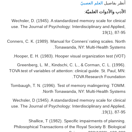
أنظر بفاصيل
العلم العصبيّ
:
الأدب والأدوات العلميّة
Wechsler, D. (1945). A standardized memory scale for clinical
use. The Journal of Psychology: Interdisciplinary and Applied,
19(1), 87-95
Conners, C. K. (1989). Manual for Conners’ rating scales. North
Tonawanda, NY: Multi-Health Systems.
Hooper, E. H. (1983). Hooper visual organization test (VOT).
Greenberg, L. M., Kindschi, C. L., & Corman, C. L. (1996).
TOVA test of variables of attention: clinical guide. St. Paul, MN:
TOVA Research Foundation.
Tombaugh, T. N. (1996). Test of memory malingering: TOMM.
North Tonawanda, NY: Multi-Health Systems.
Wechsler, D (1945). A standardized memory scale for clinical
use. The Journal of Psychology: Interdisciplinary and Applied,
19(1), 87-95.
Shallice, T (1982). Specific impairments of planning.
Philosophical Transactions of the Royal Society B: Biological