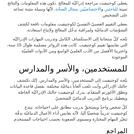
يعطي كوجنيفيت مراجعة إدراكيّة للمعالج. تكون هذه المعلومات والنتائج
ثمينة
للباحثين
و
الاختصاصيّين بمجال الصحّة
، لأنّها وسيلة مثبتة تساعد
على التشخيص.
يعطي التقييم العصبيّ-النفسيّ لكوجنيفيت معلومات نافعة لكشف
التشوّشات الدماغيّة ولمراقبة تدخّل المعالج ولإتباع استعادته.
تتّجه كلّ منتجاتنا إلى الاستكشاف الكامل وتدريب المهارات الإدراكيّة
التي يقايسها تقييم كوجنيفيت. كانت هذه الروائز مصمّمة طوال 15 سنة،
واخترينا الأفضل من الأدب العلميّ الواسع ومن الأدوات العلميّة
الموجودة
للمستخدمين، والأسر والمدارس
يتّجه كوجنيفيت إلى المستخدمين، والأسر والمدارس. إنّك تكتشف
حالتك الإدراكي وأنت تلعب ألعاباً دماغيّة مختلفة. بفضل قاعدة البيانات
وتطوّر الأغورتم المتقدّم، يدرك كوجنيفيت حالتك الإدراكيّة الخاصّة
ويعطيك برنامج التدريب الدماغيّ الشخصيّ
كلّ شخص واحدٌ ويستحقّ بدريب مطابق على احتياجاته. يبتدع
كوجنيفيت تدريباً شخصيّا آليا، لأنّه يقايس أداء الأعمال الدماغيّة بدقّة.
تتغيّر المهام المختارة ومستوى الصعوبة بحسب احتياجات المستخدم.
المراجع