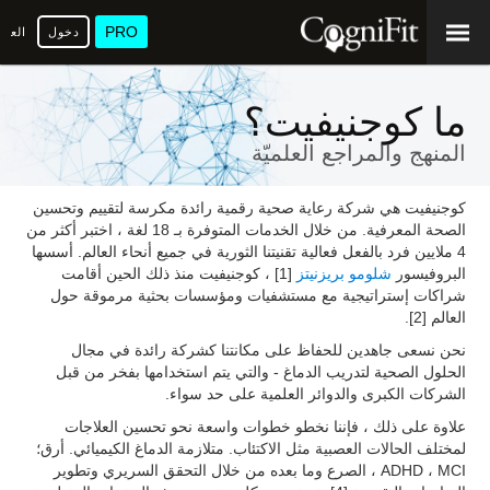
PRO
دخول
العرب
ما كوجنيفيت؟
المنهج والمراجع العلميّة
كوجنيفيت هي شركة رعاية صحية رقمية رائدة مكرسة لتقييم وتحسين
الصحة المعرفية. من خلال الخدمات المتوفرة بـ 18 لغة ، اختبر أكثر من
4 ملايين فرد بالفعل فعالية تقنيتنا الثورية في جميع أنحاء العالم. أسسها
البروفيسور
شلومو بريزنيتز
[1] ، كوجنيفيت منذ ذلك الحين أقامت
شراكات إستراتيجية مع مستشفيات ومؤسسات بحثية مرموقة حول
العالم [2].
نحن نسعى جاهدين للحفاظ على مكانتنا كشركة رائدة في مجال
الحلول الصحية لتدريب الدماغ - والتي يتم استخدامها بفخر من قبل
الشركات الكبرى والدوائر العلمية على حد سواء.
علاوة على ذلك ، فإننا نخطو خطوات واسعة نحو تحسين العلاجات
لمختلف الحالات العصبية مثل الاكتئاب. متلازمة الدماغ الكيميائي. أرق؛
ADHD ، MCI ، الصرع وما بعده من خلال التحقق السريري وتطوير