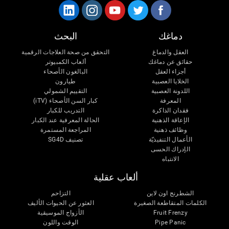
دماغك
البحث
العقل والدماغ
التحقق من صحة العلاجات الرقمية
حقائق عن دماغك
ألعاب الكمبيوتر
أجزاء العقل
البالغون الأصحاء
الخلايا العصبية
طيارون
اللدونة العصبية
التقييم الشمولي
المعرفة
كبار السن الأصحاء (iTV)
فقدان الذاكرة
التدريب للكبار
الإعاقة الذهنية
الحالة المعرفية عند الكبار
وظائف ذهنية
المراجعة المستمرة
الأعمال التنفيذيّة
تصنيف SG4D
الإدراك الحسى
الانتباه
ألعاب عقلية
الشطرنج اون لاين
التزاحم
الكلمات المتقاطعة الصغيرة
العثور عن الحيوات الأليف
الأزواج الموسيقية
Fruit Frenzy
الوقت واللون
Pipe Panic