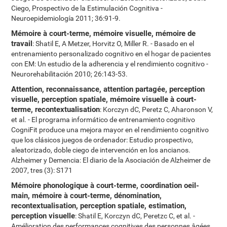
Ciego, Prospectivo de la Estimulación Cognitiva -
Neuroepidemiología 2011; 36:91-9.
Mémoire à court-terme, mémoire visuelle, mémoire de
travail
: Shatil E, A Metzer, Horvitz O, Miller R. - Basado en el
entrenamiento personalizado cognitivo en el hogar de pacientes
con EM: Un estudio de la adherencia y el rendimiento cognitivo -
Neurorehabilitación 2010; 26:143-53.
Attention, reconnaissance, attention partagée, perception
visuelle, perception spatiale, mémoire visuelle à court-
terme, recontextualisation
: Korczyn dC, Peretz C, Aharonson V,
et al. - El programa informático de entrenamiento cognitivo
CogniFit produce una mejora mayor en el rendimiento cognitivo
que los clásicos juegos de ordenador: Estudio prospectivo,
aleatorizado, doble ciego de intervención en los ancianos.
Alzheimer y Demencia: El diario de la Asociación de Alzheimer de
2007, tres (3): S171
Mémoire phonologique à court-terme, coordination oeil-
main, mémoire à court-terme, dénomination,
recontextualisation, perception spatiale, estimation,
perception visuelle
: Shatil E, Korczyn dC, Peretzc C, et al. -
Amélioration des performances cognitives des personnes âgées