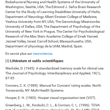
Biobehavioral Nursing and Health Systems of the University of
Washington, Seattle, USA; The Edmond J. Safra Brain Research
Center for the Study of Learning Disabilities University of Haifa;
Department of Neurology Albert Einstein College of Medicine,
Yeshiva University from NY, USA; The Gerontology Misericordia
University of Dallas, USA; The Department of Psychology of the
University of New York in Prague, The Center for Psychobiological
Research of the Max Stern Academic College of Emek Yezreel,
Jezreel Valley, Israel, Carroll School, Massachusetts, USA,
Department of phycology de la UAM, Madrid, Spain.
En savoir plus sur
neurociencia
.
Littérature et outils scientifiques
[3]
:
Wechsler, D. (1945). A standardized memory scale for clinical use.
The Journal of Psychology: Interdisciplinary and Applied, 19(1),
87-95
Conners, C. K. (1989). Manual for Conners’ rating scales. North
Tonawanda, NY: Multi-Health Systems.
Hooper, E. H. (1983). Hooper visual organization test (VOT).
Greenberg, L. M., Kindschi, C. L., & Corman, C. L. (1996). TOVA