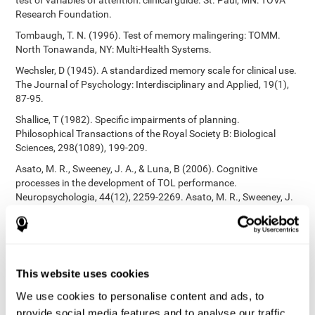
test of variables of attention: clinical guide. St. Paul, MN: TOVA
Research Foundation.
Tombaugh, T. N. (1996). Test of memory malingering: TOMM.
North Tonawanda, NY: Multi-Health Systems.
Wechsler, D (1945). A standardized memory scale for clinical use.
The Journal of Psychology: Interdisciplinary and Applied, 19(1),
87-95.
Shallice, T (1982). Specific impairments of planning.
Philosophical Transactions of the Royal Society B: Biological
Sciences, 298(1089), 199-209.
Asato, M. R., Sweeney, J. A., & Luna, B (2006). Cognitive
processes in the development of TOL performance.
Neuropsychologia, 44(12), 2259-2269. Asato, M. R., Sweeney, J.
A., & Luna, B (2006). Cognitive processes in the development of
TOL performance. Neuropsychologia, 44(12), 2259-2269.
Korkman, M., Kirk, U., & Kemp, S (1998). NEPSY: A developmental
neuropsychological assessment. Psychological Corporation.
This website uses cookies
Korkman, M., Kirk, U., & Kemp, S (1998). Manual for the NEPSY.
San Antonio, TX: Psychological corporation.
We use cookies to personalise content and ads, to
provide social media features and to analyse our traffic.