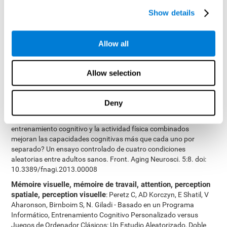
Cimermannova D, Flesher I (2013), Entraînement cognitif
Show details
personnalisé dans les troubles unipolaires et bipolaires : une
étude du fonctionnement cognitif. Frontiers in Human
Neuroscience doi: 10.3389/fnhum.2013.00108.
Allow all
Attention, dénomination, mémoire à court-terme, mémoire
visuelle, mémoire de travail
: Haimov I, Shatil E (2013)
Allow selection
Cognitive Training Improves Sleep Quality and Cognitive Function
among Older Adults with Insomnia. PLoS ONE 8(4): e61390.
doi:10.1371/journal.pone.0061390
Deny
Coordination oeil-main, mémoire visuelle, vitesse de
traitement, balayage visuel, dénomination
: Shatil E (2013). ¿El
entrenamiento cognitivo y la actividad física combinados
mejoran las capacidades cognitivas más que cada uno por
separado? Un ensayo controlado de cuatro condiciones
aleatorias entre adultos sanos. Front. Aging Neurosci. 5:8. doi:
10.3389/fnagi.2013.00008
Mémoire visuelle, mémoire de travail, attention, perception
spatiale, perception visuelle
: Peretz C, AD Korczyn, E Shatil, V
Aharonson, Birnboim S, N. Giladi - Basado en un Programa
Informático, Entrenamiento Cognitivo Personalizado versus
Juegos de Ordenador Clásicos: Un Estudio Aleatorizado, Doble