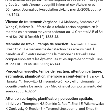
grâce à un entraînement cognitif informatisé - Alzheimer et
Démence : Journal de l'Association d'Alzheimer de 2008; cuatro
(4): T492.
Vitesse de traitement
: Verghese J, J Mahoney, Ambrosio AF,
Wang C, Holtzer R. - Efecto de la rehabilitación cognitiva en la
marcha en personas mayores sedentarias - J Gerontol A Biol Sci
Med Sci. 2010 Dec;65(12):1338-43.
Mémoire de travail, temps de réaction
: Horowitz-T Kraus,
Breznitz Z. - Le mécanisme de détection des erreurs peut-il
bénéficier d'un entraînement de la mémoire de travail ? Une
comparaison entre les dyslexiques et les sujets de contrôle - une
étude ERP - PLoS ONE 2009; 4:7141
Perception visuelle, temps de réaction, attention partagée,
estimation, planification, mémoire à court-terme
: Haimov I, E
Hanuka, Y. Horowitz - El insomnio crónico y el funcionamiento
cognitivo entre los ancianos - Medicina del comportamiento del
sueño 2008; 6:32-54
Attention partagée, planification, perception spatiale,
inhibition
: Thompson HJ, Demiris G, Rue T, Shatil E, Wilamowska
K, Zaslavsky O, Reeder B. - Telemedicine Journal and E-health