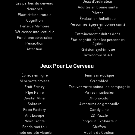
Jeux d'ordinateur
Les parties du cerveau
Adultes en bonne santé
Neurones
Pilotes
Plasticité neuronale
Évaluation holistique
Cognition
Personnes âgées en bonne santé
Perte de Mémoire
(iTV)
Déficience intellectuelle
Entraînement adultes âgés
Functions cérébrales
État cognitif chez les personnes
Perception
âgées
Attention
Révision systémique
Taxonomie SG4D
Jeux Pour Le Cerveau
Échecs en ligne
Tennis mélodique
Mini-mots croisés
Scrambled
Fruit Frenzy
Trouvez votre animal de compagnie
Pipe Panic
Paires musicales
Crystal Miner
Chronocolor
Solitaire
Aventures de grenouille
Robo Factory
Candy Line
Ant Escape
2D Puzzle
Neon Lights
Pingouin Explorateur
Rends moi fou
Chiffres
mots croisés visuels
Abeille de Couleur