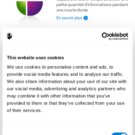
petite quantité d'informations pendant
une courte durée.
En savoir plus
Perception Spatiale
Capacité à évaluer la position des objets
This website uses cookies
et à comprendre leurs relations dans
l'environnement.
We use cookies to personalise content and ads, to
En savoir plus
provide social media features and to analyse our traffic.
We also share information about your use of our site with
our social media, advertising and analytics partners who
may combine it with other information that you’ve
Surveillance
provided to them or that they’ve collected from your use
Capacité à superviser notre conduite et
of their services.
à nous assurer que notre plan d'action
soit rempli.
En savoir plus
Consent