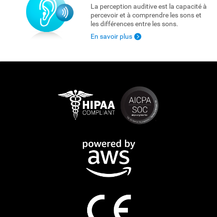
La perception auditive est la capacité à
percevoir et à comprendre les sons et
les différences entre les sons.
En savoir plus