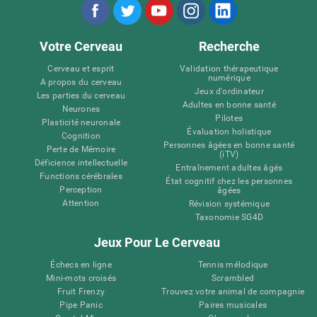
Votre Cerveau
Recherche
Cerveau et esprit
Validation thérapeutique
numérique
A propos du cerveau
Jeux d'ordinateur
Les parties du cerveau
Adultes en bonne santé
Neurones
Pilotes
Plasticité neuronale
Évaluation holistique
Cognition
Personnes âgées en bonne santé
Perte de Mémoire
(iTV)
Déficience intellectuelle
Entraînement adultes âgés
Functions cérébrales
État cognitif chez les personnes
Perception
âgées
Attention
Révision systémique
Taxonomie SG4D
Jeux Pour Le Cerveau
Échecs en ligne
Tennis mélodique
Mini-mots croisés
Scrambled
Fruit Frenzy
Trouvez votre animal de compagnie
Pipe Panic
Paires musicales