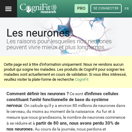
PRO
SE CONNECTER
FRA
Les neurones
Les raisons pour lesquelles nos neurones
peuvent vivre mieux et plus longtemps.
Cette page est à titre d'information uniquement. Nous ne vendons aucun
produit qui soigne les maladies. Les produits de CogniFit pour soigner les
maladies sont actuellement en cours de validation. Si vous êtes intéressé,
veuillez visiter la plate-forme de recherche
CogniFit
Comment définir les neurones ?
d'infimes cellules
Ce sont
constituant l'unité fonctionnelle de base du système
nerveux
. On calcule qu'il y a environ 80 millions de neurones dans
le cerveau, du moins au moment de la naissance. Au fur et à
mesure que nous grandissons, le nombre de neurones commence
partir de 80 ans, nous avons perdu 30% de
à se réduire et à
nos neurones.
Au cours de la journée, nous perdons et