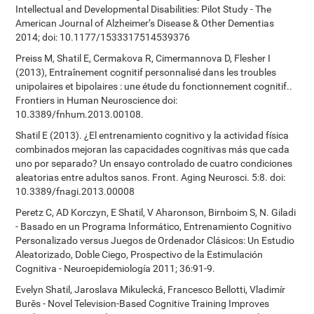
Intellectual and Developmental Disabilities: Pilot Study - The
American Journal of Alzheimer’s Disease & Other Dementias
2014; doi: 10.1177/1533317514539376
Preiss M, Shatil E, Cermakova R, Cimermannova D, Flesher I
(2013), Entraînement cognitif personnalisé dans les troubles
unipolaires et bipolaires : une étude du fonctionnement cognitif..
Frontiers in Human Neuroscience doi:
10.3389/fnhum.2013.00108.
Shatil E (2013). ¿El entrenamiento cognitivo y la actividad física
combinados mejoran las capacidades cognitivas más que cada
uno por separado? Un ensayo controlado de cuatro condiciones
aleatorias entre adultos sanos. Front. Aging Neurosci. 5:8. doi:
10.3389/fnagi.2013.00008
Peretz C, AD Korczyn, E Shatil, V Aharonson, Birnboim S, N. Giladi
- Basado en un Programa Informático, Entrenamiento Cognitivo
Personalizado versus Juegos de Ordenador Clásicos: Un Estudio
Aleatorizado, Doble Ciego, Prospectivo de la Estimulación
Cognitiva - Neuroepidemiología 2011; 36:91-9.
Evelyn Shatil, Jaroslava Mikulecká, Francesco Bellotti, Vladimír
Burěs - Novel Television-Based Cognitive Training Improves