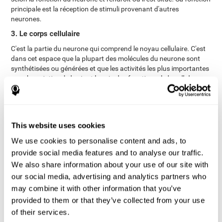
principale est la réception de stimuli provenant d'autres
neurones.
3. Le corps cellulaire
C'est la partie du neurone qui comprend le noyau cellulaire. C'est
dans cet espace que la plupart des molécules du neurone sont
synthétisées ou générées et que les activités les plus importantes
pour le maintien de la vie et le soin des fonctions de la cellule
nerveuse sont réalisées.
4. Neurologie
Les neurones sont des cellules tellement spécialisées qu'elles ne
This website uses cookies
peuvent à elles seules assurer toutes les fonctions de nutrition et
de soutien nécessaires à leur survie. Pour cette raison, le neurone
We use cookies to personalise content and ads, to
s'entoure d'autres cellules qui remplissent ces fonctions pour lui :
provide social media features and to analyse our traffic.
Astrocyte
(principalement responsable de nourrir, nettoyer et
We also share information about your use of our site with
Oligodendrocyte
soutenir les neurones),
(principalement
our social media, advertising and analytics partners who
responsable de couvrir les axones du système nerveux central
avec de la myéline, mais il remplit aussi des fonctions de soutien
may combine it with other information that you’ve
Microglie
et de liaison),
(principalement responsable de la
provided to them or that they’ve collected from your use
réponse immunitaire), Élimination des déchets et maintien de
of their services.
cellule de Schwann
l'homéostasie des neurones),
par la myéline,