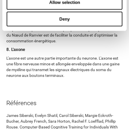
Allow selection
7. Le Nœud de Ranvier
Le Nœud de Ranvier est un amincissement de la gaine de myéline
entourant un axone dans le système nerveux. L'espace entre
Deny
chaque gaine est l'espace idéal afin d'optimiser la transmission de
l'impulsion et que celle-ci ne soit pas perdu. La principale fonction
du Nœud de Ranvier est de faciliter la conduite et d'optimiser la
consommation énergétique.
8. L'axone
L'axone est une autre partie importante du neurone. L'axone est
une fibre nerveuse mince et allongée enveloppée dans une gaine
de myéline qui transmet les signaux électriques du soma du
neurone aux boutons terminaux.
Références
James Siberski, Evelyn Shatil, Carol Siberski, Margie Eckroth-
Bucher, Aubrey French, Sara Horton, Rachel F. Loefflad, Phillip
Rouse. Computer-Based Cognitive Training for Individuals With