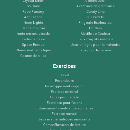
Crystal Miner
Chronocolor
Solitaire
Aventures de grenouille
Robo Factory
Candy Line
Ant Escape
2D Puzzle
Neon Lights
Pingouin Explorateur
Rends moi fou
Chiffres
mots croisés visuels
Abeille de Couleur
Faîtes la paire
Jeux d'agilité mentale
Space Rescue
Jeux en ligne pour la mémoire
Chaos mathématique
Jeux pour le cerveau
Course de billes
Exercices
Brevet
Revendeurs
Développement cognitif
Exercice cérébral
Quizz pour la tête
Exercices pour l'esprit
Entraînement cérébral personnalisé
Exercice mental
Jeux mathématiques amusants
Compréhension de lecture