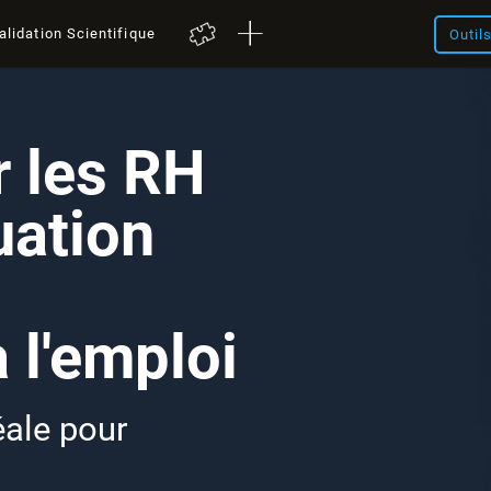
alidation Scientifique
Outil
r les RH
uation
 l'emploi
éale pour