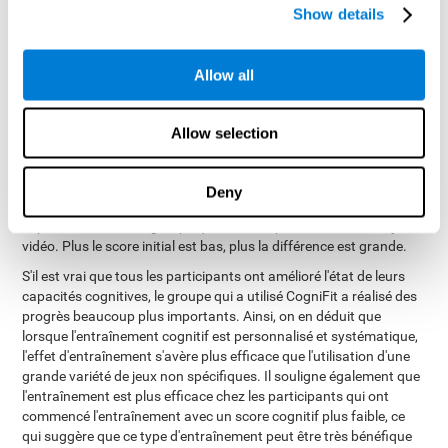
rendement dans la plupart des capacités cognitives mesurées.
Show details
Cependant, le groupe utilisant CogniFit a considérablement
amélioré toutes les capacités cognitives mesurées. De plus, ce
même groupe a également montré dans 4 des capacités
Allow all
cognitives mesurées une amélioration significativement
supérieure à celle du groupe témoin. Ces quatre capacités
cognitives étaient : attention concentrée (P<.0001),
Allow selection
apprentissage visuel-spatial (P<.001), mémoire à court terme
(P<.01) et flexibilité cognitive (P<.01). L'analyse régressive des
évaluations indique que, lorsque le score initial était faible,
Deny
l'amélioration dans le groupe qui avait utilisé CogniFit était
supérieure à celle du groupe qui avait simplement utilisé des jeux
vidéo. Plus le score initial est bas, plus la différence est grande.
S'il est vrai que tous les participants ont amélioré l'état de leurs
capacités cognitives, le groupe qui a utilisé CogniFit a réalisé des
progrès beaucoup plus importants. Ainsi, on en déduit que
lorsque l'entraînement cognitif est personnalisé et systématique,
l'effet d'entraînement s'avère plus efficace que l'utilisation d'une
grande variété de jeux non spécifiques. Il souligne également que
l'entraînement est plus efficace chez les participants qui ont
commencé l'entraînement avec un score cognitif plus faible, ce
qui suggère que ce type d'entraînement peut être très bénéfique