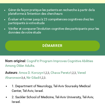
Gérer de façon pratique les patients en recherche à partir de la
plateforme à l'intention des chercheurs
Évaluer et former jusqu'à 23 compétences cognitives chez les
participants à votre étude
Vérifier et comparer l'évolution cognitive des participants pour les
données de votre étude
DÉMARRER
Nom original
:
CogniFit Program Improves Cognitive Abilities
Among Older Adults
.
Auteurs
:
Amos D. Korczyn
,
Chava Peretz
,
Vered
1,2,3
1,2,3
Aharonson
,
Nir Giladi
.
3,4
1,2,3
1. Department of Neurology, Tel-Aviv Sourasky Medical
Center, Tel-Aviv, Israel.
2. Sackler School of Medicine, Tel-Aviv University, Tel-Aviv,
Israel.