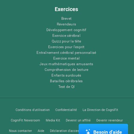
Exercices
Brevet
Revendeurs
Développement cognitif
Exercice cérébral
Quizz pour la tête
Exercices pour l'esprit
Entraînement cérébral personnalisé
Exercice mental
Jeux mathématiques amusants
Compréhension de lecture
Enfants surdoués
Batailles cérébrales
Test de QI
Conditions d'utilisation
Confidentialité
La Direction de CogniFit
CogniFit Newsroom
Media Kit
Devenir un affilié
Devenir revendeur
Nous contacter
Aide
Déclaration d'accessibilité
Centre de Confiance
Besoin d'aide