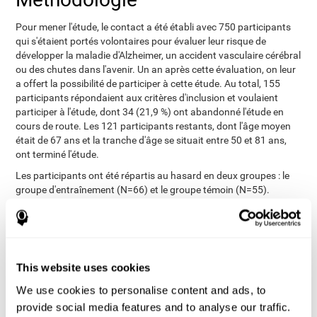
Pour mener l'étude, le contact a été établi avec 750 participants
qui s'étaient portés volontaires pour évaluer leur risque de
développer la maladie d'Alzheimer, un accident vasculaire cérébral
ou des chutes dans l'avenir. Un an après cette évaluation, on leur
a offert la possibilité de participer à cette étude. Au total, 155
participants répondaient aux critères d'inclusion et voulaient
participer à l'étude, dont 34 (21,9 %) ont abandonné l'étude en
cours de route. Les 121 participants restants, dont l'âge moyen
était de 67 ans et la tranche d'âge se situait entre 50 et 81 ans,
ont terminé l'étude.
Les participants ont été répartis au hasard en deux groupes : le
groupe d'entraînement (N=66) et le groupe témoin (N=55).
L'évaluation NexA a été appliquée aux deux groupes au début et à
la fin de l'étude. Le groupe expérimental a mené 24 séances
d'entraînement CogniFit (séances de 20 minutes, tous les 2 ou 3
jours) pendant 3 mois. Au lieu de cela, le groupe témoin a reçu un
CD contenant une sélection de jeux vidéo d'une durée similaire à
This website uses cookies
celle de CogniFit.
We use cookies to personalise content and ads, to
L'évaluation NexAde est un logiciel standardisé, validé et
provide social media features and to analyse our traffic.
fiable, pour la détection précoce de la maladie d'Alzheimer. Il