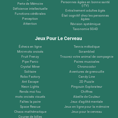
Personnes âgées en bonne santé
Perte de Mémoire
(iTV)
Déficience intellectuelle
Entraînement adultes âgés
Functions cérébrales
État cognitif chez les personnes
Perception
âgées
Attention
Révision systémique
Taxonomie SG4D
Jeux Pour Le Cerveau
Échecs en ligne
Tennis mélodique
Mini-mots croisés
Scrambled
Fruit Frenzy
Trouvez votre animal de compagnie
Pipe Panic
Paires musicales
Crystal Miner
Chronocolor
Solitaire
Aventures de grenouille
Robo Factory
Candy Line
Ant Escape
2D Puzzle
Neon Lights
Pingouin Explorateur
Rends moi fou
Chiffres
mots croisés visuels
Abeille de Couleur
Faîtes la paire
Jeux d'agilité mentale
Space Rescue
Jeux en ligne pour la mémoire
Chaos mathématique
Jeux pour le cerveau
Course de billes