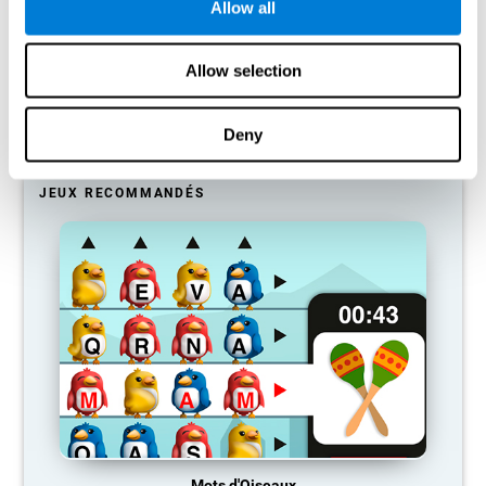
Allow all
Notre cerveau a tendance à économiser ses ressources en
éliminant les connexions inutilisées. Si une compétence cognitive
n'est pas utilisée normalement, le cerveau ne fournit pas de
Allow selection
ressources pour ce schéma d'activation neuronale, qui devient
donc de plus en plus faible. Si nous n'entraînons pas cette
fonction cognitive, nous devenons moins efficaces dans nos
Deny
activités quotidiennes.
JEUX RECOMMANDÉS
Mots d'Oiseaux