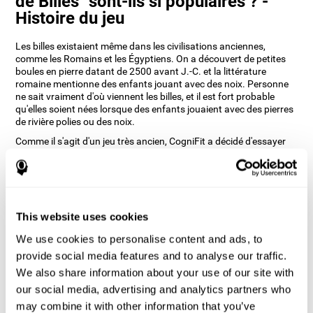
de Billes" sont-ils si populaires ? -
Histoire du jeu
Les billes existaient même dans les civilisations anciennes,
comme les Romains et les Égyptiens. On a découvert de petites
boules en pierre datant de 2500 avant J.-C. et la littérature
romaine mentionne des enfants jouant avec des noix. Personne
ne sait vraiment d'où viennent les billes, et il est fort probable
qu'elles soient nées lorsque des enfants jouaient avec des pierres
de rivière polies ou des noix.
Comme il s'agit d'un jeu très ancien, CogniFit a décidé d'essayer
de recréer le plaisir des billes avec des jeux qui entraîneront
diverses compétences cognitives. C'est pourquoi Course de Billes
a été développé dans le but d'entraîner notre perception auditive,
l'estimation, la dénomination et la coordination main-œil.
Comment le jeu d'esprit "Course de
This website uses cookies
Billes" améliore-t-il mes capacités
We use cookies to personalise content and ads, to
cognitives ?
provide social media features and to analyse our traffic.
We also share information about your use of our site with
Le fait de jouer et de s'entraîner de manière répétée à des jeux
comme CogniFit Course de Billes stimule un modèle d'activation
our social media, advertising and analytics partners who
neuronale spécifique qui aide les circuits neuronaux à se
may combine it with other information that you’ve