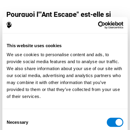
Pourquoi l'"Ant Escape" est-elle si
populaire ? - Histoire
Ant Escape est considéré comme un jeu d'aventure dans lequel
l'utilisateur doit calculer chaque mouvement pour atteindre
l'objectif. Les neuropsychologues et les concepteurs de CogniFit
This website uses cookies
se sont inspirés des jeux classiques de Nintendo pour créer ce jeu.
L'utilisateur doit penser différemment et calculer chaque
We use cookies to personalise content and ads, to
mouvement aussi vite que possible pour atteindre la fourmilière.
provide social media features and to analyse our traffic.
Préparez-vous à essayer l'un des jeux les plus amusants de
We also share information about your use of our site with
CogniFit, plein d'obstacles et de défis.
our social media, advertising and analytics partners who
Comment le jeu d'esprit "Ant Escape"
may combine it with other information that you’ve
améliore-t-il mes capacités
provided to them or that they’ve collected from your use
cognitives ?
of their services.
Jouer à Ant Escape stimule un modèle d'activation neuronale
spécifique. La répétition et l'entraînement constants de ce
schéma peuvent contribuer à créer de nouvelles synapses et
Consent
aider les circuits neuronaux à se réorganiser et à récupérer les
Necessary
Selection
fonctions cognitives affaiblies ou endommagées.