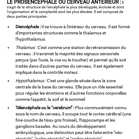
LE PROSENCÉPHALE OU CERVEAU ANTÉRIEUR :
Il
s'agit de la structure de l'encéphale la plus développée, évoluée et dont
l'organisation et la complexité sont les plus élevées. Il est composé de
deux parties principales :
Diencéphale :
Il se trouve à l'intérieur du cerveau. Il est formé
d'importantes structures comme le thalamus et
l'hypothalamus.
Thalamus :
C'est comme une station de retransmission du
cerveau : il transmet la majorité des signaux sensoriels
perçus (par l'ouïe, la vue ou le toucher) et permet qu'ils soit
traités dans d'autres parties du cerveau. Il est également
impliqué dans le contrôle moteur.
Hypothalamus :
C'est une glande située dans la zone
centrale de la base du cerveau. Elle joue un rôle essentiel
pour réguler les émotions et d'autres fonctions corporelles
comme l'appétit, la soif et le sommeil
Télencéphale ou le “cerebrum” :
Plus communément connu
sous le nom de cerveau, il occupe tout le cortex cérébral (une
fine couche de tissu gris froissé), l'hippocampe et les
ganglions basales. Au cours du développement
embryologique, une distinction peut être faite entre "néo-
striatale", "paléo-striatale" et "archio-striatale".