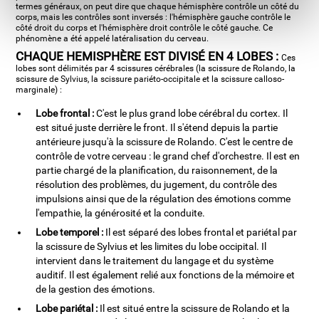
termes généraux, on peut dire que chaque hémisphère contrôle un côté du
corps, mais les contrôles sont inversés : l'hémisphère gauche contrôle le
côté droit du corps et l'hémisphère droit contrôle le côté gauche. Ce
phénomène a été appelé latéralisation du cerveau.
CHAQUE HEMISPHÈRE EST DIVISÉ EN 4 LOBES :
Ces
lobes sont délimités par 4 scissures cérébrales (la scissure de Rolando, la
scissure de Sylvius, la scissure pariéto-occipitale et la scissure calloso-
marginale) :
Lobe frontal :
C'est le plus grand lobe cérébral du cortex. Il
est situé juste derrière le front. Il s'étend depuis la partie
antérieure jusqu'à la scissure de Rolando. C'est le centre de
contrôle de votre cerveau : le grand chef d'orchestre. Il est en
partie chargé de la planification, du raisonnement, de la
résolution des problèmes, du jugement, du contrôle des
impulsions ainsi que de la régulation des émotions comme
l'empathie, la générosité et la conduite.
Lobe temporel :
Il est séparé des lobes frontal et pariétal par
la scissure de Sylvius et les limites du lobe occipital. Il
intervient dans le traitement du langage et du système
auditif. Il est également relié aux fonctions de la mémoire et
de la gestion des émotions.
Lobe pariétal :
Il est situé entre la scissure de Rolando et la