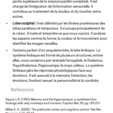
partie supérieure de la scissure pariéto-occipitale. Il est
chargé de l'intégration de l'information sensorielle. Il
contribue au traitement de la douleur et du toucher, entre
autres.
Lobe occipital :
Il est délimité par les limites postérieures des
lobes pariétaux et temporaux. Il s'occupe principalement de
la vision. Il traite et interprète ce que nous voyons. Il analyse
les aspects comme la forme, la couleur et le mouvement pour
identifier les images visuelles.
Certains parlent d'un cinquième lobe, le lobe limbique : Le
système limbique est formé de plusieurs structures, entres
elles, nous comptons par exemple l'amygdale, le thalamus,
l'hypothalamus, l'hippocampe, le corps calleux. Le système
limbique gère les réponses physiologiques face aux
émotions. Il est associé à la mémoire, l'attention, les
émotions, l'instinct sexuel, la personnalité et la conduite.
References
Squire, L.R. (1992) Memory and the hippocampus: a synthesis from
findings with rats, monkeys and humans. Psychol Rev, 99, pp.195-231.
Miller, E. K. (2000). The prefrontal cortex and cognitive control. Nat Rev