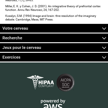
Neurosci, 1 (1), 59-65.
Miller, E. K. y Cohen, J. D. (2001). An integrative theory of prefrontal cortex
function. Annu Rev Neurosci, 24, 167-202.
Kosslyn, S.M. (1994) Image and brain: thre resolution of the imaginery
debate. Cambridge, Mass; MIT Press.
Votre cerveau
Recherche
Jeux pour le cerveau
Exercices