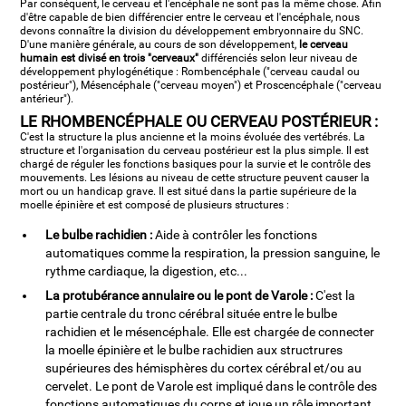
Par conséquent, le cerveau et l'encéphale ne sont pas la même chose. Afin
d'être capable de bien différencier entre le cerveau et l'encéphale, nous
devons connaître la division du développement embryonnaire du SNC.
D'une manière générale, au cours de son développement,
le cerveau
humain est divisé en trois "cerveaux"
différenciés selon leur niveau de
développement phylogénétique : Rombencéphale ("cerveau caudal ou
postérieur"), Mésencéphale ("cerveau moyen") et Proscencéphale ("cerveau
antérieur").
LE RHOMBENCÉPHALE OU CERVEAU POSTÉRIEUR :
C'est la structure la plus ancienne et la moins évoluée des vertébrés. La
structure et l'organisation du cerveau postérieur est la plus simple. Il est
chargé de réguler les fonctions basiques pour la survie et le contrôle des
mouvements. Les lésions au niveau de cette structure peuvent causer la
mort ou un handicap grave. Il est situé dans la partie supérieure de la
moelle épinière et est composé de plusieurs structures :
Le bulbe rachidien :
Aide à contrôler les fonctions
automatiques comme la respiration, la pression sanguine, le
rythme cardiaque, la digestion, etc...
La protubérance annulaire ou le pont de Varole :
C'est la
partie centrale du tronc cérébral située entre le bulbe
rachidien et le mésencéphale. Elle est chargée de connecter
la moelle épinière et le bulbe rachidien aux structrures
supérieures des hémisphères du cortex cérébral et/ou au
cervelet. Le pont de Varole est impliqué dans le contrôle des
fonctions automatiques du corps et joue un rôle important