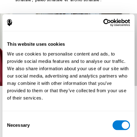
This website uses cookies
We use cookies to personalise content and ads, to
provide social media features and to analyse our traffic.
We also share information about your use of our site with
our social media, advertising and analytics partners who
may combine it with other information that you’ve
provided to them or that they’ve collected from your use
L'anatomie cérébrale et ses fonctions
of their services.
Dans le cerveau ou "cerebrum" (correspondant au télencéphale) on peut
différencier différentes zones. Les différentes parties du cerveau et leurs
principales fonctions sont :
Consent
LES GANGLIONS BASALES :
Il s'agit de structures neuronales
Necessary
Selection
sous-corticales chargées de commencer et d'intégrer les mouvements. Ils
reçoivent des informations du cortex cérébral et du tronc de l'encéphale, les