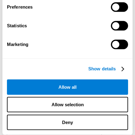
traitent et les envoient à nouveau au cortex, à la moelle et au tronc pour
permettre la coordination des mouvements. Ils sont formés de plusieurs
Preferences
structures :
Le Noyau caudé, est un noyau en forme de C lié au contrôle
Statistics
du mouvement volontaire ainsi qu'à certains processus du
langage et de la mémoire.
Le Putamen
Marketing
Le Globus pallidus : sa fonction principale est de réguler les
mouvements automatiques et inconscients.
L'amygdale, qui joue un rôle clé au niveau des émotions,
surtout sur celle de la peur. L'amygdale aide à stocker et
Show details
classer les souvenirs chargés d'émotions.
L'HIPPOCAMPE :
C'est une petite structure sous-corticale en forme
Allow all
de cheval de mer qui joue un rôle essentiel dans la formation de la
mémoire (Kosslyn, 1994), autant au niveau du classement de l'information
que de la mémoire à long-terme.
Allow selection
LE CORTEX CÉRÉBRAL :
C'est une couche fine de tissus gris qui
se replie sur elle-même et forme des circonvolutions qui donnent au
cerveau cet aspect si caractéristique. Les circonvolutions sont délimitées
par des sillons, les plus profonds sont appellées scissures. Le cortex est
Deny
divisé en deux hémisphères, droit ou gauche, séparés par la scissure
interhémisphérique et unis par une structure appellée "corps calleux", qui
permet la transmission d'information entre les deux hémisphères. En