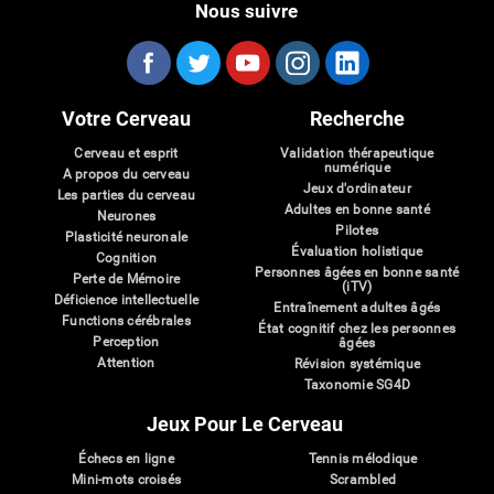
Nous suivre
Votre Cerveau
Recherche
Cerveau et esprit
Validation thérapeutique
numérique
A propos du cerveau
Jeux d'ordinateur
Les parties du cerveau
Adultes en bonne santé
Neurones
Pilotes
Plasticité neuronale
Évaluation holistique
Cognition
Personnes âgées en bonne santé
Perte de Mémoire
(iTV)
Déficience intellectuelle
Entraînement adultes âgés
Functions cérébrales
État cognitif chez les personnes
Perception
âgées
Attention
Révision systémique
Taxonomie SG4D
Jeux Pour Le Cerveau
Échecs en ligne
Tennis mélodique
Mini-mots croisés
Scrambled