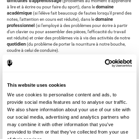
difficultés d'apprentissage
(problèmes au moment d'apprendre
domaine
à lire et à écrire ou pour faire du sport), dans le
académique
(si l'élève fait beaucoup de fautes lorsqu'il prend des
domaine
notes, l'attention en cours est réduite), dans le
professionnel
(si l'employé à des problèmes pour écrire à partir
d'un clavier ou pour assembler des pièces, l'efficacité du travail
est réduite) et créer des problèmes vis à vis des activités de notre
quotidien
(du problème de porter la nourriture à notre bouche,
coudre à celui de conduire).
Comment mesurer et évaluer la
coordination oculomotrice?
This website uses cookies
La coordination oeil-main est la base de beaucoup de nos
We use cookies to personalise content and ads, to
comportements du jour le jour. Evoluer correctement dans notre
environnement implique directement une bonne coordination oeil-
provide social media features and to analyse our traffic.
main. Par delà, évaluer la coordination oeil-main peut être d'une
We also share information about your use of our site with
grande aide dans bien des domaines de notre vie: dans le
our social media, advertising and analytics partners who
domaine scolaire (pour savoir si un enfant va à avoir des
may combine it with other information that you’ve
problèmes pour écrire ou pour faire des activités en toute
provided to them or that they’ve collected from your use
réussite), dans le domaine de la santé (pour savoir si un patient