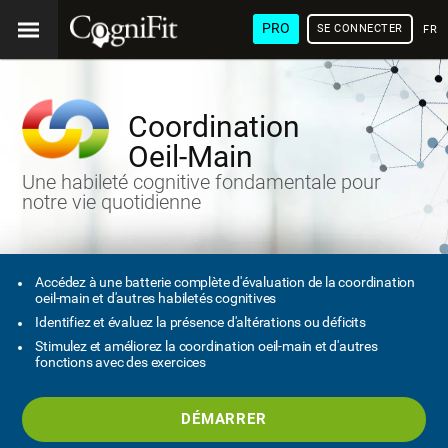
PRO
SE CONNECTER
FRA
Coordination
Oeil-Main
Une habileté cognitive fondamentale pour
notre vie quotidienne
Accédez à une batterie complète d'évaluation de la coordination
oeil-main et d'autres habiletés cognitives
Identifiez et évaluez la présence d'altérations ou déficits
Stimulez et améliorez la coordination oeil-main et d'autres
fonctions avec des exercices
DÉMARRER