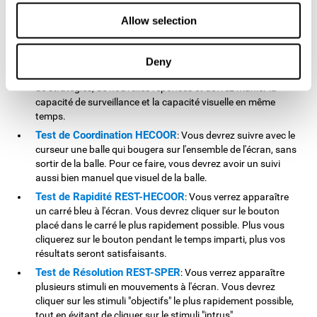
Test de Simultanéité DIAT-SHIF
: Vous devrez à la fois
suivre le parcours aléatoire d'une balle blanche et être
Allow selection
attentif aux mots qui apparaîtront au centre de l'écran.
Lorsque le mot coincide avec la couleur des lettres du mot,
vous devrez le signaler (en étant attentif à deux stimuli à la
Deny
fois). Pour ce test, vous serez confronté à des changements
de stratégies, de nouvelles réponses et devrez manier la
capacité de surveillance et la capacité visuelle en même
temps.
Test de Coordination HECOOR
: Vous devrez suivre avec le
curseur une balle qui bougera sur l'ensemble de l'écran, sans
sortir de la balle. Pour ce faire, vous devrez avoir un suivi
aussi bien manuel que visuel de la balle.
Test de Rapidité REST-HECOOR
: Vous verrez apparaître
un carré bleu à l'écran. Vous devrez cliquer sur le bouton
placé dans le carré le plus rapidement possible. Plus vous
cliquerez sur le bouton pendant le temps imparti, plus vos
résultats seront satisfaisants.
Test de Résolution REST-SPER
: Vous verrez apparaître
plusieurs stimuli en mouvements à l'écran. Vous devrez
cliquer sur les stimuli "objectifs" le plus rapidement possible,
tout en évitant de cliquer sur le stimuli "intrus".