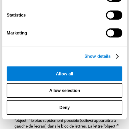
Test de Résolution REST-SPER
: Vous verrez apparaître
plusieurs stimuli en mouvements à l'écran. Vous devrez
Statistics
cliquer sur les stimuli "objectifs" aussi vite que possible, tout
en évitant les stimuli "intrus".
Marketing
Test de Programmation VIPER-PLAN
: Vous devrez sortir une
balle d'un labyrinthe en moins de mouvements possibles et
aussi vite que possible.
Test de Balayage WOM-REST
: Vous verrez apparaître trois
Show details
objets à l'écran. Vous devrez premièrement vous souvenir de
l'ordre de présentation des trois objets aussi vite que
possible. Ensuite, quatre séries de trois objets apparaitront,
Allow all
certains seront différents à ceux présentés au début du test,
vous devrez détecter la séquence initiale dans le même ordre.
Test de Vitesse REST-HECOOR
: Vous verrez apparaître un
Allow selection
carré bleu à l'écran. Vous devrez cliquer sur le bouton dans le
carré aussi vite que possible. Plus vous cliquerez sur le
bouton dans le temps imparti, plus les résultats seront bons.
Deny
Test d'exploration SCAVI-REST
: Vous devrez trouver la lettre
"objectif" le plus rapidement possible (celle-ci apparaîtra à
gauche de l'écran) dans le bloc de lettres. La lettre "objectif"