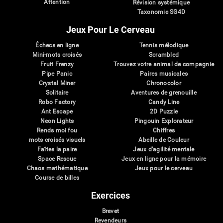
Attention
Révision systémique
Taxonomie SG4D
Jeux Pour Le Cerveau
Échecs en ligne
Tennis mélodique
Mini-mots croisés
Scrambled
Fruit Frenzy
Trouvez votre animal de compagnie
Pipe Panic
Paires musicales
Crystal Miner
Chronocolor
Solitaire
Aventures de grenouille
Robo Factory
Candy Line
Ant Escape
2D Puzzle
Neon Lights
Pingouin Explorateur
Rends moi fou
Chiffres
mots croisés visuels
Abeille de Couleur
Faîtes la paire
Jeux d'agilité mentale
Space Rescue
Jeux en ligne pour la mémoire
Chaos mathématique
Jeux pour le cerveau
Course de billes
Exercices
Brevet
Revendeurs