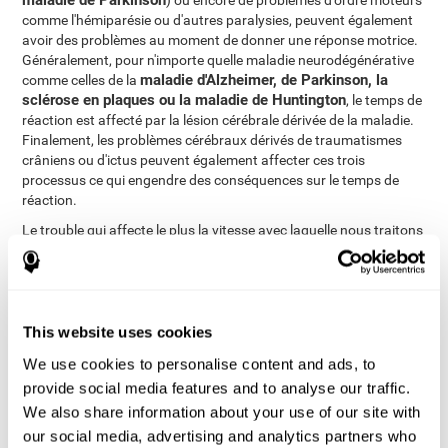
maladie de Parkinson
) ou encore de problèmes d'ordre moteurs
comme l'hémiparésie ou d'autres paralysies, peuvent également
avoir des problèmes au moment de donner une réponse motrice.
Généralement, pour n'importe quelle maladie neurodégénérative
maladie d'Alzheimer, de Parkinson, la
comme celles de la
sclérose en plaques ou la maladie de Huntington
, le temps de
réaction est affecté par la lésion cérébrale dérivée de la maladie.
Finalement, les problèmes cérébraux dérivés de traumatismes
crâniens ou d'ictus peuvent également affecter ces trois
processus ce qui engendre des conséquences sur le temps de
réaction.
Le trouble qui affecte le plus la vitesse avec laquelle nous traitons
lésions axonales diffuses
une information est celui des
.
Généralement, lorsque notre cerveau souffre une confusion (dû à
un coup sur la tête ou pour avoir freiner très fort en voiture, par
exemple), ses connexions peuvent être endommagées. Le
mouvement qui se produit dans le cerveau entraîne la fracture ou
This website uses cookies
le déchirement des axones (partie du neurone qui nous permet de
We use cookies to personalise content and ads, to
communiquer avec les autres neurones, la substance blanche du
provide social media features and to analyse our traffic.
cerveau). Ce dommage au niveau des axones ne se produit pas
dans une zone concrète du cerveau, les axones sont
We also share information about your use of our site with
endommagés au fur et à mesure et par delà engendre un
our social media, advertising and analytics partners who