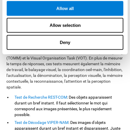
de savoir si un enfant à des problèmes de perception, de
Allow all
traitement ou des problèmes moteurs), dans le domaine de la
santé (pour détecter des problèmes légers chez des patients) ou
dans le domaine professionnel (pour savoir quels employés sont
Allow selection
les mieux préparés pour certaines activités qui impliquent agir
rapidement face à certaines circonstances).
Les tests offerts par CogniFit pour mesurer le temps de réaction
Deny
sont basés sur les tests NEPSY, Variables of Attention (TOVA),
Continuous Performance Test (CPT), Test of Memory Malingering
(TOMM) et le Visual Organisation Task (VOT). En plus de mesurer
le temps de réponses, ces tests mesurent également la mémoire
de travail, le balayage visuel, la coordination oeil-main, l'inhibition,
l'actualisation, la dénomination, la perception visuelle, la mémoire
contextuelle, la reconnaissance, l'attention et la perception
spatiale.
Test de Recherche REST-COM
: Des objets apparaissent
durant un bref instant. Il faut sélectionner le mot qui
correspond aux images présentées, le plus rapidement
possible.
Test de Décodage VIPER-NAM
: Des images d'objets
apparaissent durant un bref instant et disparaissent. Juste