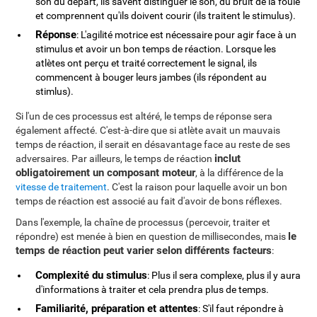
son du départ, ils savent distinguer le son, du bruit de la foule
et comprennent qu'ils doivent courir (ils traitent le stimulus).
Réponse
: L'agilité motrice est nécessaire pour agir face à un
stimulus et avoir un bon temps de réaction. Lorsque les
atlètes ont perçu et traité correctement le signal, ils
commencent à bouger leurs jambes (ils répondent au
stimlus).
Si l'un de ces processus est altéré, le temps de réponse sera
également affecté. C'est-à-dire que si atlète avait un mauvais
temps de réaction, il serait en désavantage face au reste de ses
inclut
adversaires. Par ailleurs, le temps de réaction
obligatoirement un composant moteur
, à la différence de la
vitesse de traitement
. C'est la raison pour laquelle avoir un bon
temps de réaction est associé au fait d'avoir de bons réflexes.
Dans l'exemple, la chaîne de processus (percevoir, traiter et
le
répondre) est menée à bien en question de millisecondes, mais
temps de réaction peut varier selon différents facteurs
:
Complexité du stimulus
: Plus il sera complexe, plus il y aura
d'informations à traiter et cela prendra plus de temps.
Familiarité, préparation et attentes
: S'il faut répondre à