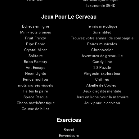
Taxonomie SG4D
Jeux Pour Le Cerveau
Échecs en ligne
Tennis mélodique
Mini-mots croisés
Scrambled
Fruit Frenzy
Trouvez votre animal de compagnie
Pipe Panic
Paires musicales
Crystal Miner
Chronocolor
Solitaire
Aventures de grenouille
Robo Factory
Candy Line
Ant Escape
2D Puzzle
Neon Lights
Pingouin Explorateur
Rends moi fou
Chiffres
mots croisés visuels
Abeille de Couleur
Faîtes la paire
Jeux d'agilité mentale
Space Rescue
Jeux en ligne pour la mémoire
Chaos mathématique
Jeux pour le cerveau
Course de billes
Exercices
Brevet
Revendeurs