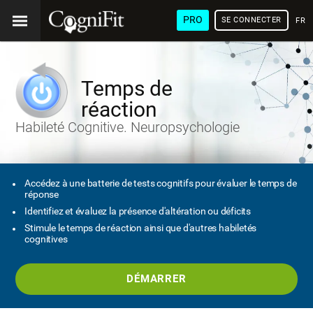
PRO
SE CONNECTER
FRA
Temps de
réaction
Habileté Cognitive. Neuropsychologie
Accédez à une batterie de tests cognitifs pour évaluer le temps de
réponse
Identifiez et évaluez la présence d'altération ou déficits
Stimule le temps de réaction ainsi que d'autres habiletés
cognitives
DÉMARRER