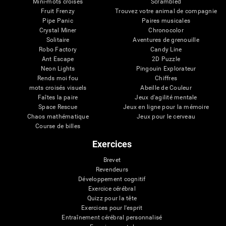
Mini-mots croisés
Scrambled
Fruit Frenzy
Trouvez votre animal de compagnie
Pipe Panic
Paires musicales
Crystal Miner
Chronocolor
Solitaire
Aventures de grenouille
Robo Factory
Candy Line
Ant Escape
2D Puzzle
Neon Lights
Pingouin Explorateur
Rends moi fou
Chiffres
mots croisés visuels
Abeille de Couleur
Faîtes la paire
Jeux d'agilité mentale
Space Rescue
Jeux en ligne pour la mémoire
Chaos mathématique
Jeux pour le cerveau
Course de billes
Exercices
Brevet
Revendeurs
Développement cognitif
Exercice cérébral
Quizz pour la tête
Exercices pour l'esprit
Entraînement cérébral personnalisé