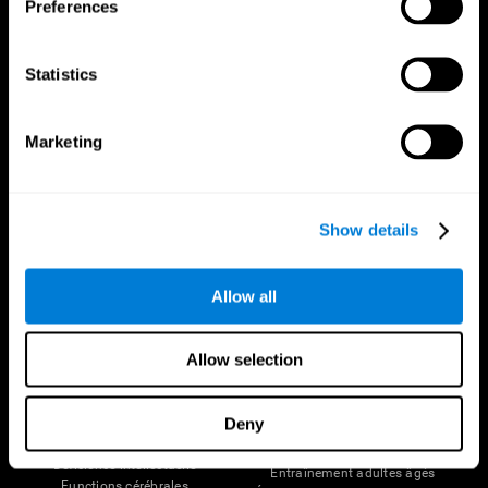
Preferences
Statistics
Marketing
Nous suivre
Show details
Votre Cerveau
Recherche
Allow all
Cerveau et esprit
Validation thérapeutique
numérique
A propos du cerveau
Jeux d'ordinateur
Allow selection
Les parties du cerveau
Adultes en bonne santé
Neurones
Pilotes
Plasticité neuronale
Évaluation holistique
Deny
Cognition
Personnes âgées en bonne santé
Perte de Mémoire
(iTV)
Déficience intellectuelle
Entraînement adultes âgés
Functions cérébrales