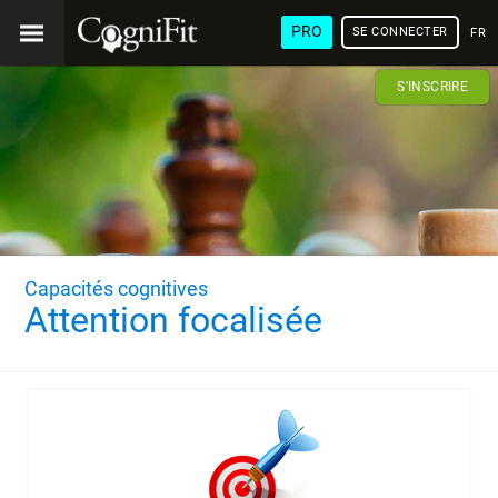
PRO
SE CONNECTER
FRA
S'INSCRIRE
Capacités cognitives
Attention focalisée