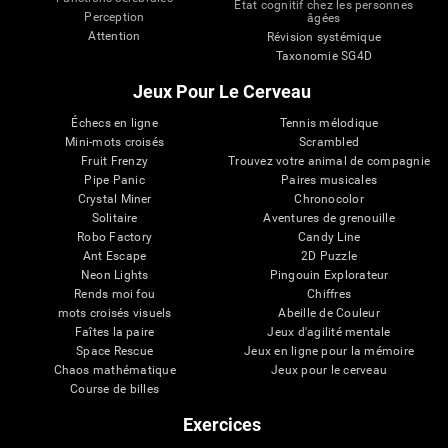
État cognitif chez les personnes
Perception
âgées
Attention
Révision systémique
Taxonomie SG4D
Jeux Pour Le Cerveau
Échecs en ligne
Tennis mélodique
Mini-mots croisés
Scrambled
Fruit Frenzy
Trouvez votre animal de compagnie
Pipe Panic
Paires musicales
Crystal Miner
Chronocolor
Solitaire
Aventures de grenouille
Robo Factory
Candy Line
Ant Escape
2D Puzzle
Neon Lights
Pingouin Explorateur
Rends moi fou
Chiffres
mots croisés visuels
Abeille de Couleur
Faîtes la paire
Jeux d'agilité mentale
Space Rescue
Jeux en ligne pour la mémoire
Chaos mathématique
Jeux pour le cerveau
Course de billes
Exercices