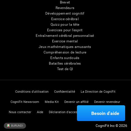
Brevet
Revendeurs
Développement cognitif
Exercice cérébral
Quizz pour la tête
Exercices pour l'esprit
Entraînement cérébral personnalisé
Exercice mental
Jeux mathématiques amusants
Compréhension de lecture
Enfants surdoués
Batailles cérébrales
Test de QI
Conditions d'utilisation
Confidentialité
La Direction de CogniFit
CogniFit Newsroom
Media Kit
Devenir un affilié
Devenir revendeur
Nous contacter
Aide
Déclaration d'accessibilité
Centre de Confiance
Besoin d'aide
CogniFit Inc © 2026
BURUNDI