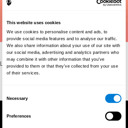
This website uses cookies
We use cookies to personalise content and ads, to
provide social media features and to analyse our traffic.
We also share information about your use of our site with
our social media, advertising and analytics partners who
may combine it with other information that you’ve
Les références
provided to them or that they’ve collected from your use
of their services.
Bastiaanse, Y. R. M., Edwards, S., Maas, E., & Rispens, J. E.
(2003). Assessing comprehension and production of verbs and
sentences: The Verb and Sentence Test (VAST). Aphasiology,
Consent
17(1), 49-73.
Necessary
Selection
Preferences