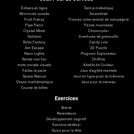
Échecs en ligne
Tennis mélodique
Mini-mots croisés
Scrambled
Fruit Frenzy
Trouvez votre animal de compagnie
Pipe Panic
Paires musicales
Crystal Miner
Chronocolor
Solitaire
Aventures de grenouille
Robo Factory
Candy Line
Ant Escape
2D Puzzle
Neon Lights
Pingouin Explorateur
Rends moi fou
Chiffres
mots croisés visuels
Abeille de Couleur
Faîtes la paire
Jeux d'agilité mentale
Space Rescue
Jeux en ligne pour la mémoire
Chaos mathématique
Jeux pour le cerveau
Course de billes
Exercices
Brevet
Revendeurs
Développement cognitif
Exercice cérébral
Quizz pour la tête