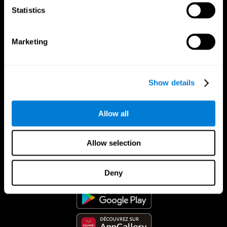
Statistics
Marketing
Show details
Allow all
Allow selection
App CogniFit
Deny