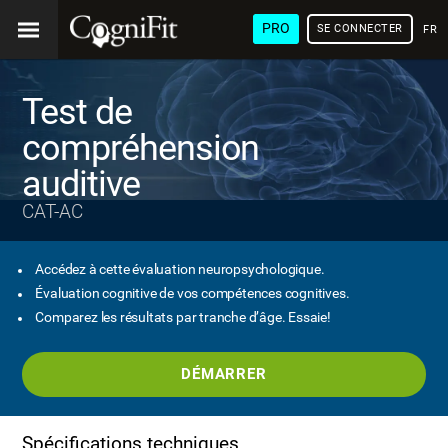
PRO
SE CONNECTER
FRA
Test de
compréhension
auditive
CAT-AC
Accédez à cette évaluation neuropsychologique.
Évaluation cognitive de vos compétences cognitives.
Comparez les résultats par tranche d’âge. Essaie!
DÉMARRER
Spécifications techniques