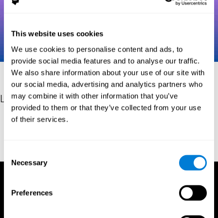
This website uses cookies
We use cookies to personalise content and ads, to
provide social media features and to analyse our traffic.
We also share information about your use of our site with
our social media, advertising and analytics partners who
may combine it with other information that you’ve
Les références
provided to them or that they’ve collected from your use
of their services.
Robertson, I.H., Manly, T., Andrade, J., Baddeley, B.T., Yiend, J.
(1997). 'Oops!': performance correlates of everyday attentional
failures in traumatic brain injured and normal subjects.
Neuropsychologia, 35(6), 747-758.
Consent
Necessary
Selection
Preferences