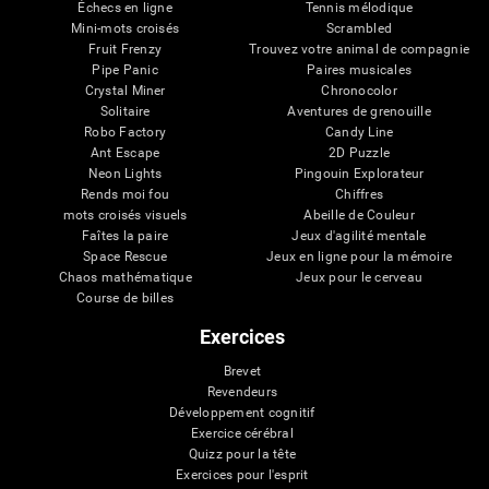
Échecs en ligne
Tennis mélodique
Mini-mots croisés
Scrambled
Fruit Frenzy
Trouvez votre animal de compagnie
Pipe Panic
Paires musicales
Crystal Miner
Chronocolor
Solitaire
Aventures de grenouille
Robo Factory
Candy Line
Ant Escape
2D Puzzle
Neon Lights
Pingouin Explorateur
Rends moi fou
Chiffres
mots croisés visuels
Abeille de Couleur
Faîtes la paire
Jeux d'agilité mentale
Space Rescue
Jeux en ligne pour la mémoire
Chaos mathématique
Jeux pour le cerveau
Course de billes
Exercices
Brevet
Revendeurs
Développement cognitif
Exercice cérébral
Quizz pour la tête
Exercices pour l'esprit