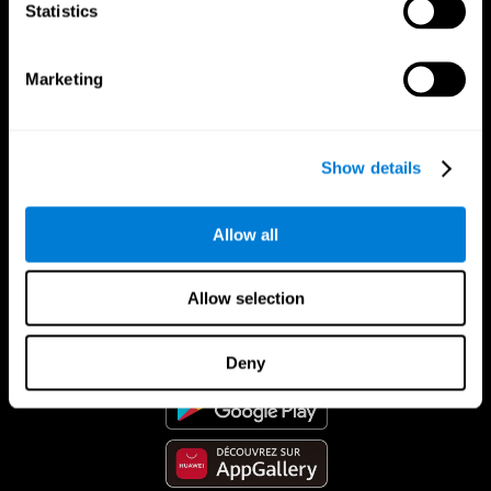
Statistics
Marketing
Show details
Allow all
App CogniFit
Allow selection
Deny