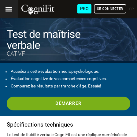
PRO
SE CONNECTER
FRA
Test de maîtrise
verbale
CAT-VF
Accédez à cette évaluation neuropsychologique.
Évaluation cognitive de vos compétences cognitives.
Comparez les résultats par tranche d’âge. Essaie!
DÉMARRER
Spécifications techniques
Le test de fluidité verbale CogniFit est une réplique numérisée de