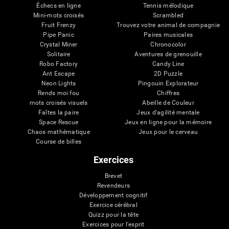
Échecs en ligne
Tennis mélodique
Mini-mots croisés
Scrambled
Fruit Frenzy
Trouvez votre animal de compagnie
Pipe Panic
Paires musicales
Crystal Miner
Chronocolor
Solitaire
Aventures de grenouille
Robo Factory
Candy Line
Ant Escape
2D Puzzle
Neon Lights
Pingouin Explorateur
Rends moi fou
Chiffres
mots croisés visuels
Abeille de Couleur
Faîtes la paire
Jeux d'agilité mentale
Space Rescue
Jeux en ligne pour la mémoire
Chaos mathématique
Jeux pour le cerveau
Course de billes
Exercices
Brevet
Revendeurs
Développement cognitif
Exercice cérébral
Quizz pour la tête
Exercices pour l'esprit