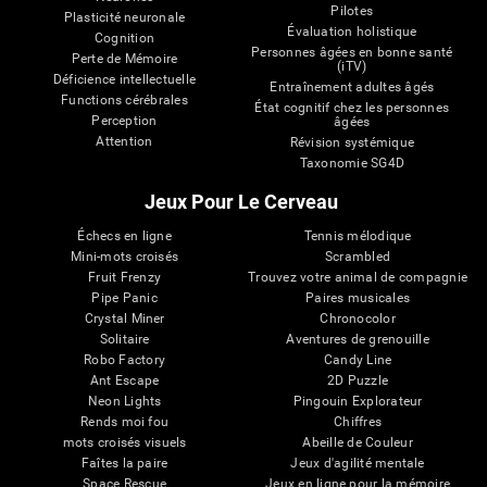
Pilotes
Plasticité neuronale
Évaluation holistique
Cognition
Personnes âgées en bonne santé
Perte de Mémoire
(iTV)
Déficience intellectuelle
Entraînement adultes âgés
Functions cérébrales
État cognitif chez les personnes
Perception
âgées
Attention
Révision systémique
Taxonomie SG4D
Jeux Pour Le Cerveau
Échecs en ligne
Tennis mélodique
Mini-mots croisés
Scrambled
Fruit Frenzy
Trouvez votre animal de compagnie
Pipe Panic
Paires musicales
Crystal Miner
Chronocolor
Solitaire
Aventures de grenouille
Robo Factory
Candy Line
Ant Escape
2D Puzzle
Neon Lights
Pingouin Explorateur
Rends moi fou
Chiffres
mots croisés visuels
Abeille de Couleur
Faîtes la paire
Jeux d'agilité mentale
Space Rescue
Jeux en ligne pour la mémoire