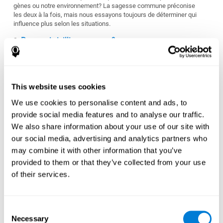
gènes ou notre environnement? La sagesse commune préconise
les deux à la fois, mais nous essayons toujours de déterminer qui
influence plus selon les situations.
Pourquoi vieillissons-nous ?
Le corsp humain naturellement comprend un mécanisme de lutte
contre les maladies et les blessures. Pourtant, lors du
vieillissement ce mécanisme s'affaiblit. Les deux principales
théories du vieillissement explique ce phénomène par deux
This website uses cookies
raisons. 1. Le vieillissement est une partie de notre génétique et
est bénéfique dans une certaine mesure. 2. Le vieillissement n'a
We use cookies to personalise content and ads, to
pas de but et est amené à des dommages cellulaires accumulés
provide social media features and to analyse our traffic.
au cours de notre vie.
We also share information about your use of our site with
Pouvons-nous vivre éternellement ?
our social media, advertising and analytics partners who
La réponse est probablement non, mais les scientifiques utilisent
may combine it with other information that you’ve
des techniques de cryogénisation, en utilisant des températures
provided to them or that they’ve collected from your use
aussi basses que moins 160 degrés Celcius pour maintenir les
of their services.
corps intacts jusqu'à ce que la science soit en mesure de trouver
une solution à cette question.
Ce qui nous rend conscient ?
Consent
Nous pourrions la sous-apprécier, mais notre capacité à percevoir
Necessary
Selection
notre environnement et a vivre des expériences subjectives