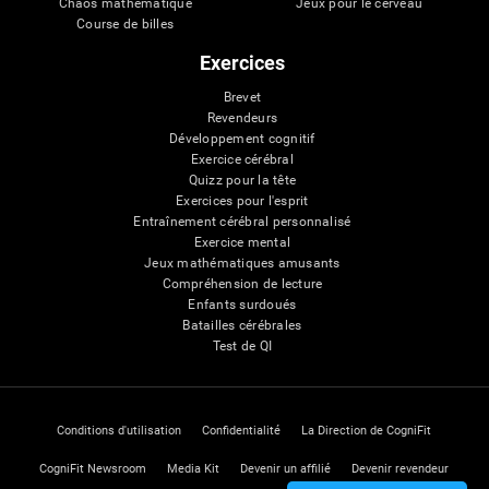
Chaos mathématique
Jeux pour le cerveau
Course de billes
Exercices
Brevet
Revendeurs
Développement cognitif
Exercice cérébral
Quizz pour la tête
Exercices pour l'esprit
Entraînement cérébral personnalisé
Exercice mental
Jeux mathématiques amusants
Compréhension de lecture
Enfants surdoués
Batailles cérébrales
Test de QI
Conditions d'utilisation
Confidentialité
La Direction de CogniFit
CogniFit Newsroom
Media Kit
Devenir un affilié
Devenir revendeur