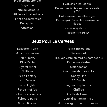
Plasticité neuronale
Évaluation holistique
Cognition
Personnes âgées en bonne santé
Perte de Mémoire
(iTV)
Déficience intellectuelle
Entraînement adultes âgés
Functions cérébrales
État cognitif chez les personnes
Perception
âgées
Attention
Révision systémique
Taxonomie SG4D
Jeux Pour Le Cerveau
Échecs en ligne
Tennis mélodique
Mini-mots croisés
Scrambled
Fruit Frenzy
Trouvez votre animal de compagnie
Pipe Panic
Paires musicales
Crystal Miner
Chronocolor
Solitaire
Aventures de grenouille
Robo Factory
Candy Line
Ant Escape
2D Puzzle
Neon Lights
Pingouin Explorateur
Rends moi fou
Chiffres
mots croisés visuels
Abeille de Couleur
Faîtes la paire
Jeux d'agilité mentale
Space Rescue
Jeux en ligne pour la mémoire