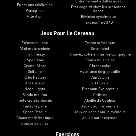
Entraînement adultes âgés
Functions cérébrales
État cognitif chez les personnes
Perception
âgées
Attention
Révision systémique
Taxonomie SG4D
Jeux Pour Le Cerveau
Échecs en ligne
Tennis mélodique
Mini-mots croisés
Scrambled
Fruit Frenzy
Trouvez votre animal de compagnie
Pipe Panic
Paires musicales
Crystal Miner
Chronocolor
Solitaire
Aventures de grenouille
Robo Factory
Candy Line
Ant Escape
2D Puzzle
Neon Lights
Pingouin Explorateur
Rends moi fou
Chiffres
mots croisés visuels
Abeille de Couleur
Faîtes la paire
Jeux d'agilité mentale
Space Rescue
Jeux en ligne pour la mémoire
Chaos mathématique
Jeux pour le cerveau
Course de billes
Exercices