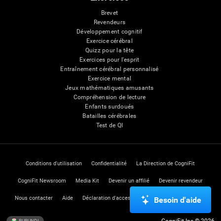
Brevet
Revendeurs
Développement cognitif
Exercice cérébral
Quizz pour la tête
Exercices pour l'esprit
Entraînement cérébral personnalisé
Exercice mental
Jeux mathématiques amusants
Compréhension de lecture
Enfants surdoués
Batailles cérébrales
Test de QI
Conditions d'utilisation
Confidentialité
La Direction de CogniFit
CogniFit Newsroom
Media Kit
Devenir un affilié
Devenir revendeur
Nous contacter
Aide
Déclaration d'accessibilité
Centre de Confiance
Besoin d'aide
CogniFit Inc © 2026
BURUNDI