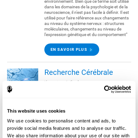
environnement. Bien que ce terme soit utilisé
dans les domaines de la psychologie et de la
neuroscience, il n'est pas facile à définir. Il est
utilisé pour faire référence aux changements
au niveau du système nerveux : structures
moléculaires, changements au niveau de
l'expression génétique et du comportement"
EN SAVOIR PLUS
Recherche Cérébrale
L'exercice cérébral est un terme qui nous est
de plus en plus familier. En effet, les
scientifiques en apprennent chaque jour
d'avantage sur le cerveau et nous nous
rendons compte de l'importance qu'il y a à le
maintenir en forme, tout comme le faisons
This website uses cookies
avec notre corps.
We use cookies to personalise content and ads, to
provide social media features and to analyse our traffic.
EN SAVOIR PLUS
We also share information about your use of our site with