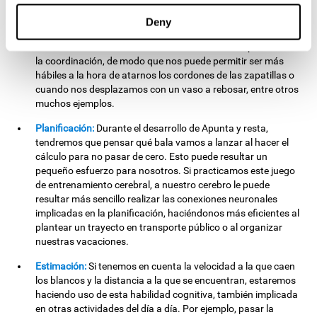
nuestro vehículo en el parking.
Deny
Coordinación ojo-mano:
Al dirigir el ratón hacia los blancos,
nuestro cerebro fortalece las áreas cerebrales implicadas en
la coordinación, de modo que nos puede permitir ser más
hábiles a la hora de atarnos los cordones de las zapatillas o
cuando nos desplazamos con un vaso a rebosar, entre otros
muchos ejemplos.
Planificación:
Durante el desarrollo de Apunta y resta,
tendremos que pensar qué bala vamos a lanzar al hacer el
cálculo para no pasar de cero. Esto puede resultar un
pequeño esfuerzo para nosotros. Si practicamos este juego
de entrenamiento cerebral, a nuestro cerebro le puede
resultar más sencillo realizar las conexiones neuronales
implicadas en la planificación, haciéndonos más eficientes al
plantear un trayecto en transporte público o al organizar
nuestras vacaciones.
Estimación:
Si tenemos en cuenta la velocidad a la que caen
los blancos y la distancia a la que se encuentran, estaremos
haciendo uso de esta habilidad cognitiva, también implicada
en otras actividades del día a día. Por ejemplo, pasar la