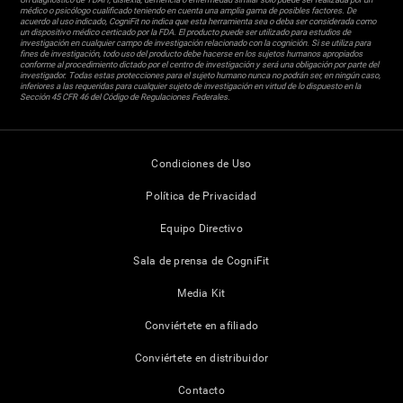
médico o psicólogo cualificado teniendo en cuenta una amplia gama de posibles factores. De
acuerdo al uso indicado, CogniFit no indica que esta herramienta sea o deba ser considerada como
un dispositivo médico certicado por la FDA. El producto puede ser utilizado para estudios de
investigación en cualquier campo de investigación relacionado con la cognición. Si se utiliza para
fines de investigación, todo uso del producto debe hacerse en los sujetos humanos apropiados
conforme al procedimiento dictado por el centro de investigación y será una obligación por parte del
investigador. Todas estas protecciones para el sujeto humano nunca no podrán ser, en ningún caso,
inferiores a las requeridas para cualquier sujeto de investigación en virtud de lo dispuesto en la
Sección 45 CFR 46 del Código de Regulaciones Federales.
Condiciones de Uso
Política de Privacidad
Equipo Directivo
Sala de prensa de CogniFit
Media Kit
Conviértete en afiliado
Conviértete en distribuidor
Contacto