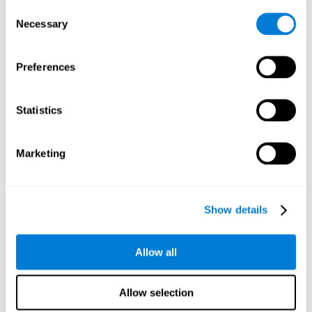
fortalecemos nuestra atención dividida. Mejorar esta
Consent
habilidad cognitiva es muy importante para cualquier ámbito
Necessary
Selection
de nuestra vida diaria, puesto que nos permite ser más
eficientes en tareas que requieren atender a las múltiples
demandas del ambiente. Como por ejemplo, cuando
Preferences
estamos conduciendo y hablando a la vez, o atendiendo a lo
que dice el profesor mientras tomamos apuntes.
Statistics
Atención focalizada:
En este juego hay que detectar los
números de los blancos para saber qué munición disparar. Al
practicar este ejercicio, estamos estimulando nuestra
Marketing
atención focaliza. Mejorar esta habilidad cognitiva puede
ayudarnos a ser más eficientes en actividades del día a día
que requieran atención. Como por ejemplo, comprender el
discurso del profesor, o atender a la redacción del texto que
Show details
estamos escribiendo.
Escaneo visual:
Al localizar los blancos que van cayendo del
cielo, estamos realizando un escaneo visual y, por tanto,
Allow all
estamos fortaleciendo esta capacidad. Practicar este juego
puede ayudarnos en diversas actividades de nuestra vida
diaria, como buscar objetos con la mirada, como cuando
Allow selection
tenemos que buscar un ingrediente en el frigorífico, o