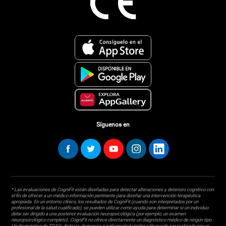
Síguenos en
* Las evaluaciones de CogniFit están diseñadas para detectar alteraciones y deterioro cognitivo con
el fin de ofrecer a un médico información pertinente para diseñar una intervención terapéutica
apropiada. En un entorno clínico, los resultados de CogniFit (cuando son interpretados por un
profesional de la salud cualificado), se pueden utilizar como ayuda para determinar si un individuo
debe ser dirigido a una posterior evaluación neuropsicológica (por ejemplo, un examen
neuropsicológico completo). CogniFit no ofrece directamente un diagnóstico médico de ningún tipo.
Un diagnóstico de TDAH, dislexia, demencia o enfermedad similar sólo puede ser realizada por un