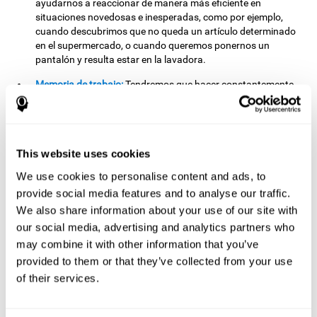
ayudarnos a reaccionar de manera más eficiente en
situaciones novedosas e inesperadas, como por ejemplo,
cuando descubrimos que no queda un artículo determinado
en el supermercado, o cuando queremos ponernos un
pantalón y resulta estar en la lavadora.
Memoria de trabajo:
Tendremos que hacer constantemente
cálculos mentales para saber qué bola debemos lanzar a
cada estímulo. La memoria de trabajo nos ayuda a
manipular y a trabajar la información que retenemos en
nuestra memoria a corto plazo. Por ejemplo, resulta
This website uses cookies
extremadamente para hacer cálculos mentales.
We use cookies to personalise content and ads, to
Otras capacidades cognitivas
provide social media features and to analyse our traffic.
relevantes son:
We also share information about your use of our site with
our social media, advertising and analytics partners who
may combine it with other information that you’ve
Atención dividida:
Para avanzar de nivel en el juego mental
provided to them or that they’ve collected from your use
Apunta y resta es necesario atender a los díferentes
of their services.
estímulos que van apareciendo en pantalla. Debemos
disparar a los objetivos mientras realizamos cálculos
mentales. Al practicar este ejercicio, estimulamos y