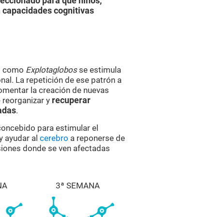
feccionado para que niños,
 capacidades cognitivas
es como
Explotaglobos
se estimula
al. La repetición de ese patrón a
omentar la creación de nuevas
 reorganizar y
recuperar
adas
.
 concebido para estimular el
y ayudar al
cerebro
a reponerse de
esiones donde se ven afectadas
NA
3ª SEMANA