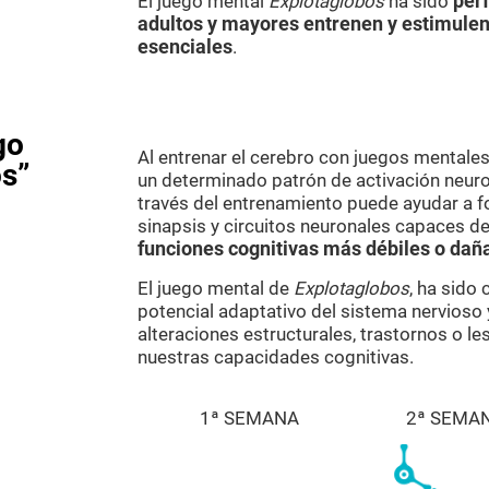
El juego mental
Explotaglobos
ha sido
per
adultos y mayores entrenen y estimulen
esenciales
.
go
Al entrenar el cerebro con juegos mental
os”
un determinado patrón de activación neuron
través del entrenamiento puede ayudar a f
sinapsis y circuitos neuronales capaces de
funciones cognitivas más débiles o dañ
El juego mental de
Explotaglobos
, ha sido
potencial adaptativo del sistema nervioso 
alteraciones estructurales, trastornos o l
nuestras capacidades cognitivas.
1ª SEMANA
2ª SEMA