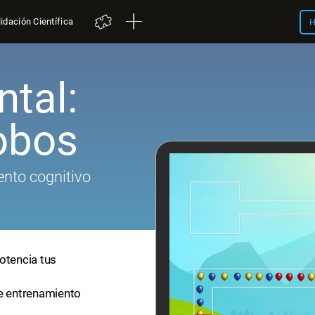
idación Científica
H
tal:
obos
nto cognitivo
otencia tus
de entrenamiento