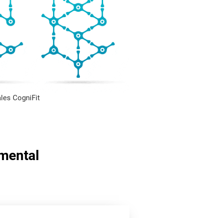
les CogniFit
 mental