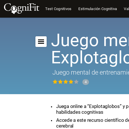
Test Cognitivos
Estimulación Cognitiva
Val
Juego men
Explotagl
Juego mental de entrenamie
4
Juega online a “Explotaglobos” y p
habilidades cognitivas
Accede a este recurso científico 
cerebral