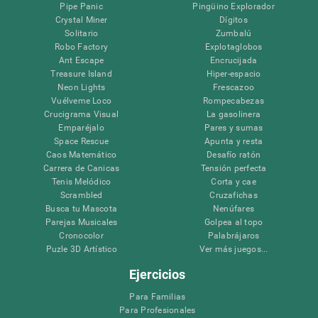
Pipe Panic
Pingüino Explorador
Crystal Miner
Dígitos
Solitario
Zumbalú
Robo Factory
Explotaglobos
Ant Escape
Encrucijada
Treasure Island
Hiper-espacio
Neon Lights
Frescazoo
Vuélveme Loco
Rompecabezas
Crucigrama Visual
La gasolinera
Emparéjalo
Pares y sumas
Space Rescue
Apunta y resta
Caos Matemático
Desafío ratón
Carrera de Canicas
Tensión perfecta
Tenis Melódico
Corta y cae
Scrambled
Cruzafichas
Busca tu Mascota
Nenúfares
Parejas Musicales
Golpea al topo
Cronocolor
Palabrájaros
Puzle 3D Artístico
Ver más juegos...
Ejercicios
Para Familias
Para Profesionales