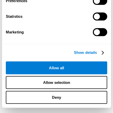
Preferences
varias ollas y cazuelas, mientras piensas en los invitados y
recuerdas la receta.
¿Para dirigir con éxito una reunión qué funciones
Statistics
cerebrales deben activarse en el cerebro?
Dirigir
correctamente una reunión del trabajo, o una reunión
familiar es una tarea muy compleja, requiere que tu cerebro
Marketing
active determinadas redes de conexiones neuronales y
funciones cerebrales relacionadas con la atención,
concentración, capacidad de escuchar activamente, rapidez
de respuesta, etc..
Show details
¿Volar una cometa?
La mayoría de la gente asume que la
relajación es algo natural, pero no podrías relajarte sin
Allow all
algunas capacidades cognitivas fundamentales.
¿Conducir un coche?
Incluso si eres un conductor
experimentado, llegar a tu destino requiere habilidad,
Allow selection
concentración y una amplia gama de habilidades cognitivas
¿Reunirse con un amigo?
La vida sería muy solitaria sin las
habilidades cognitivas que nos permiten conocer y saludar a
Deny
las personas que nos rodean.