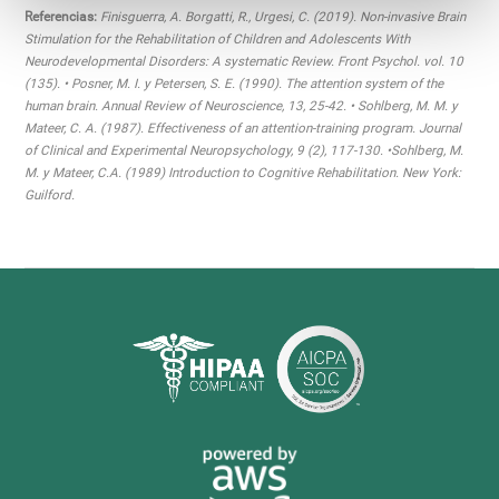
Referencias:
Finisguerra, A. Borgatti, R., Urgesi, C. (2019). Non-invasive Brain
Stimulation for the Rehabilitation of Children and Adolescents With
Neurodevelopmental Disorders: A systematic Review. Front Psychol. vol. 10
(135). • Posner, M. I. y Petersen, S. E. (1990). The attention system of the
human brain. Annual Review of Neuroscience, 13, 25-42. • Sohlberg, M. M. y
Mateer, C. A. (1987). Effectiveness of an attention-training program. Journal
of Clinical and Experimental Neuropsychology, 9 (2), 117-130. •Sohlberg, M.
M. y Mateer, C.A. (1989) Introduction to Cognitive Rehabilitation. New York:
Guilford.