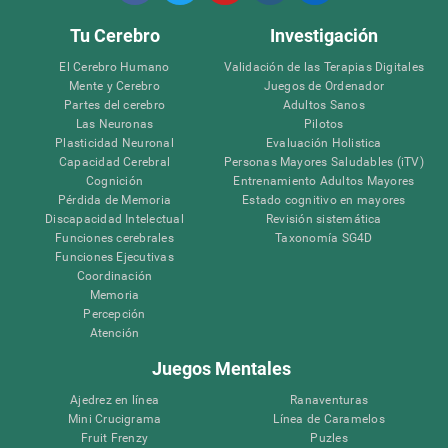
Tu Cerebro
Investigación
El Cerebro Humano
Validación de las Terapias Digitales
Mente y Cerebro
Juegos de Ordenador
Partes del cerebro
Adultos Sanos
Las Neuronas
Pilotos
Plasticidad Neuronal
Evaluación Holistica
Capacidad Cerebral
Personas Mayores Saludables (iTV)
Cognición
Entrenamiento Adultos Mayores
Pérdida de Memoria
Estado cognitivo en mayores
Discapacidad Intelectual
Revisión sistemática
Funciones cerebrales
Taxonomía SG4D
Funciones Ejecutivas
Coordinación
Memoria
Percepción
Atención
Juegos Mentales
Ajedrez en línea
Ranaventuras
Mini Crucigrama
Línea de Caramelos
Fruit Frenzy
Puzles