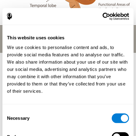
This website uses cookies
We use cookies to personalise content and ads, to
provide social media features and to analyse our traffic.
We also share information about your use of our site with
¿Para qué utilizamos las
our social media, advertising and analytics partners who
funciones cerebrales?
may combine it with other information that you’ve
provided to them or that they’ve collected from your use
En el curso de un solo día, utilizamos nuestras funciones
of their services.
cerebrales continuamente, se realizan miles de tareas físicas que
requieren millones de complejos cálculos mentales de las
diferentes
partes del cerebro
. Aquí te mostramos algunos
ejemplos de cómo en tu vida diaria combinas de muchas formas
Consent
diferentes tus
habilidades cognitivas
y funciones cerebrales:
Necessary
Selection
¿Preparar una comida es un buen ejercicio para el
cerebro?
Cuando estás cocinando, tienes que atender a