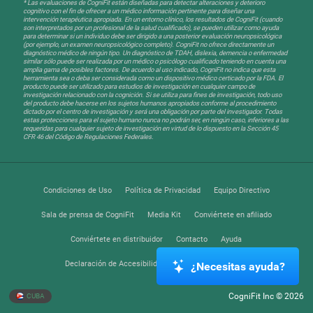
* Las evaluaciones de CogniFit están diseñadas para detectar alteraciones y deterioro
cognitivo con el fin de ofrecer a un médico información pertinente para diseñar una
intervención terapéutica apropiada. En un entorno clínico, los resultados de CogniFit (cuando
son interpretados por un profesional de la salud cualificado), se pueden utilizar como ayuda
para determinar si un individuo debe ser dirigido a una posterior evaluación neuropsicológica
(por ejemplo, un examen neuropsicológico completo). CogniFit no ofrece directamente un
diagnóstico médico de ningún tipo. Un diagnóstico de TDAH, dislexia, demencia o enfermedad
similar sólo puede ser realizada por un médico o psicólogo cualificado teniendo en cuenta una
amplia gama de posibles factores. De acuerdo al uso indicado, CogniFit no indica que esta
herramienta sea o deba ser considerada como un dispositivo médico certicado por la FDA. El
producto puede ser utilizado para estudios de investigación en cualquier campo de
investigación relacionado con la cognición. Si se utiliza para fines de investigación, todo uso
del producto debe hacerse en los sujetos humanos apropiados conforme al procedimiento
dictado por el centro de investigación y será una obligación por parte del investigador. Todas
estas protecciones para el sujeto humano nunca no podrán ser, en ningún caso, inferiores a las
requeridas para cualquier sujeto de investigación en virtud de lo dispuesto en la Sección 45
CFR 46 del Código de Regulaciones Federales.
Condiciones de Uso
Política de Privacidad
Equipo Directivo
Sala de prensa de CogniFit
Media Kit
Conviértete en afiliado
Conviértete en distribuidor
Contacto
Ayuda
Declaración de Accesibilidad
Centro de Confianza
¿Necesitas ayuda?
CogniFit Inc © 2026
CUBA