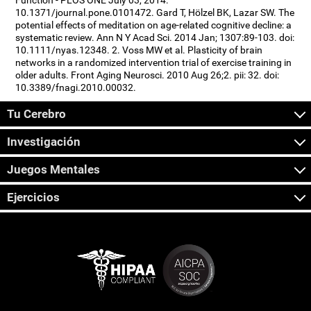
Function - PLOS ONE July 03, 2014.
10.1371/journal.pone.0101472. Gard T, Hölzel BK, Lazar SW. The
potential effects of meditation on age-related cognitive decline: a
systematic review. Ann N Y Acad Sci. 2014 Jan; 1307:89-103. doi:
10.1111/nyas.12348. 2. Voss MW et al. Plasticity of brain
networks in a randomized intervention trial of exercise training in
older adults. Front Aging Neurosci. 2010 Aug 26;2. pii: 32. doi:
10.3389/fnagi.2010.00032.
Tu Cerebro
Investigación
Juegos Mentales
Ejercicios