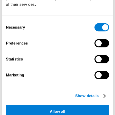
bajo presión. Aunque esta habilidad no tiene que ver con la
of their services.
inteligencia, una velocidad de procesamiento lenta dificulta
el aprendizaje, la atención y laconcentración.
Consent
Planificación:
Este juego mental te permite hacer "combos", y
Necessary
ganar puntos más rápidamente. Pero para lograrlo, tendrás
Selection
que planificar cuál será la mejor pareja de cada número. Al
practicar este ejercicio mental estamos activando y
Preferences
estimulando las redes de conexiones neuronales implicadas
en nuestra capacidad de planificación. Mejorar esta
habilidad cognitiva nos ayudará a ser mas eficientes a la
hora de anticipar mentalmente la forma correcta de ejecutar
Statistics
una tarea o alcanzar una meta específica. Una baja
capacidad de planificación puede derivar en bajos índices de
productividad, olvidos, distracciones, dificultades para
Marketing
tomar las decisiones correctas, para pensar, o hacer más de
una cosa a la vez.
Flexibilidad cognitiva:
Para avanzar de nivel en el juego
Show details
mental
Pares y sumas
debemos estar atentos a la cifra que
debemos obtener a través de nuestras sumas. Sin embargo,
este número irá cambiando a medida que el juego avanza y
Allow all
adaptar nuestra conducta y estrategia a estas situaciones