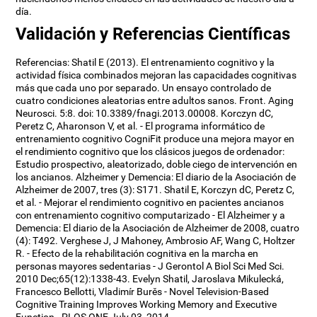
día.
Validación y Referencias Científicas
Referencias: Shatil E (2013). El entrenamiento cognitivo y la
actividad física combinados mejoran las capacidades cognitivas
más que cada uno por separado. Un ensayo controlado de
cuatro condiciones aleatorias entre adultos sanos. Front. Aging
Neurosci. 5:8. doi: 10.3389/fnagi.2013.00008. Korczyn dC,
Peretz C, Aharonson V, et al. - El programa informático de
entrenamiento cognitivo CogniFit produce una mejora mayor en
el rendimiento cognitivo que los clásicos juegos de ordenador:
Estudio prospectivo, aleatorizado, doble ciego de intervención en
los ancianos. Alzheimer y Demencia: El diario de la Asociación de
Alzheimer de 2007, tres (3): S171. Shatil E, Korczyn dC, Peretz C,
et al. - Mejorar el rendimiento cognitivo en pacientes ancianos
con entrenamiento cognitivo computarizado - El Alzheimer y a
Demencia: El diario de la Asociación de Alzheimer de 2008, cuatro
(4): T492. Verghese J, J Mahoney, Ambrosio AF, Wang C, Holtzer
R. - Efecto de la rehabilitación cognitiva en la marcha en
personas mayores sedentarias - J Gerontol A Biol Sci Med Sci.
2010 Dec;65(12):1338-43. Evelyn Shatil, Jaroslava Mikulecká,
Francesco Bellotti, Vladimír Burěs - Novel Television-Based
Cognitive Training Improves Working Memory and Executive