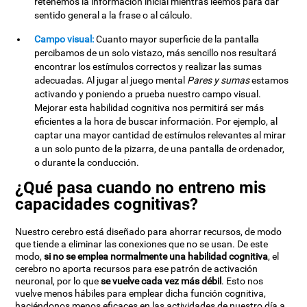
retenemos la información inicial mientras leemos para dar
sentido general a la frase o al cálculo.
Campo visual:
Cuanto mayor superficie de la pantalla
percibamos de un solo vistazo, más sencillo nos resultará
encontrar los estímulos correctos y realizar las sumas
adecuadas. Al jugar al juego mental
Pares y sumas
estamos
activando y poniendo a prueba nuestro campo visual.
Mejorar esta habilidad cognitiva nos permitirá ser más
eficientes a la hora de buscar información. Por ejemplo, al
captar una mayor cantidad de estímulos relevantes al mirar
a un solo punto de la pizarra, de una pantalla de ordenador,
o durante la conducción.
¿Qué pasa cuando no entreno mis
capacidades cognitivas?
Nuestro cerebro está diseñado para ahorrar recursos, de modo
que tiende a eliminar las conexiones que no se usan. De este
modo,
si no se emplea normalmente una habilidad cognitiva
, el
cerebro no aporta recursos para ese patrón de activación
neuronal, por lo que
se vuelve cada vez más débil
. Esto nos
vuelve menos hábiles para emplear dicha función cognitiva,
haciéndonos menos eficaces en las actividades de nuestro día a