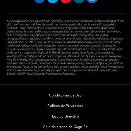
* Las evaluaciones de CogniFit están diseñadas para detectar alteraciones y deterioro cognitivo con
el fin de ofrecer a un médico información pertinente para diseñar una intervención terapéutica
apropiada. En un entorno clínico, los resultados de CogniFit (cuando son interpretados por un
profesional de la salud cualificado), se pueden utilizar como ayuda para determinar si un individuo
debe ser dirigido a una posterior evaluación neuropsicológica (por ejemplo, un examen
neuropsicológico completo). CogniFit no ofrece directamente un diagnóstico médico de ningún tipo.
Un diagnóstico de TDAH, dislexia, demencia o enfermedad similar sólo puede ser realizada por un
médico o psicólogo cualificado teniendo en cuenta una amplia gama de posibles factores. De
acuerdo al uso indicado, CogniFit no indica que esta herramienta sea o deba ser considerada como
un dispositivo médico certicado por la FDA. El producto puede ser utilizado para estudios de
investigación en cualquier campo de investigación relacionado con la cognición. Si se utiliza para
fines de investigación, todo uso del producto debe hacerse en los sujetos humanos apropiados
conforme al procedimiento dictado por el centro de investigación y será una obligación por parte del
investigador. Todas estas protecciones para el sujeto humano nunca no podrán ser, en ningún caso,
inferiores a las requeridas para cualquier sujeto de investigación en virtud de lo dispuesto en la
Sección 45 CFR 46 del Código de Regulaciones Federales.
Condiciones de Uso
Política de Privacidad
Equipo Directivo
Sala de prensa de CogniFit