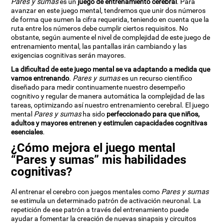
Pares y sumas
es un
juego de entrenamiento cerebral
. Para
avanzar en este juego mental, tendremos que unir dos números
de forma que sumen la cifra requerida, teniendo en cuenta que la
ruta entre los números debe cumplir ciertos requisitos. No
obstante, según aumente el nivel de complejidad de este juego de
entrenamiento mental, las pantallas irán cambiando y las
exigencias cognitivas serán mayores.
La dificultad de este juego mental se va adaptando a medida que
vamos entrenando
.
Pares y sumas
es un recurso científico
diseñado para medir continuamente nuestro desempeño
cognitivo y regular de manera automática la complejidad de las
tareas, optimizando así nuestro entrenamiento cerebral. El juego
mental
Pares y sumas
ha sido
perfeccionado para que niños,
adultos y mayores entrenen y estimulen capacidades cognitivas
esenciales
.
¿Cómo mejora el juego mental
“Pares y sumas” mis habilidades
cognitivas?
Al entrenar el cerebro con juegos mentales como
Pares y sumas
se estimula un determinado patrón de activación neuronal. La
repetición de ese patrón a través del entrenamiento puede
ayudar a fomentar la creación de nuevas sinapsis y circuitos