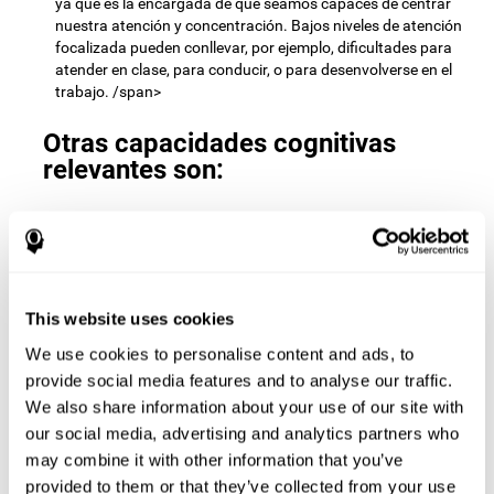
ya que es la encargada de que seamos capaces de centrar
nuestra atención y concentración. Bajos niveles de atención
focalizada pueden conllevar, por ejemplo, dificultades para
atender en clase, para conducir, o para desenvolverse en el
trabajo. /span>
Otras capacidades cognitivas
relevantes son:
Velocidad de procesamiento:
Para avanzar de nivel en el
juego mental
Pares y sumas
debemos encontrar todas las
parejas antes de que el tiempo se agote. Al realizar este
ejercicio activamos y estimulamos nuestra velocidad de
This website uses cookies
procesamiento cognitivo. Mejorar esta habilidad cognitiva es
We use cookies to personalise content and ads, to
muy importante para ser eficientes en prácticamente todos
los ámbitos de nuestra vida. La velocidad de procesamiento
provide social media features and to analyse our traffic.
cognitivo nos permite resolver rápidamente tareas mentales,
We also share information about your use of our site with
minimizando el tiempo que transcurre desde que recibimos
our social media, advertising and analytics partners who
una información hasta que reaccionamos a ella. Por
may combine it with other information that you’ve
ejemplo, cuando tenemos que realizar mentalmente cálculos
provided to them or that they’ve collected from your use
matemáticos sencillos, o realizar tareas de razonamiento