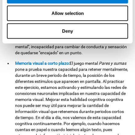
cambiantes. Al realizar este ejercicio estamos activando y
ayudando a fortalecer las redes de conexiones neuronales
Allow selection
implicadas en nuestra flexibilidad cognitiva. Una buena
flexibilidad cognitiva se relaciona con una mayor inteligencia,
capacidad de razonamiento fluido, y una mayor destreza
Deny
para resolver problemas nuevos de forma eficiente y flexible.
Una falta de flexibilidad cognitiva puede generar "rigidez
mental", incapacidad para cambiar de conducta y sensación
de quedarse "encajado" en un punto.
Memoria visual a corto plazo:
El juego mental
Pares y sumas
pone a prueba nuestra capacidad para retener mentalmente,
durante un breve periodo de tiempo, la posición de los
diferentes estímulos que aparecen en pantalla. Al practicar
este ejercicio, estamos activando y estimulando las redes de
conexiones neuronales implicadas en nuestra capacidad de
memoria visual. Mejorar esta habilidad cognitiva cognitiva
nos puede ser muy útil para mejorar la cantidad de
información visual que retenemos durante periodos cortos
de tiempo. En el día a día, nos valemos de esta capacidad
cognitiva continuamente. Por ejemplo, cuando hacemos
cuentas en papel o cuando leemos algún texto, pues