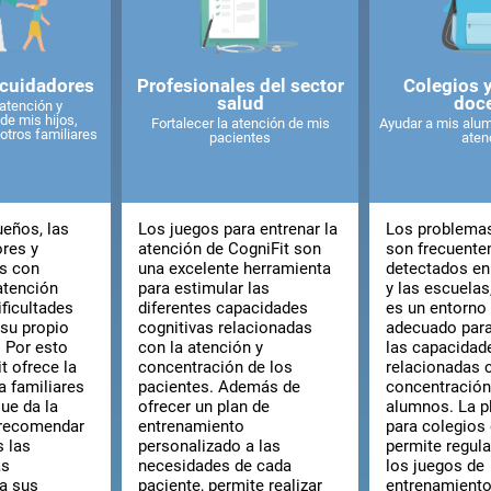
 cuidadores
Profesionales del sector
Colegios 
salud
doc
 atención y
de mis hijos,
Fortalecer la atención de mis
Ayudar a mis alum
otros familiares
pacientes
aten
eños, las
Los juegos para entrenar la
Los problemas
res y
atención de CogniFit son
son frecuent
os con
una excelente herramienta
detectados en
atención
para estimular las
y las escuelas
ificultades
diferentes capacidades
es un entorno
 su propio
cognitivas relacionadas
adecuado para
 Por esto
con la atención y
las capacidad
 ofrece la
concentración de los
relacionadas 
a familiares
pacientes. Además de
concentración
ue da la
ofrecer un plan de
alumnos. La p
 recomendar
entrenamiento
para colegios 
s las
personalizado a las
permite regula
ás
necesidades de cada
los juegos de
a sus
paciente, permite realizar
entrenamiento