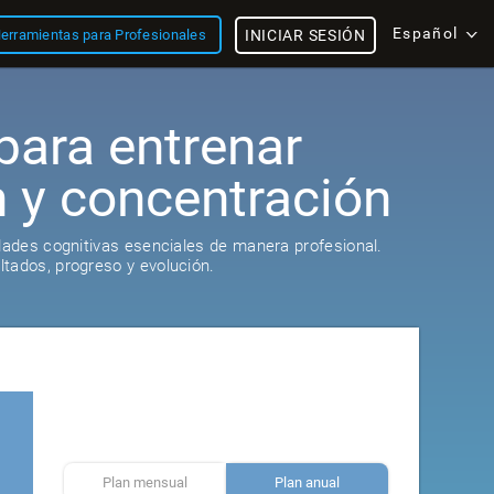
Español
erramientas para Profesionales
INICIAR SESIÓN
para entrenar
n y concentración
idades cognitivas esenciales de manera profesional.
tados, progreso y evolución.
Plan mensual
Plan anual