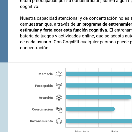
están preocupadas por su concentración, sufren algún tip
cognitivo.
Nuestra capacidad atencional y de concentración no es a
demuestran que, a través de un
programa de entrenamient
estimular y fortalecer esta función cognitiva
. El entrena
batería de juegos y actividades online, que se adapta au
de cada usuario. Con CogniFit cualquier persona puede 
concentración.
Memoria
Percepción
Atención
Coordinación
Razonamiento
Muy bajo
Bajo