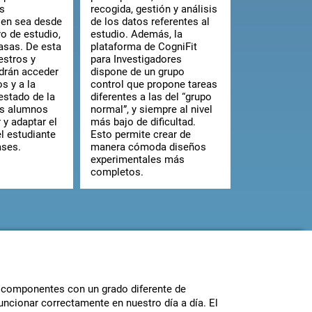
os
recogida, gestión y análisis
bien sea desde
de los datos referentes al
ro de estudio,
estudio. Además, la
asas. De esta
plataforma de CogniFit
estros y
para Investigadores
drán acceder
dispone de un grupo
s y a la
control que propone tareas
estado de la
diferentes a las del “grupo
os alumnos
normal”, y siempre al nivel
y adaptar el
más bajo de dificultad.
 estudiante
Esto permite crear de
ases.
manera cómoda diseños
experimentales más
completos.
e componentes con un grado diferente de
uncionar correctamente en nuestro día a día. El