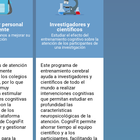
y personal
Investigadores y
ente
científicos
nos a mejorar su
Estudiar el efecto del
ción
entrenamiento cognitivo sobre la
atención de los participantes de
una investigación
 de atención
Este programa de
emente
entrenamiento cerebral
 los colegios
ayuda a investigadores y
, por lo que
científicos de todo el
 muy
mundo a realizar
 estimular
intervenciones cognitivas
es cognitivas
que permitan estudiar en
con la
profundidad las
 de los
características
lataforma
neuropsicológicas de la
de CogniFit
atención. CogniFit permite
r y gestionar
ahorrar tiempo al equipo
científico y a los
 para la
participantes, facilitando la