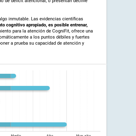
o de déficit atencional, o presentan declive
lgo inmutable. Las evidencias científicas
o cognitivo apropiado, es posible entrenar,
miento para la atención de CogniFit, ofrece una
tomáticamente a los puntos débiles y fuertes
poner a prueba su capacidad de atención y
Medio
Alto
Muy alto