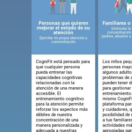
Personas que quieren
Familiares o
mejorar el estado de su
Estimular la
atención
concentración 
padres, abuelos u 
Ejercitar mi propia atención y
concentración
CogniFit está pensado para
Los niños pequ
que cualquier persona
personas mayo
pueda entrenar las
algunos adult
capacidades cognitivas
problemas de 
relacionadas con la
pueden tener d
atención de una manera
para gestionar
accesible. El
entrenamiento.
entrenamiento cognitivo
mismo CogniFit
para la atención permite
plataforma par
reforzar los aspectos más
y cuidadores, q
débiles de nuestra
posibilidad de
concentración de una
a tus familiare
manera personalizada y
actividades m
adecuada a nuestras
apropiadas par