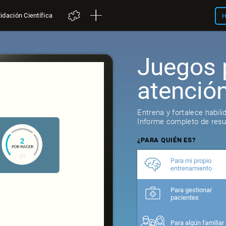
idación Científica
H
Juegos 
atenció
Entrena y fortalece habil
Informe completo de resul
¿PARA QUIÉN ES?
Para mi propio
entrenamiento
Para gestionar
pacientes
Para algún familiar