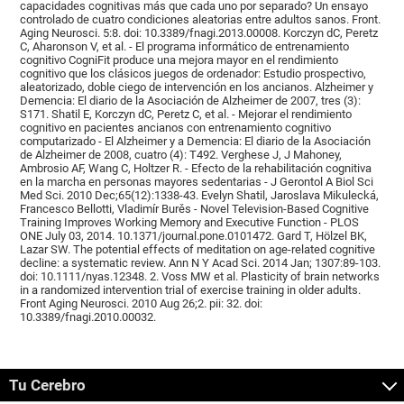
capacidades cognitivas más que cada uno por separado? Un ensayo
controlado de cuatro condiciones aleatorias entre adultos sanos. Front.
Aging Neurosci. 5:8. doi: 10.3389/fnagi.2013.00008. Korczyn dC, Peretz
C, Aharonson V, et al. - El programa informático de entrenamiento
cognitivo CogniFit produce una mejora mayor en el rendimiento
cognitivo que los clásicos juegos de ordenador: Estudio prospectivo,
aleatorizado, doble ciego de intervención en los ancianos. Alzheimer y
Demencia: El diario de la Asociación de Alzheimer de 2007, tres (3):
S171. Shatil E, Korczyn dC, Peretz C, et al. - Mejorar el rendimiento
cognitivo en pacientes ancianos con entrenamiento cognitivo
computarizado - El Alzheimer y a Demencia: El diario de la Asociación
de Alzheimer de 2008, cuatro (4): T492. Verghese J, J Mahoney,
Ambrosio AF, Wang C, Holtzer R. - Efecto de la rehabilitación cognitiva
en la marcha en personas mayores sedentarias - J Gerontol A Biol Sci
Med Sci. 2010 Dec;65(12):1338-43. Evelyn Shatil, Jaroslava Mikulecká,
Francesco Bellotti, Vladimír Burěs - Novel Television-Based Cognitive
Training Improves Working Memory and Executive Function - PLOS
ONE July 03, 2014. 10.1371/journal.pone.0101472. Gard T, Hölzel BK,
Lazar SW. The potential effects of meditation on age-related cognitive
decline: a systematic review. Ann N Y Acad Sci. 2014 Jan; 1307:89-103.
doi: 10.1111/nyas.12348. 2. Voss MW et al. Plasticity of brain networks
in a randomized intervention trial of exercise training in older adults.
Front Aging Neurosci. 2010 Aug 26;2. pii: 32. doi:
10.3389/fnagi.2010.00032.
Tu Cerebro