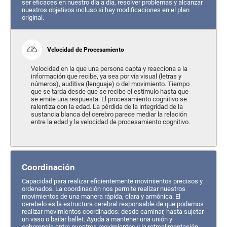
ser eficaces en nuestro día a día, resolver problemas y alcanzar
nuestros objetivos incluso si hay modificaciones en el plan
original.
Velocidad de Procesamiento
Velocidad en la que una persona capta y reacciona a la
información que recibe, ya sea por vía visual (letras y
números), auditiva (lenguaje) o del movimiento. Tiempo
que se tarda desde que se recibe el estímulo hasta que
se emite una respuesta. El procesamiento cognitivo se
ralentiza con la edad. La pérdida de la integridad de la
sustancia blanca del cerebro parece mediar la relación
entre la edad y la velocidad de procesamiento cognitivo.
Coordinación
Capacidad para realizar eficientemente movimientos precisos y
ordenados. La coordinación nos permite realizar nuestros
movimientos de una manera rápida, clara y armónica. El
cerebelo es la estructura cerebral responsable de que podamos
realizar movimientos coordinados: desde caminar, hasta sujetar
un vaso o bailar ballet. Ayuda a mantener una unión y
coherencia entre nuestros movimientos y la retroalimentación