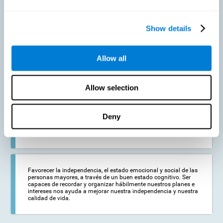
Prevenir en la medida de lo posible un deterioro cognitivo o
Show details
alteraciones cognitivas relacionadas con la edad. Aunque el
deterioro cognitivo no es una consecuencia del envejecimiento,
la disminución de la actividad cognitiva puede favorecer la
aparición de alteraciones en las capacidades cognitivas del
Allow all
adulto mayor.
Allow selection
Fortalecer el estado cognitivo de las personas que estén
comenzando a sufrir alguna patología cognitiva. Las
enfermedades neurodegenerativas, como el Parkinson o el
Deny
Alzheimer, no tienen cura. No obstante, un adecuado
entrenamiento cognitivo puede ser una ayuda importante
contra el deterioro cognitivo derivado de estas enfermedades.
Favorecer la independencia, el estado emocional y social de las
personas mayores, a través de un buen estado cognitivo. Ser
capaces de recordar y organizar hábilmente nuestros planes e
intereses nos ayuda a mejorar nuestra independencia y nuestra
calidad de vida.