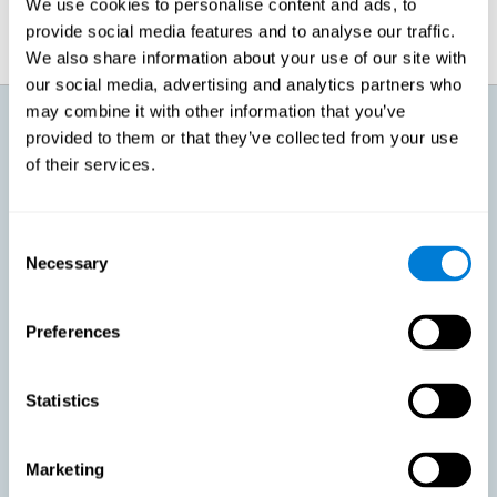
We use cookies to personalise content and ads, to
provide social media features and to analyse our traffic.
We also share information about your use of our site with
our social media, advertising and analytics partners who
may combine it with other information that you’ve
¿Qué voy a conseguir con el
provided to them or that they’ve collected from your use
entrenamiento cognitivo para un
envejecimiento activo?
of their services.
Conforme avanzamos a una edad, podemos sentir cómo nuestro
cuerpo pierde capacidad y hay cosas que dejamos de poder hacer. Esto
Consent
mismo es lo que le ocurre a nuestro cerebro. Es normal que perdamos
Necessary
Selection
agilidad mental, que nos cueste más recuperar información o aprender
cosas nuevas. Estos cambios no significan que tengamos ninguna
patología, sino que ya no tenemos la facilidad de antaño para ciertas
actividades. Con esto en mente, CogniFit ha diseñado un entrenamiento
Preferences
que busca conseguir:
Favorecer un envejecimiento activo en personas sanas,
Statistics
manteniendo las capacidades cognitivas. Mantener la
actividad cognitiva es una de las recomendaciones claves para
promover la salud cerebral, junto a hacer ejercicio físico
adecuado, llevar una dieta variada y saludable, socializar y
Marketing
dormir apropiadamente.