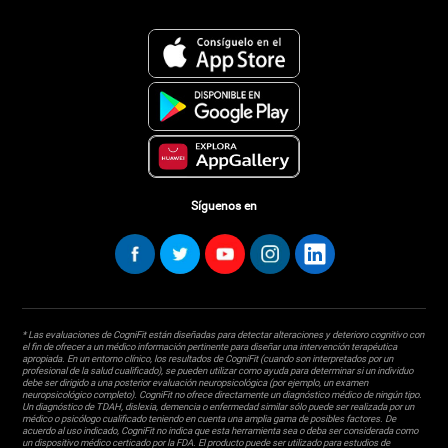
Síguenos en
* Las evaluaciones de CogniFit están diseñadas para detectar alteraciones y deterioro cognitivo con
el fin de ofrecer a un médico información pertinente para diseñar una intervención terapéutica
apropiada. En un entorno clínico, los resultados de CogniFit (cuando son interpretados por un
profesional de la salud cualificado), se pueden utilizar como ayuda para determinar si un individuo
debe ser dirigido a una posterior evaluación neuropsicológica (por ejemplo, un examen
neuropsicológico completo). CogniFit no ofrece directamente un diagnóstico médico de ningún tipo.
Un diagnóstico de TDAH, dislexia, demencia o enfermedad similar sólo puede ser realizada por un
médico o psicólogo cualificado teniendo en cuenta una amplia gama de posibles factores. De
acuerdo al uso indicado, CogniFit no indica que esta herramienta sea o deba ser considerada como
un dispositivo médico certicado por la FDA. El producto puede ser utilizado para estudios de