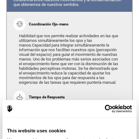
que obtenemos de nuestros sentidos.
Coordinación Ojo-mano
Habilidad que nos permite realizar actividades en las que
utilizamos simultáneamente los ojos y las
manos.Capacidad para integrar simultáneamente la
información que nos facilitan nuestros ojos (percepción
visual del espacio) para guiar el movimiento de nuestras
manos. Uno de los problemas más serios asociados con
el envejecimiento tiene que ver con la disminución de las
habilidades perceptivas-motoras. Se ha demostrado que
el envejecimiento reduce la capacidad de ajustar los
movimientos de los ojos para dar respuesta a las
exigencias de las tareas que requieren puntería manual.
Tiempo de Respuesta
Se refiere a la cantidad de tiempo que transcurre desde el
momento en que nuestro cerebro percibe un estímulo
hasta que damos una respuesta en consecuencia. Según
nos hacemos mayores, el tiempo de respuesta tiende a
empeorar, ya que requerimos una mayor cantidad de
This website uses cookies
tiempo para responder a una misma exigencia.