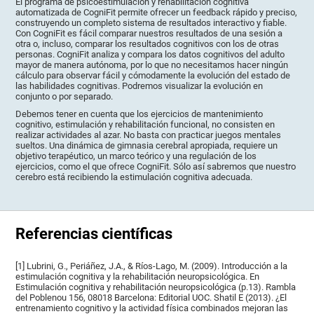
El programa de psicoestimulación y rehabilitación cognitiva
automatizada de CogniFit permite ofrecer un feedback rápido y preciso,
construyendo un completo sistema de resultados interactivo y fiable.
Con CogniFit es fácil comparar nuestros resultados de una sesión a
otra o, incluso, comparar los resultados cognitivos con los de otras
personas. CogniFit analiza y compara los datos cognitivos del adulto
mayor de manera autónoma, por lo que no necesitamos hacer ningún
cálculo para observar fácil y cómodamente la evolución del estado de
las habilidades cognitivas. Podremos visualizar la evolución en
conjunto o por separado.
Debemos tener en cuenta que los ejercicios de mantenimiento
cognitivo, estimulación y rehabilitación funcional, no consisten en
realizar actividades al azar. No basta con practicar juegos mentales
sueltos. Una dinámica de gimnasia cerebral apropiada, requiere un
objetivo terapéutico, un marco teórico y una regulación de los
ejercicios, como el que ofrece CogniFit. Sólo así sabremos que nuestro
cerebro está recibiendo la estimulación cognitiva adecuada.
Referencias científicas
[1] Lubrini, G., Periáñez, J.A., & Ríos-Lago, M. (2009). Introducción a la
estimulación cognitiva y la rehabilitación neuropsicológica. En
Estimulación cognitiva y rehabilitación neuropsicológica (p.13). Rambla
del Poblenou 156, 08018 Barcelona: Editorial UOC. Shatil E (2013). ¿El
entrenamiento cognitivo y la actividad física combinados mejoran las