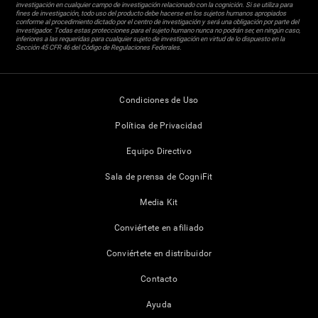
investigación en cualquier campo de investigación relacionado con la cognición. Si se utiliza para
fines de investigación, todo uso del producto debe hacerse en los sujetos humanos apropiados
conforme al procedimiento dictado por el centro de investigación y será una obligación por parte del
investigador. Todas estas protecciones para el sujeto humano nunca no podrán ser, en ningún caso,
inferiores a las requeridas para cualquier sujeto de investigación en virtud de lo dispuesto en la
Sección 45 CFR 46 del Código de Regulaciones Federales.
Condiciones de Uso
Política de Privacidad
Equipo Directivo
Sala de prensa de CogniFit
Media Kit
Conviértete en afiliado
Conviértete en distribuidor
Contacto
Ayuda