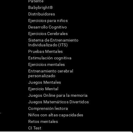
Patente
Babybright®
Distribuidores
Ejercicios para niños
Desarrollo Cognitivo
Ejercicios Cerebrales
Sistema de Entrenamiento
Individualizado (ITS)
Pruebas Mentales
Estimulación cognitiva
Ejercicios mentales
Entrenamiento cerebral
a
personalizado
Juegos Mentales
Ejercicio Mental
Juegos Online para la memoria
Juegos Matemáticos Divertidos
Comprensión lectora
.
Niños con altas capacidades
Retos mentales
CI Test