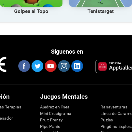
Golpea al Topo
Tenistarget
Síguenos en
ción
Juegos Mentales
las Terapias
Ajedrez en línea
Ranaventuras
Mini Crucigrama
Línea de Carame
denador
Fruit Frenzy
Puzles
Pipe Panic
Pingüino Explor