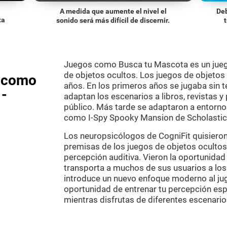
A medida que aumente el nivel el
Deb
ta
sonido será más difícil de discernir.
Juegos como Busca tu Mascota es un jueg
de objetos ocultos. Los juegos de objetos
s como
años. En los primeros años se jugaba sin t
 -
adaptan los escenarios a libros, revistas y
público. Más tarde se adaptaron a entornos
como I-Spy Spooky Mansion de Scholastic
Los neuropsicólogos de CogniFit quisieron 
premisas de los juegos de objetos ocultos
percepción auditiva. Vieron la oportunidad
transporta a muchos de sus usuarios a los
introduce un nuevo enfoque moderno al jug
oportunidad de entrenar tu percepción espa
mientras disfrutas de diferentes escenario