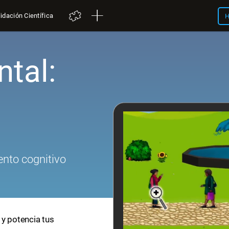
idación Científica
H
tal:
nto cognitivo
 y potencia tus