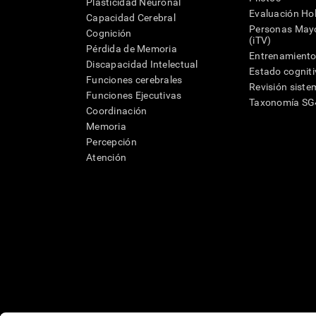
Plasticidad Neuronal
Evaluación Hol
Capacidad Cerebral
Personas Mayo
Cognición
(iTV)
Pérdida de Memoria
Entrenamiento
Discapacidad Intelectual
Estado cognit
Funciones cerebrales
Revisión siste
Funciones Ejecutivas
Taxonomía S
Coordinación
Memoria
Percepción
Atención