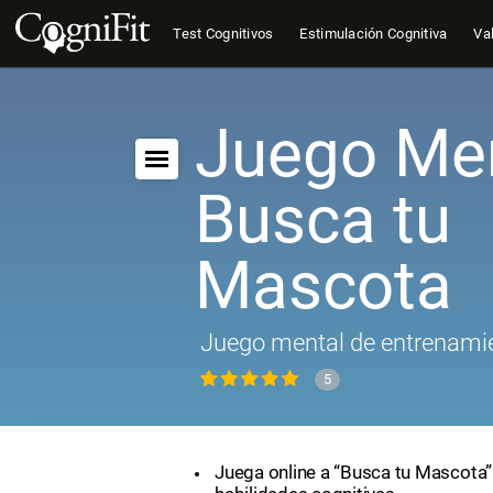
Test Cognitivos
Estimulación Cognitiva
Val
Juego Men
Busca tu
Mascota
Juego mental de entrenamie
5
Juega online a “Busca tu Mascota”