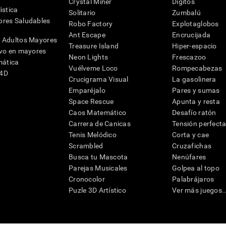
Crystal Miner
Dígitos
istica
Solitario
Zumbalú
res Saludables
Robo Factory
Explotaglobos
Ant Escape
Encrucijada
 Adultos Mayores
Treasure Island
Hiper-espacio
ivo en mayores
Neon Lights
Frescazoo
mática
Vuélveme Loco
Rompecabezas
G4D
Crucigrama Visual
La gasolinera
Emparéjalo
Pares y sumas
Space Rescue
Apunta y resta
Caos Matemático
Desafío ratón
Carrera de Canicas
Tensión perfect
Tenis Melódico
Corta y cae
Scrambled
Cruzafichas
Busca tu Mascota
Nenúfares
Parejas Musicales
Golpea al topo
Cronocolor
Palabrájaros
Puzle 3D Artístico
Ver más juegos..