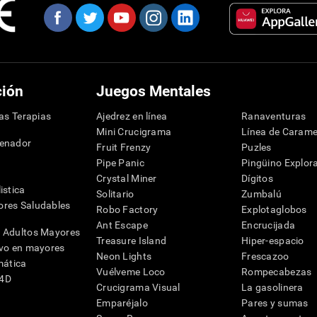
ción
Juegos Mentales
las Terapias
Ajedrez en línea
Ranaventuras
Mini Crucigrama
Línea de Carame
denador
Fruit Frenzy
Puzles
Pipe Panic
Pingüino Explor
Crystal Miner
Dígitos
istica
Solitario
Zumbalú
res Saludables
Robo Factory
Explotaglobos
Ant Escape
Encrucijada
 Adultos Mayores
Treasure Island
Hiper-espacio
ivo en mayores
Neon Lights
Frescazoo
mática
Vuélveme Loco
Rompecabezas
G4D
Crucigrama Visual
La gasolinera
Emparéjalo
Pares y sumas