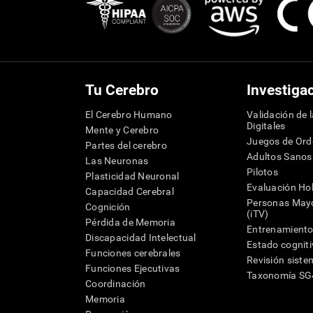
Tu Cerebro
Investiga
El Cerebro Humano
Validación de 
Digitales
Mente y Cerebro
Juegos de Or
Partes del cerebro
Adultos Sanos
Las Neuronas
Pilotos
Plasticidad Neuronal
Evaluación Hol
Capacidad Cerebral
Personas Mayo
Cognición
(iTV)
Pérdida de Memoria
Entrenamiento
Discapacidad Intelectual
Estado cognit
Funciones cerebrales
Revisión siste
Funciones Ejecutivas
Taxonomía S
Coordinación
Memoria