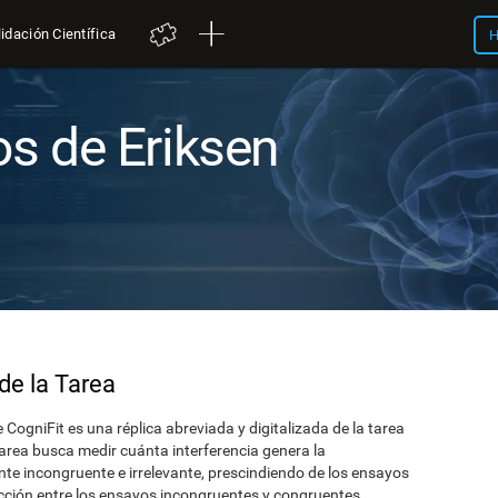
idación Científica
H
os de Eriksen
de la Tarea
e CogniFit es una réplica abreviada y digitalizada de la tarea
area busca medir cuánta interferencia genera la
te incongruente e irrelevante, prescindiendo de los ensayos
eacción entre los ensayos incongruentes y congruentes