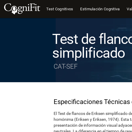
Test Cognitivos
Estimulación Cognitiva
Val
Test de flanc
simplificado
CAT-SEF
Especificaciones Técnicas 
El Test de flancos de Eriksen simplificado d
homónima (Eriksen y Eriksen, 1974). Esta t
presentación de información visual adyacen
neutrales. La diferencia en el tiempo de r