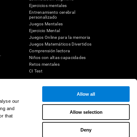
Ejercicios mentales
Entrenamiento cerebral
a
personalizado
Juegos Mentales
Ejercicio Mental
Juegos Online para la memoria
Juegos Matemáticos Divertidos
Comprensión lectora
.
Niños con altas capacidades
Retos mentales
CI Test
ara diseñar una intervención terapéutica apropiada. En un entorno
Allow all
n individuo debe ser dirigido a una posterior evaluación
ico de TDAH, dislexia, demencia o enfermedad similar sólo
alyse our
 no indica que esta herramienta sea o deba ser considerada como
ing and
on la cognición. Si se utiliza para fines de investigación, todo
Allow selection
or parte del investigador. Todas estas protecciones para el
r that
ión 45 CFR 46 del Código de Regulaciones Federales.
Deny