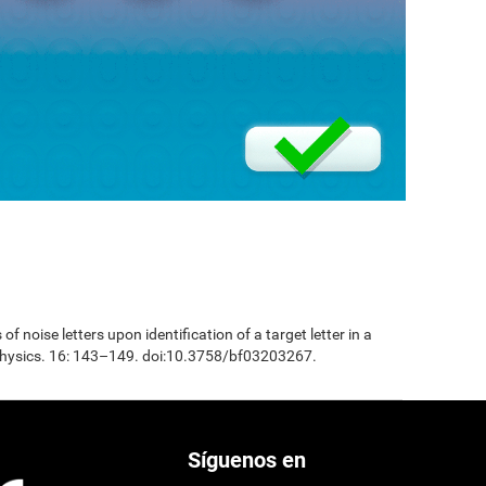
 of noise letters upon identification of a target letter in a
physics. 16: 143–149. doi:10.3758/bf03203267.
Síguenos en