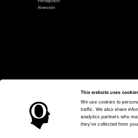
Percepción
Atención
This website uses cookie
* Las evaluaciones de CogniFit están diseñadas para detectar alte
clínico, los resultados de CogniFit (cuando son interpretados por 
neuropsicológica (por ejemplo, un examen neuropsicológico compl
We use cookies to personal
puede ser realizada por un médico o psicólogo cualificado tenie
traffic. We also share info
un dispositivo médico certicado por la FDA. El producto puede ser 
uso del producto debe hacerse en los sujetos humanos apropiados 
analytics partners who may
sujeto humano nunca no podrán ser, en ningún caso, inferiores a l
they’ve collected from your