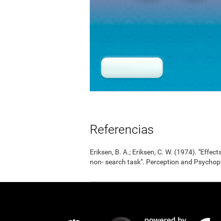
Referencias
Eriksen, B. A.; Eriksen, C. W. (1974). "Effects
non- search task". Perception and Psycho