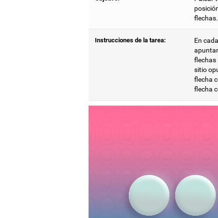
posición
flechas.
Instrucciones de la tarea:
En cada
apuntand
flechas 
sitio op
flecha c
flecha c