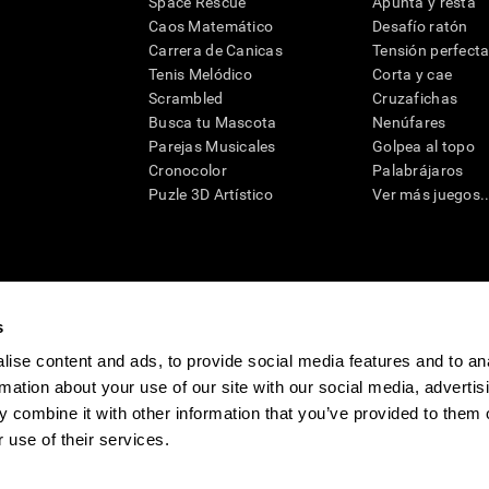
Space Rescue
Apunta y resta
Caos Matemático
Desafío ratón
Carrera de Canicas
Tensión perfect
Tenis Melódico
Corta y cae
Scrambled
Cruzafichas
Busca tu Mascota
Nenúfares
Parejas Musicales
Golpea al topo
Cronocolor
Palabrájaros
Puzle 3D Artístico
Ver más juegos..
s
raciones y deterioro cognitivo con el fin de ofrecer a un médico información pertinente p
un profesional de la salud cualificado), se pueden utilizar como ayuda para determinar si u
eto). CogniFit no ofrece directamente un diagnóstico médico de ningún tipo. Un diagnóst
ise content and ads, to provide social media features and to an
ndo en cuenta una amplia gama de posibles factores. De acuerdo al uso indicado, CogniFit
rmation about your use of our site with our social media, advertis
utilizado para estudios de investigación en cualquier campo de investigación relacionado c
conforme al procedimiento dictado por el centro de investigación y será una obligación p
 combine it with other information that you’ve provided to them o
as requeridas para cualquier sujeto de investigación en virtud de lo dispuesto en la Secc
 use of their services.