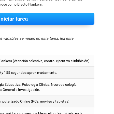
noce como Efecto Flankers.
Iniciar tarea
 variables se miden en esta tarea, lea este
lankers (Atención selectiva, control ejecutivo e inhibición)
0 y 155 segundos aproximadamente.
ía Educativa, Psicología Clínica, Neuropsicología,
a General e Investigación.
mputerizado Online (PCs, móviles y tabletas)
tan rápido como sea posible en el botón ubicado en la