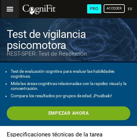
PRO
ACCEDER
ESP
Test de vigilancia
psicomotora
REST-SPER: Test de Resolución
Test de evaluación cognitiva para evaluar las habilidades
cognitivas.
Mide las áreas cognitivas relacionadas con la rapidez visual y la
concentración.
Compara los resultados por grupos de edad. ¡Pruébalo!
EMPEZAR AHORA
Especificaciones técnicas de la tarea