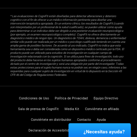
* Las evaluaciones de CogniFit están diseñadas para detectar alteraciones y deterioro
cognitivo con el fin de ofrecer a un médico información pertinente para diseñar una
intervención terapéutica apropiada. En un entorno clínico, los resultados de CogniFit (cuando
son interpretados por un profesional de la salud cualificado), se pueden utilizar como ayuda
para determinar si un individuo debe ser dirigido a una posterior evaluación neuropsicológica
(por ejemplo, un examen neuropsicológico completo). CogniFit no ofrece directamente un
diagnóstico médico de ningún tipo. Un diagnóstico de TDAH, dislexia, demencia o enfermedad
similar sólo puede ser realizada por un médico o psicólogo cualificado teniendo en cuenta una
amplia gama de posibles factores. De acuerdo al uso indicado, CogniFit no indica que esta
herramienta sea o deba ser considerada como un dispositivo médico certicado por la FDA. El
producto puede ser utilizado para estudios de investigación en cualquier campo de
investigación relacionado con la cognición. Si se utiliza para fines de investigación, todo uso
del producto debe hacerse en los sujetos humanos apropiados conforme al procedimiento
dictado por el centro de investigación y será una obligación por parte del investigador. Todas
estas protecciones para el sujeto humano nunca no podrán ser, en ningún caso, inferiores a las
requeridas para cualquier sujeto de investigación en virtud de lo dispuesto en la Sección 45
CFR 46 del Código de Regulaciones Federales.
Condiciones de Uso
Política de Privacidad
Equipo Directivo
Sala de prensa de CogniFit
Media Kit
Conviértete en afiliado
Conviértete en distribuidor
Contacto
Ayuda
Declaración de Accesibilidad
Centro de Confianza
¿Necesitas ayuda?