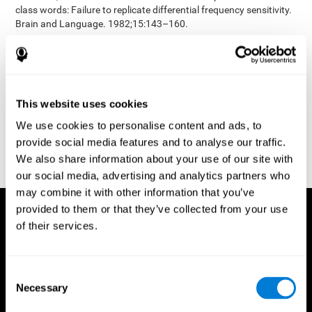
class words: Failure to replicate differential frequency sensitivity.
Brain and Language. 1982;15:143–160.
Epstein, Johnson, Varia, Conners (2001). Neuropsychological
assessment of response inhibition in adults with ADHD. Journal
of Clinical and Experimental Neuropsychology 23(3): pp. 362-71.
Conners, C. K. (1989). Manual for Conners’ rating scales. North
This website uses cookies
Tonawanda, NY: Multi-Health Systems.
We use cookies to personalise content and ads, to
Dinges, D. I, & Powell, J. W. (1985). Microcomputer analysis of
provide social media features and to analyse our traffic.
performance on a portable, simple visual RT task sustained
operations. Behavior Research Methods, Instrumentation, and
We also share information about your use of our site with
Computers, 17, 652–655
our social media, advertising and analytics partners who
may combine it with other information that you’ve
provided to them or that they’ve collected from your use
of their services.
Consent
Necessary
Selection