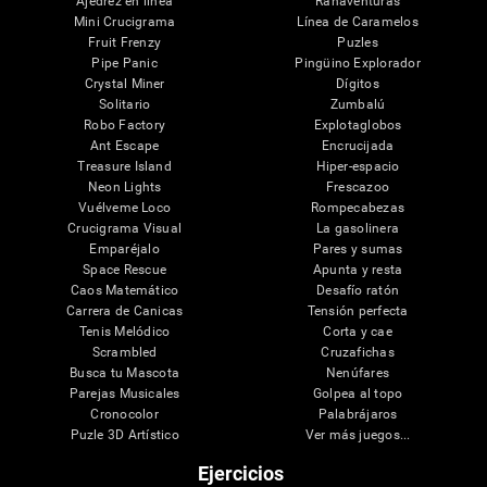
Ajedrez en línea
Ranaventuras
Mini Crucigrama
Línea de Caramelos
Fruit Frenzy
Puzles
Pipe Panic
Pingüino Explorador
Crystal Miner
Dígitos
Solitario
Zumbalú
Robo Factory
Explotaglobos
Ant Escape
Encrucijada
Treasure Island
Hiper-espacio
Neon Lights
Frescazoo
Vuélveme Loco
Rompecabezas
Crucigrama Visual
La gasolinera
Emparéjalo
Pares y sumas
Space Rescue
Apunta y resta
Caos Matemático
Desafío ratón
Carrera de Canicas
Tensión perfecta
Tenis Melódico
Corta y cae
Scrambled
Cruzafichas
Busca tu Mascota
Nenúfares
Parejas Musicales
Golpea al topo
Cronocolor
Palabrájaros
Puzle 3D Artístico
Ver más juegos...
Ejercicios