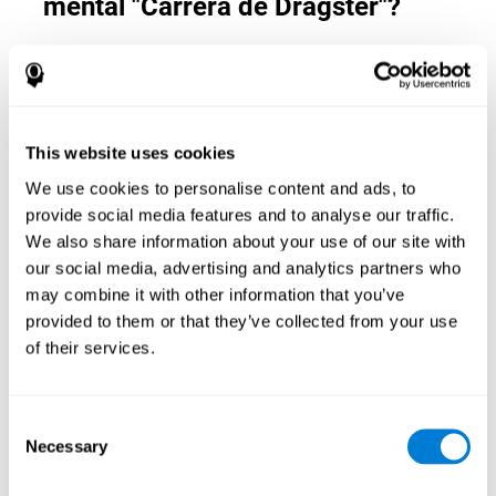
mental "Carrera de Dragster"?
Las
habilidades cognitivas que puedes ayudar a mejorar
con este juego para entrenar la mente
son:
This website uses cookies
Estimación:
Para avanzar en el juego de entrenamiento
cerebral Carrera de Dragster es necesario calcular la
We use cookies to personalise content and ads, to
distancia a meta y ser capaces de pulsar el botón de frenado
provide social media features and to analyse our traffic.
en el momento preciso. Al realizar esta actividad, estamos
We also share information about your use of our site with
entrenando nuestra capacidad de estimación. Mejorar esta
habilidad cognitiva puede ayudarnos a ser más certeros en
our social media, advertising and analytics partners who
ciertas situaciones de nuestro día a día que requieren una
may combine it with other information that you’ve
predicción de velocidad, distancia, recorrido, peso... como
provided to them or that they’ve collected from your use
puede ser, realizar un adelantamiento exitoso de un vehículo.
of their services.
Tiempo de reacción:
Este juego mental ha sido diseñado
para que tengamos que pulsar rápidamente el botón de
arranque en cuanto se abra el semáforo. Al realizar esta
Consent
actividad, estamos entrenando nuestro tiempo de reacción.
Necessary
Selection
Mejorar esta habilidad cognitiva puede ayudarnos a
reaccionar mejor y más rápido en múltiples situaciones de