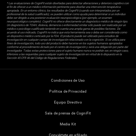
* Las evaluaciones de CogniFit están diseñadas para detectar alteraciones y deterioro cognitivo con
el fin de ofrecer a un médico información pertinente para diseñar una intervención terapéutica
apropiada. En un entorno clínico, los resultados de CogniFit (cuando son interpretados por un
profesional de la salud cualificado), se pueden utilizar como ayuda para determinar si un individuo
debe ser dirigido a una posterior evaluación neuropsicológica (por ejemplo, un examen
neuropsicológico completo). CogniFit no ofrece directamente un diagnóstico médico de ningún tipo.
Un diagnóstico de TDAH, dislexia, demencia o enfermedad similar sólo puede ser realizada por un
médico o psicólogo cualificado teniendo en cuenta una amplia gama de posibles factores. De
acuerdo al uso indicado, CogniFit no indica que esta herramienta sea o deba ser considerada como
un dispositivo médico certicado por la FDA. El producto puede ser utilizado para estudios de
investigación en cualquier campo de investigación relacionado con la cognición. Si se utiliza para
fines de investigación, todo uso del producto debe hacerse en los sujetos humanos apropiados
conforme al procedimiento dictado por el centro de investigación y será una obligación por parte del
investigador. Todas estas protecciones para el sujeto humano nunca no podrán ser, en ningún caso,
inferiores a las requeridas para cualquier sujeto de investigación en virtud de lo dispuesto en la
Sección 45 CFR 46 del Código de Regulaciones Federales.
Condiciones de Uso
Política de Privacidad
Equipo Directivo
Sala de prensa de CogniFit
Media Kit
Conviértete en afiliado