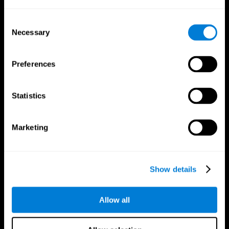
Consent
Necessary
Selection
Preferences
Síguenos en
Statistics
Marketing
Tu Cerebro
Investigación
El Cerebro Humano
Validación de las Terapias Digitales
Show details
Mente y Cerebro
Juegos de Ordenador
Partes del cerebro
Adultos Sanos
Las Neuronas
Pilotos
Plasticidad Neuronal
Evaluación Holistica
Allow all
Capacidad Cerebral
Personas Mayores Saludables (iTV)
Cognición
Entrenamiento Adultos Mayores
Pérdida de Memoria
Estado cognitivo en mayores