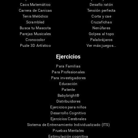
Caos Matemático
Desafío ratón
Carrera de Canicas
Tensión perfecta
Tenis Melódico
Corta y cae
Scrambled
Cruzafichas
Busca tu Mascota
Nenúfares
Parejas Musicales
Golpea al topo
Cronocolor
Palabrájaros
Puzle 3D Artístico
Ver más juegos...
Ejercicios
Para Familias
Para Profesionales
Para investigadores
Educación
Patente
Babybright®
Distribuidores
Ejercicios para niños
Desarrollo Cognitivo
Ejercicios Cerebrales
Sistema de Entrenamiento Individualizado (ITS)
Pruebas Mentales
Estimulación cognitiva