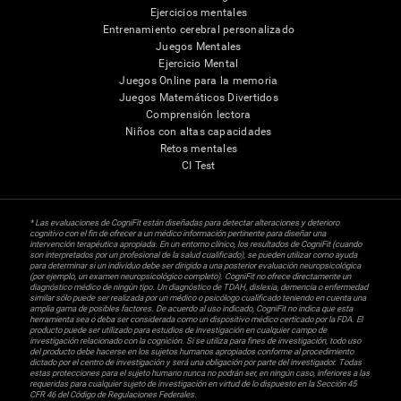
Ejercicios mentales
Entrenamiento cerebral personalizado
Juegos Mentales
Ejercicio Mental
Juegos Online para la memoria
Juegos Matemáticos Divertidos
Comprensión lectora
Niños con altas capacidades
Retos mentales
CI Test
* Las evaluaciones de CogniFit están diseñadas para detectar alteraciones y deterioro
cognitivo con el fin de ofrecer a un médico información pertinente para diseñar una
intervención terapéutica apropiada. En un entorno clínico, los resultados de CogniFit (cuando
son interpretados por un profesional de la salud cualificado), se pueden utilizar como ayuda
para determinar si un individuo debe ser dirigido a una posterior evaluación neuropsicológica
(por ejemplo, un examen neuropsicológico completo). CogniFit no ofrece directamente un
diagnóstico médico de ningún tipo. Un diagnóstico de TDAH, dislexia, demencia o enfermedad
similar sólo puede ser realizada por un médico o psicólogo cualificado teniendo en cuenta una
amplia gama de posibles factores. De acuerdo al uso indicado, CogniFit no indica que esta
herramienta sea o deba ser considerada como un dispositivo médico certicado por la FDA. El
producto puede ser utilizado para estudios de investigación en cualquier campo de
investigación relacionado con la cognición. Si se utiliza para fines de investigación, todo uso
del producto debe hacerse en los sujetos humanos apropiados conforme al procedimiento
dictado por el centro de investigación y será una obligación por parte del investigador. Todas
estas protecciones para el sujeto humano nunca no podrán ser, en ningún caso, inferiores a las
requeridas para cualquier sujeto de investigación en virtud de lo dispuesto en la Sección 45
CFR 46 del Código de Regulaciones Federales.