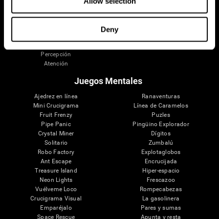
Allow selection
Discapacidad Intelectual
Revisión sistemática
Funciones cerebrales
Taxonomía SG4D
Funciones Ejecutivas
Deny
Coordinación
Memoria
Percepción
Atención
Juegos Mentales
Ajedrez en línea
Ranaventuras
Mini Crucigrama
Línea de Caramelos
Fruit Frenzy
Puzles
Pipe Panic
Pingüino Explorador
Crystal Miner
Dígitos
Solitario
Zumbalú
Robo Factory
Explotaglobos
Ant Escape
Encrucijada
Treasure Island
Hiper-espacio
Neon Lights
Frescazoo
Vuélveme Loco
Rompecabezas
Crucigrama Visual
La gasolinera
Emparéjalo
Pares y sumas
Space Rescue
Apunta y resta