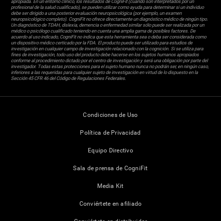
apropiada. En un entorno clínico, los resultados de CogniFit (cuando son interpretados por un
profesional de la salud cualificado), se pueden utilizar como ayuda para determinar si un individuo
debe ser dirigido a una posterior evaluación neuropsicológica (por ejemplo, un examen
neuropsicológico completo). CogniFit no ofrece directamente un diagnóstico médico de ningún tipo.
Un diagnóstico de TDAH, dislexia, demencia o enfermedad similar sólo puede ser realizada por un
médico o psicólogo cualificado teniendo en cuenta una amplia gama de posibles factores. De
acuerdo al uso indicado, CogniFit no indica que esta herramienta sea o deba ser considerada como
un dispositivo médico certicado por la FDA. El producto puede ser utilizado para estudios de
investigación en cualquier campo de investigación relacionado con la cognición. Si se utiliza para
fines de investigación, todo uso del producto debe hacerse en los sujetos humanos apropiados
conforme al procedimiento dictado por el centro de investigación y será una obligación por parte del
investigador. Todas estas protecciones para el sujeto humano nunca no podrán ser, en ningún caso,
inferiores a las requeridas para cualquier sujeto de investigación en virtud de lo dispuesto en la
Sección 45 CFR 46 del Código de Regulaciones Federales.
Condiciones de Uso
Política de Privacidad
Equipo Directivo
Sala de prensa de CogniFit
Media Kit
Conviértete en afiliado