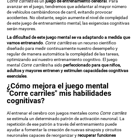
Corre carriles
es un
juego de entrenamiento cerebral
. Para
avanzar en el juego, tendremos que adelantar al mayor número
de vehículos cambiándonos de carril, evitando provocar
accidentes. No obstante, según aumente el nivel de complejidad
de este juego de entrenamiento mental, las exigencias cognitivas
serán mayores.
La dificultad de este juego mental se va adaptando a medida que
vamos entrenando
.
Corre carriles
es un recurso científico
diseñado para medir continuamente nuestro desempeño y
regular de manera automática la complejidad de las tareas,
optimizando así nuestro entrenamiento cognitivo. El juego
mental
Corre carriles
ha sido
perfeccionado para que niños,
adultos y mayores entrenen y estimulen capacidades cognitivas
esenciales
.
¿Cómo mejora el juego mental
"Corre carriles" mis habilidades
cognitivas?
Al entrenar el cerebro con juegos mentales como
Corre carriles
se estimula un determinado patrón de activación neuronal. La
repetición de ese patrón a través del entrenamiento puede
ayudar a fomentar la creación de nuevas sinapsis y circuitos
neuronales capaces de reorganizar y
recuperar funciones