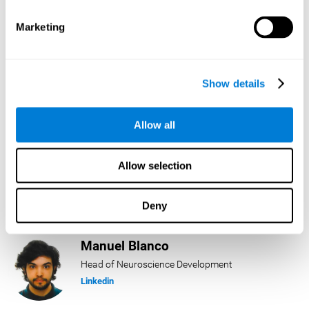
Linkedin
Marketing
Lukas Häring
Head of AI
Show details
Linkedin
Allow all
Daniel Rabasco
Allow selection
Product Manager
Linkedin
Deny
Manuel Blanco
Head of Neuroscience Development
Linkedin