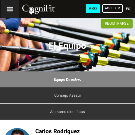
PRO
ACCEDER
ESP
REGISTRARSE
El Equipo
Equipo Directivo
Consejo Asesor
Asesores científicos
Carlos Rodríguez