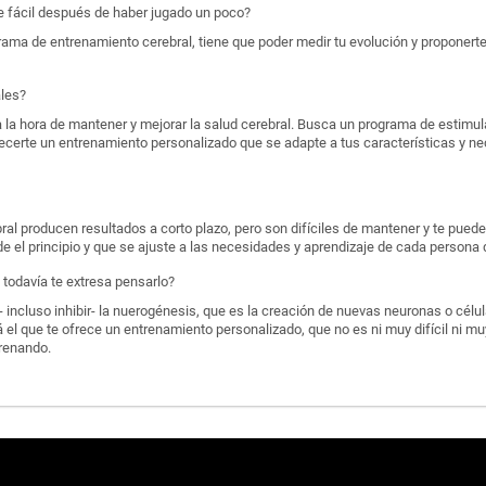
ce fácil después de haber jugado un poco?
ama de entrenamiento cerebral, tiene que poder medir tu evolución y proponerte
ales?
 la hora de mantener y mejorar la salud cerebral. Busca un programa de estimul
frecerte un entrenamiento personalizado que se adapte a tus características y n
al producen resultados a corto plazo, pero son difíciles de mantener y te puede
e el principio y que se ajuste a las necesidades y aprendizaje de cada persona 
todavía te extresa pensarlo?
 incluso inhibir- la nuerogénesis, que es la creación de nuevas neuronas o célu
 el que te ofrece un entrenamiento personalizado, que no es ni muy difícil ni muy
renando.