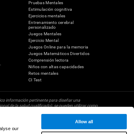
Pruebas Mentales
Estimulación cognitiva
Ejercicios mentales
Entrenamiento cerebral
a
personalizado
Juegos Mentales
Ejercicio Mental
Juegos Online para la memoria
Juegos Matemáticos Divertidos
Comprensión lectora
.
Niños con altas capacidades
Retos mentales
CI Test
dico información pertinente para diseñar una
onal de la salud cualificado), se pueden utilizar como
 neuropsicológico completo). CogniFit no ofrece
ede ser realizada por un médico o psicólogo
Allow all
ta herramienta sea o deba ser considerada como un
investigación relacionado con la cognición. Si se
alyse our
imiento dictado por el centro de investigación y será