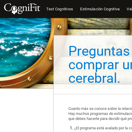
Test Cognitivos
Estimulación Cognitiva
Val
Preguntas
comprar u
cerebral.
Cuanto más se conoce sobre la relación
Hay muchos programas de estimulación
que debes hacerte para decidir qué pr
¿El programa está avalado por la 