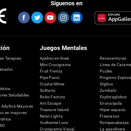
Síguenos en
ción
Juegos Mentales
las Terapias
Ajedrez en línea
Ranaventuras
Mini Crucigrama
Línea de Carame
denador
Fruit Frenzy
Puzles
Pipe Panic
Pingüino Explor
Crystal Miner
Dígitos
istica
Solitario
Zumbalú
res Saludables
Robo Factory
Explotaglobos
Ant Escape
Encrucijada
 Adultos Mayores
Treasure Island
Hiper-espacio
ivo en mayores
Neon Lights
Frescazoo
mática
Vuélveme Loco
Rompecabezas
G4D
Crucigrama Visual
La gasolinera