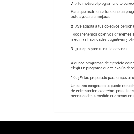
¿Te motiva el programa, o te pare
Para que realmente funcione un progr
esto ayudará a mejorar.
¿Se adapta a tus objetivos person
Todos tenemos objetivos diferentes a
medir las habilidades cognitivas y o
¿Es apto para tu estilo de vida?
Algunos programas de ejercicio cerebr
elegir un programa que te evalúa desd
¿Estás preparado para empezar o 
Un estrés exagerado te puede reducir-
de entrenamiento cerebral para ti será
necesidades a medida que vayas ent