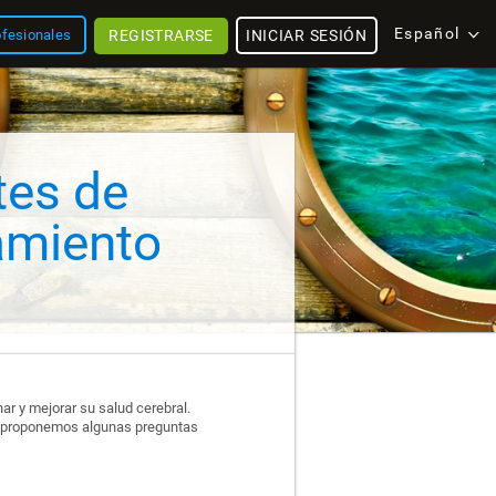
Español
REGISTRARSE
INICIAR SESIÓN
ofesionales
tes de
amiento
ar y mejorar su salud cerebral.
uí proponemos algunas preguntas