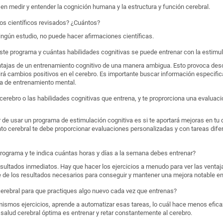
n medir y entender la cognición humana y la estructura y función cerebral.
ios científicos revisados? ¿Cuántos?
ingún estudio, no puede hacer afirmaciones científicas.
ste programa y cuántas habilidades cognitivas se puede entrenar con la estimul
tajas de un entrenamiento cognitivo de una manera ambigua. Esto provoca des
rá cambios positivos en el cerebro. Es importante buscar información especific
a de entrenamiento mental.
 cerebro o las habilidades cognitivas que entrena, y te proprorciona una evaluac
e usar un programa de estimulación cognitiva es si te aportará mejoras en tu d
o cerebral te debe proporcionar evaluaciones personalizadas y con tareas difer
programa y te indica cuántas horas y días a la semana debes entrenar?
esultados inmediatos. Hay que hacer los ejercicios a menudo para ver las ventaj
 de los resultados necesarios para conseguir y mantener una mejora notable en 
cerebral para que practiques algo nuevo cada vez que entrenas?
ismos ejercicios, aprende a automatizar esas tareas, lo cuál hace menos efica
alud cerebral óptima es entrenar y retar constantemente al cerebro.