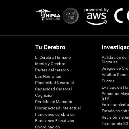
Tu Cerebro
Investiga
El Cerebro Humano
Validación de 
Digitales
Mente y Cerebro
Juegos de Or
Partes del cerebro
Adultos Sanos
Las Neuronas
Pilotos
Plasticidad Neuronal
Evaluación Hol
Capacidad Cerebral
Personas Mayo
Cognición
(iTV)
Pérdida de Memoria
Entrenamiento
Discapacidad Intelectual
Estado cognit
Funciones cerebrales
Revisión siste
Funciones Ejecutivas
Taxonomía S
Coordinación