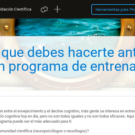
idación Científica
Herramientas para Pr
 que debes hacerte an
n programa de entren
 entre el envejecimiento y el declive cognitivo, más gente se interesa en entren
 cognitiva hoy en día, pero no son todos iguales y no son todos eficaces. Aq
ograma puede ser el más adecuado para ti:
comunidad científica (neuropsicólogos o neurólogos)?