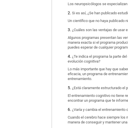
Los neuropsicólogos se especializan e
Si es así, ¿Se han publicado estud
Un científico que no haya publicado n
¿Cuáles son las ventajas de usar e
Algunos programas presentan las ven
manera exacta si el programa produci
puedes esperar de cualquier program
¿Te indica el programa la parte del
evolución cognitiva?
Lo más importante que hay que saber d
eficacia, un programa de entrenamient
entrenamiento.
¿Está claramente estructurado el 
El entrenamiento cognitivo no tiene r
encontrar un programa que te informe
¿Varía y cambia el entrenamiento 
Cuando el cerebro hace siempre los m
manera de conseguir y mantener una s