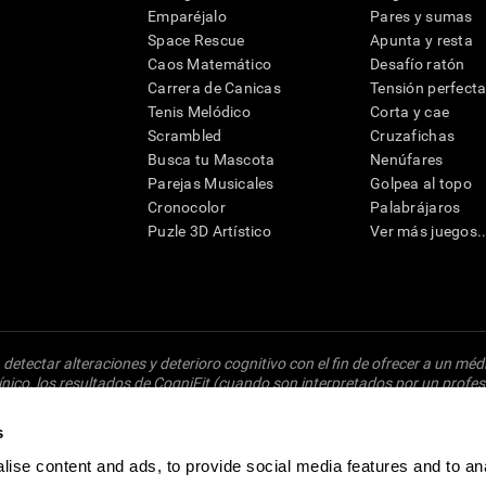
Emparéjalo
Pares y sumas
Space Rescue
Apunta y resta
Caos Matemático
Desafío ratón
Carrera de Canicas
Tensión perfect
Tenis Melódico
Corta y cae
Scrambled
Cruzafichas
Busca tu Mascota
Nenúfares
Parejas Musicales
Golpea al topo
Cronocolor
Palabrájaros
Puzle 3D Artístico
Ver más juegos..
detectar alteraciones y deterioro cognitivo con el fin de ofrecer a un mé
nico, los resultados de CogniFit (cuando son interpretados por un profesi
ido a una posterior evaluación neuropsicológica (por ejemplo, un examen
Un diagnóstico de TDAH, dislexia, demencia o enfermedad similar sólo pu
s
osibles factores. De acuerdo al uso indicado, CogniFit no indica que es
puede ser utilizado para estudios de investigación en cualquier campo de 
ise content and ads, to provide social media features and to an
oducto debe hacerse en los sujetos humanos apropiados conforme al proced