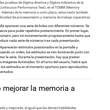
as pruebas de Dígitos directos y Dígitos indirectos de la
(Continuous Performance Test), en el TOMM (Memory
). Además de la memoria a corto plazo, estos tests también
velocidad de procesamiento y memoria de trabajo (operativa).
talla aparecen una serie de bolas con diferentes números. Se
ros para poder repetirlos posteriormente. En primer lugar,
o número, pero irá incrementando progresivamente hasta que
oducir cada serie de números tras cada presentación.
: Aparecerán estímulos posicionados en la pantalla y
guiendo un orden, los estímulos se irán iluminando junto con
tar la serie. Durante la presentación, hay que prestar
s imágenes iluminadas. En el turno del usuario, habrá que
e los estímulos en el momento oportuno para reproducirlos
sentados.
o mejorar la memoria a
da y mejorada, al igual que las demás habilidades