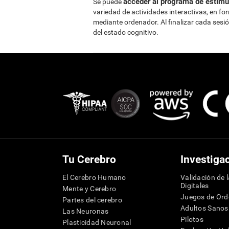
acceder al programa de estimul
Se puede
variedad de actividades interactivas, en fo
mediante ordenador. Al finalizar cada sesi
del estado cognitivo.
Tu Cerebro
Investiga
El Cerebro Humano
Validación de 
Digitales
Mente y Cerebro
Juegos de Or
Partes del cerebro
Adultos Sanos
Las Neuronas
Pilotos
Plasticidad Neuronal