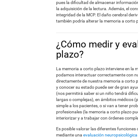
pues la dificultad de almacenar informac
la adquisición de la lectura. Además, el c
integridad de la MCP. El daño cerebral der
también podría alterar la memoria a corto 
¿Cómo medir y eval
plazo?
La memoria a corto plazo interviene en la m
podamos interactuar correctamente con nu
directamente de nuestra memoria a corto p
y conocer su estado puede ser de gran ayud
(nos permitirá saber si un niño tendrá difi
largas o complejas), en ámbitos médicos (
simple a los pacientes, o si van a tener p
profesionales (la memoria a corto plazo pue
interiorizar y a trabajar con órdenes comple
Es posible valorar las diferentes funciones
mediante una
evaluación neuropsicológica