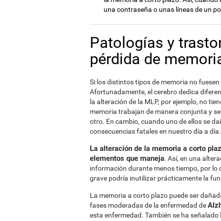
una contraseña o unas líneas de un p
Patologías y trast
pérdida de memoria
Si los distintos tipos de memoria no fuesen 
Afortunadamente, el cerebro dedica difere
la alteración de la MLP, por ejemplo, no tien
memoria trabajan de manera conjunta y ser
otro. En cambio, cuando uno de ellos se da
consecuencias fatales en nuestro día a día.
La alteración de la memoria a corto pla
elementos que maneja
. Así, en una alte
información durante menos tiempo, por lo q
grave podría inutilizar prácticamente la f
La memoria a corto plazo puede ser dañada 
Alz
fases moderadas de la enfermedad de
esta enfermedad. También se ha señalado l