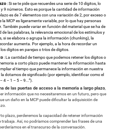
azo
: Si se te pide que recuerdes una serie de 10 dígitos, lo
 y 9 números. Esto es porque la cantidad de información
lazo es de 7 elementos con una variación de 2, por exceso o
e la MCP es ligeramente variable, por lo que hay personas
También puede variar en función del material que se ha de
d de las palabras, la relevancia emocional de los estímulos y
, si se elabora o agrupa la información (chunking), la
cordar aumenta. Por ejemplo, a la hora de recordar un
s dígitos en parejas o tríos de dígitos.
zo
: La cantidad de tiempo que podemos retener los dígitos o
a memoria a corto plazo puede mantener la información hasta
pliar el tiempo que permanece la información en nuestra
a dotamos de significado (por ejemplo, identificar como el
 4 – 1 – 5 – 9...”).
a de las puertas de acceso a la memoria a largo plazo
,
er información que no necesitaremos en un futuro, pero que
e un daño en la MCP puede dificultar la adquisición de
azo.
rto plazo, perderemos la capacidad de retener información
ue trabaja. Así, no podríamos comprender las frases de una
perderíamos en el transcurso de la conversación.