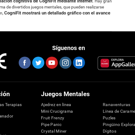
ación cognitiva de CogniFit mediante internet
. Hay gran
rma de divertidos juegos mentales, que pueden realizarse
CogniFit mostrará un detallado gráfico con el avance
ón,
Síguenos en
ción
Juegos Mentales
las Terapias
Ajedrez en línea
Ranaventuras
Mini Crucigrama
Línea de Carame
denador
Fruit Frenzy
Puzles
Pipe Panic
Pingüino Explor
Crystal Miner
Dígitos