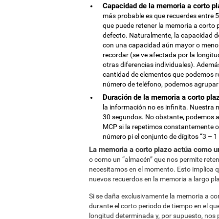
Capacidad de la memoria a corto pl
más probable es que recuerdes entre 5
que puede retener la memoria a corto p
defecto. Naturalmente, la capacidad d
con una capacidad aún mayor o menor. 
recordar (se ve afectada por la longitu
otras diferencias individuales). Además
cantidad de elementos que podemos re
número de teléfono, podemos agrupar lo
Duración de la memoria a corto pla
la información no es infinita. Nuestr
30 segundos. No obstante, podemos am
MCP si la repetimos constantemente o l
número pi el conjunto de dígitos “3 – 1 –
La memoria a corto plazo actúa como un
o como un “almacén” que nos permite reten
necesitamos en el momento. Esto implica qu
nuevos recuerdos en la memoria a largo pl
Si se daña exclusivamente la memoria a co
durante el corto periodo de tiempo en el q
longitud determinada y, por supuesto, nos 