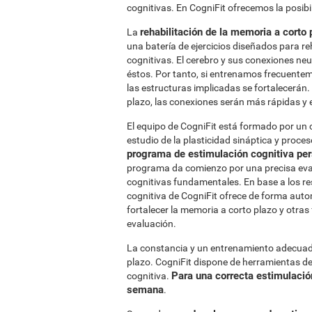
cognitivas. En CogniFit ofrecemos la posib
rehabilitación de la memoria a corto 
La
una batería de ejercicios diseñados para re
cognitivas. El cerebro y sus conexiones ne
éstos. Por tanto, si entrenamos frecuentem
las estructuras implicadas se fortalecerán
plazo, las conexiones serán más rápidas y 
El equipo de CogniFit está formado por un 
estudio de la plasticidad sináptica y proce
programa de estimulación cognitiva pe
programa da comienzo por una precisa eval
cognitivas fundamentales. En base a los re
cognitiva de CogniFit ofrece de forma aut
fortalecer la memoria a corto plazo y otra
evaluación.
La constancia y un entrenamiento adecuado
plazo. CogniFit dispone de herramientas de
Para una correcta estimulación
cognitiva.
semana
.