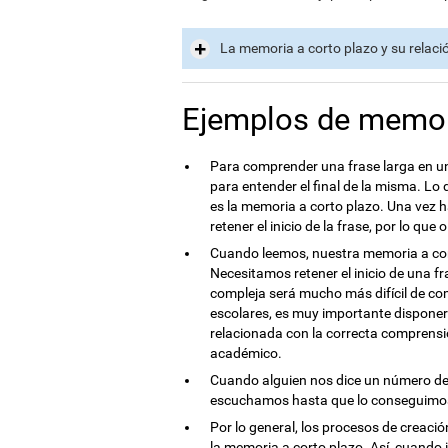
La memoria a corto plazo y su relaci
Ejemplos de memor
Para comprender una frase larga en una
para entender el final de la misma. Lo
es la memoria a corto plazo. Una vez
retener el inicio de la frase, por lo qu
Cuando leemos, nuestra memoria a cor
Necesitamos retener el inicio de una fr
compleja será mucho más difícil de co
escolares, es muy importante disponer
relacionada con la correcta comprensió
académico.
Cuando alguien nos dice un número de 
escuchamos hasta que lo conseguimos
Por lo general, los procesos de creació
la memoria a corto plazo. Así, cuando