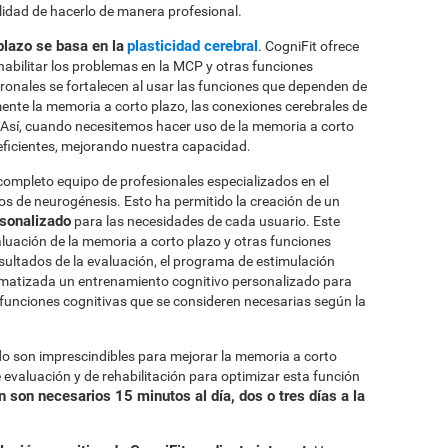
ilidad de hacerlo de manera profesional.
plazo se basa en la
plasticidad cerebral
. CogniFit ofrece
habilitar los problemas en la MCP y otras funciones
uronales se fortalecen al usar las funciones que dependen de
ente la memoria a corto plazo, las conexiones cerebrales de
. Así, cuando necesitemos hacer uso de la memoria a corto
eficientes, mejorando nuestra capacidad.
completo equipo de profesionales especializados en el
sos de neurogénesis. Esto ha permitido la creación de un
rsonalizado
para las necesidades de cada usuario. Este
uación de la memoria a corto plazo y otras funciones
sultados de la evaluación, el programa de estimulación
omatizada un entrenamiento cognitivo personalizado para
s funciones cognitivas que se consideren necesarias según la
 son imprescindibles para mejorar la memoria a corto
 evaluación y de rehabilitación para optimizar esta función
 son necesarios 15 minutos al día, dos o tres días a la