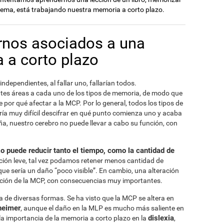
oema, está trabajando nuestra memoria a corto plazo.
ornos asociados a una
 a corto plazo
independientes, al fallar uno, fallarían todos.
ntes áreas a cada uno de los tipos de memoria, de modo que
e por qué afectar a la MCP. Por lo general, todos los tipos de
ía muy difícil descifrar en qué punto comienza uno y acaba
ña, nuestro cerebro no puede llevar a cabo su función, con
zo puede reducir tanto el tiempo, como la cantidad de
ración leve, tal vez podamos retener menos cantidad de
ue sería un daño “poco visible”. En cambio, una alteración
unción de la MCP, con consecuencias muy importantes.
de diversas formas. Se ha visto que la MCP se altera en
heimer
, aunque el daño en la MLP es mucho más saliente en
dislexia
a importancia de la memoria a corto plazo en la
,