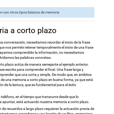
ón con otros tipos básicos de memoria
ia a corto plazo
 conversación, necesitamos recordar el inicio de la frase
 que nos permite retener temporalmente el inicio de una frase
 hayamos comprendido la información, no necesitamos
e olvidamos las palabras concretas.
to plazo actúa de manera semejante al ejemplo anterior.
ase escrita para comprender el final. Una frase larga y
mprender que una corta y simple. De modo que, en ámbitos
 de una memoria a corto plazo en buena forma, ya que está
n de la lectura, que es fundamental para el éxito
teléfono, en el tiempo que transcurre desde que lo
 apuntar, está actuando nuestra memoria a corto plazo.
n de recuerdos a largo plazo requieren la actuación previa de
 intentamos aprendernos una lección de un libro, memorizar