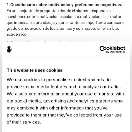
1.Cuestionario sobre motivación y preferencias cognitivas:
Es un conjunto de preguntas donde el alumno responde a
cuestiones sobre motivación escolar. La motivación es el motor
que impulsa el aprendizaje y por lo tanto es importante conocer el
grado de motivación de los alumnos y su impacto en el ámbito
académico.
2.Evaluación cognitiva:
Mediante “pruebas o juegos”
digitalizados se miden en total 23 habilidades cognitivas,
agrupadas en las siguientes áreas: Razonamiento,
Atención,Memoria, Coordinación y Percepción
3.Informes automatizados:
Con la información del cuestionario
This website uses cookies
y la evaluación de las habilidades cognitivas se emiten dos
We use cookies to personalise content and ads, to
informes automatizados que recibe el profesional (docente,
provide social media features and to analyse our traffic.
orientador o terapeuta), en el que se incluyen recomendaciones y
pautas para el aula.
We also share information about your use of our site with
our social media, advertising and analytics partners who
Informe profesional
may combine it with other information that you’ve
Informe para los padres y el estudiante
provided to them or that they’ve collected from your use
of their services.