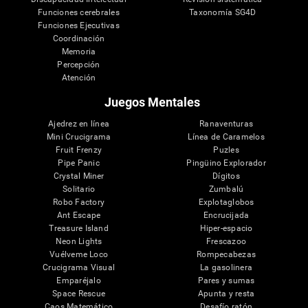
Funciones cerebrales
Taxonomía SG4D
Funciones Ejecutivas
Coordinación
Memoria
Percepción
Atención
Juegos Mentales
Ajedrez en línea
Ranaventuras
Mini Crucigrama
Línea de Caramelos
Fruit Frenzy
Puzles
Pipe Panic
Pingüino Explorador
Crystal Miner
Dígitos
Solitario
Zumbalú
Robo Factory
Explotaglobos
Ant Escape
Encrucijada
Treasure Island
Hiper-espacio
Neon Lights
Frescazoo
Vuélveme Loco
Rompecabezas
Crucigrama Visual
La gasolinera
Emparéjalo
Pares y sumas
Space Rescue
Apunta y resta
Caos Matemático
Desafío ratón