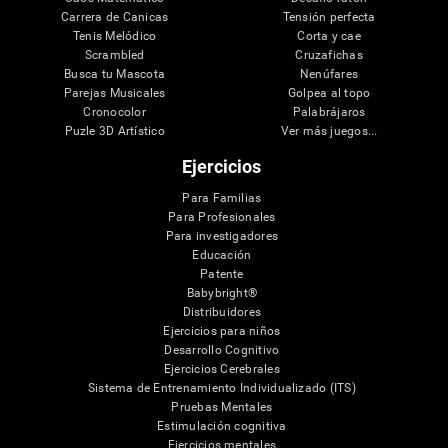
Carrera de Canicas
Tensión perfecta
Tenis Melódico
Corta y cae
Scrambled
Cruzafichas
Busca tu Mascota
Nenúfares
Parejas Musicales
Golpea al topo
Cronocolor
Palabrájaros
Puzle 3D Artístico
Ver más juegos...
Ejercicios
Para Familias
Para Profesionales
Para investigadores
Educación
Patente
Babybright®
Distribuidores
Ejercicios para niños
Desarrollo Cognitivo
Ejercicios Cerebrales
Sistema de Entrenamiento Individualizado (ITS)
Pruebas Mentales
Estimulación cognitiva
Ejercicios mentales