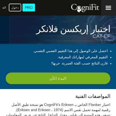
PRO
دخول
العرب
اختبار إريكسن فلانكر
CAT-EF
احصل على الوصول إلى هذا التقييم العصبي النفسي.
التقييم المعرفي لمهاراتك المعرفية.
قارن النتائج حسب الفئة العمرية. جربها!
البدء الآن
المواصفات الفنية
اختبار Flanker الخاص بـ CogniFit's Eriksen هو نسخة طبق الأصل
رقمية لمهمة تحمل نفس الاسم (Eriksen and Eriksen ، 1974).
تسعى هذه المهمة إلى قياس مقدار التداخل الناتج عن عرض المعلومات