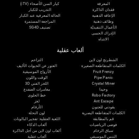
المعرفة
كبار السن الأصحاء (iTV)
فقدان الذاكرة
التدريب للكبار
الإعاقة الذهنية
الحالة المعرفية عند الكبار
وظائف ذهنية
المراجعة المستمرة
الأعمال التنفيذيّة
تصنيف SG4D
الإدراك الحسى
الانتباه
ألعاب عقلية
الشطرنج اون لاين
التزاحم
الكلمات المتقاطعة الصغيرة
العثور عن الحيوات الأليف
Fruit Frenzy
الأزواج الموسيقية
Pipe Panic
الوقت واللون
Crystal Miner
اللغز الفني 3D
وحيدا
مغامرات الضفدع
Robo Factory
خط الحلوى
Ant Escape
لغز
يقودني للجنون
الأرقام
الكلمات المتقاطعة البصرية
لون النحلة
قم بالمطابقة
اللعبة العقلية: تفجير البالونات
فوضى الرياضيات
ألعاب الذكاء
سباق الرخام
ألعاب اون لاين من آجل الذاكرة
التنس الموسيقي
ألعاب عقلية