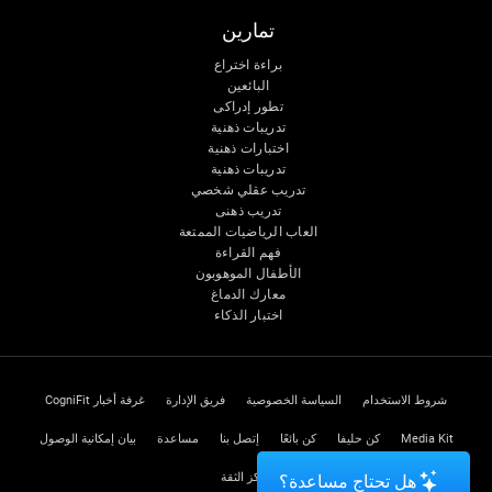
تمارين
براءة اختراع
البائعين
تطور إدراكى
تدريبات ذهنية
اختبارات ذهنية
تدريبات ذهنية
تدريب عقلي شخصي
تدريب ذهنى
العاب الرياضيات الممتعة
فهم القراءة
الأطفال الموهوبون
معارك الدماغ
اختبار الذكاء
شروط الاستخدام
السياسة الخصوصية
فريق الإدارة
غرفة أخبار CogniFit
Media Kit
كن حليفا
كن بائعًا
إتصل بنا
مساعدة
بيان إمكانية الوصول
مركز الثقة
هل تحتاج مساعدة؟