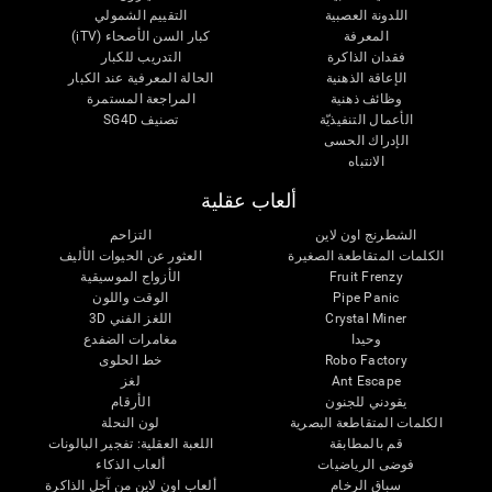
اللدونة العصبية
التقييم الشمولي
المعرفة
كبار السن الأصحاء (iTV)
فقدان الذاكرة
التدريب للكبار
الإعاقة الذهنية
الحالة المعرفية عند الكبار
وظائف ذهنية
المراجعة المستمرة
الأعمال التنفيذيّة
تصنيف SG4D
الإدراك الحسى
الانتباه
ألعاب عقلية
الشطرنج اون لاين
التزاحم
الكلمات المتقاطعة الصغيرة
العثور عن الحيوات الأليف
Fruit Frenzy
الأزواج الموسيقية
Pipe Panic
الوقت واللون
Crystal Miner
اللغز الفني 3D
وحيدا
مغامرات الضفدع
Robo Factory
خط الحلوى
Ant Escape
لغز
يقودني للجنون
الأرقام
الكلمات المتقاطعة البصرية
لون النحلة
قم بالمطابقة
اللعبة العقلية: تفجير البالونات
فوضى الرياضيات
ألعاب الذكاء
سباق الرخام
ألعاب اون لاين من آجل الذاكرة