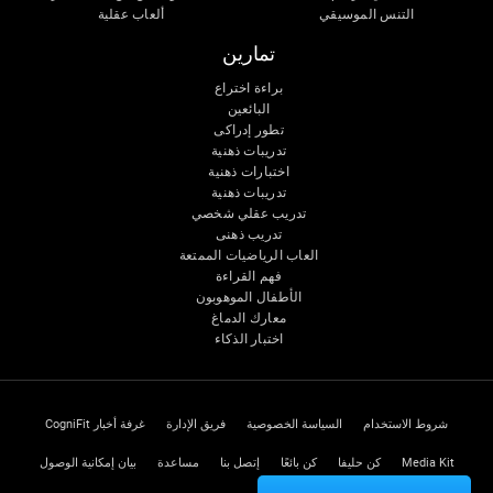
التنس الموسيقي
ألعاب عقلية
تمارين
براءة اختراع
البائعين
تطور إدراكى
تدريبات ذهنية
اختبارات ذهنية
تدريبات ذهنية
تدريب عقلي شخصي
تدريب ذهنى
العاب الرياضيات الممتعة
فهم القراءة
الأطفال الموهوبون
معارك الدماغ
اختبار الذكاء
شروط الاستخدام
السياسة الخصوصية
فريق الإدارة
غرفة أخبار CogniFit
Media Kit
كن حليفا
كن بائعًا
إتصل بنا
مساعدة
بيان إمكانية الوصول