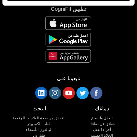
تطبيق CogniFit
تابعونا على
دماغك
البحث
العقل والدماغ
التحقق من صحة العلاجات الرقمية
حقائق عن دماغك
ألعاب الكمبيوتر
أجزاء العقل
البالغون الأصحاء
الخلايا العصبية
طيارون