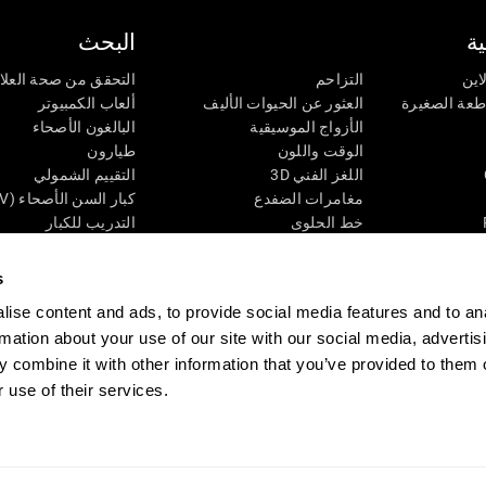
ة
البحث
اين
التزاحم
التحقق من صحة العلا
اطعة الصغيرة
العثور عن الحيوات الأليف
ألعاب الكمبيوتر
الأزواج الموسيقية
البالغون الأصحاء
الوقت واللون
طيارون
اللغز الفني 3D
التقييم الشمولي
مغامرات الضفدع
كبار السن الأصحاء (iTV)
خط الحلوى
التدريب للكبار
لغز
الحالة المعرفية عند ال
الأرقام
المراجعة المستمرة
s
طعة البصرية
لون النحلة
تصنيف SG4D
ise content and ads, to provide social media features and to an
اللعبة العقلية: تفجير البالونات
rmation about your use of our site with our social media, advertis
ات
ألعاب الذكاء
 combine it with other information that you’ve provided to them o
ألعاب اون لاين من آجل الذاكرة
قي
ألعاب عقلية
 use of their services.
 CogniFit
Media Kit
كن حليفا
كن بائعًا
إتصل بنا
مساعدة
بيان إمكانية 