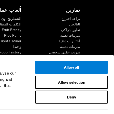
تمارين
ألعاب عقلي
براءة اختراع
الشطرنج اون ل
البائعين
الكلمات المتق
تطور إدراكى
Fruit Frenzy
تدريبات ذهنية
Pipe Panic
اختبارات ذهنية
Crystal Miner
تدريبات ذهنية
وحيدا
تدريب عقلي شخصي
Robo Factory
تدريب ذهنى
Ant Escape
العاب الرياضيات الممتعة
يقودني للجنون
Allow all
فهم القراءة
الكلمات المتقا
alyse our
الأطفال الموهوبون
قم بالمطابقة
ing and
معارك الدماغ
فوضى الرياضي
Allow selection
r that
اختبار الذكاء
سباق الرخام
التنس الموسي
Deny
شروط الاستخدام
السياسة الخصوصية
فريق الإدارة
غرفة أخبار