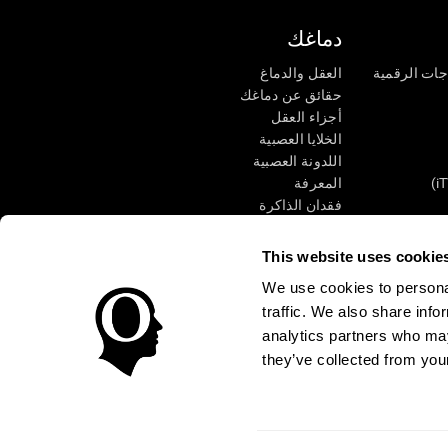
دماغك
جات الرقمية
العقل والدماغ
حقائق عن دماغك
أجزاء العقل
الخلايا العصبية
اللدونة العصبية
المعرفة
فقدان الذاكرة
كبار
الإعاقة الذهنية
وظائف ذهنية
This website uses cookie
الأعمال التنفيذيّة
We use cookies to personal
الإدراك الحسى
traffic. We also share info
الانتباه
analytics partners who may
they’ve collected from your
الوصول
مركز الثقة