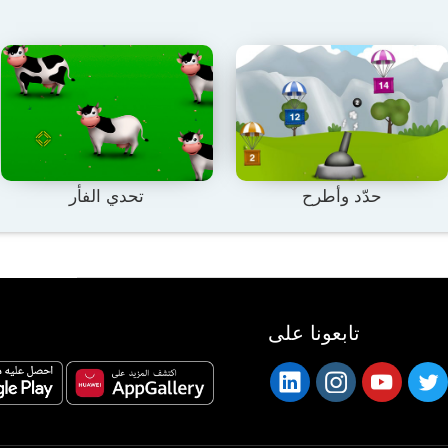
حدّد وأطرح
تحدي الفأر
تابعونا على